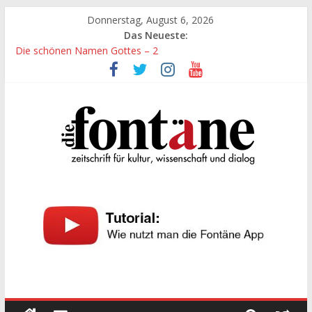
Zum
Donnerstag, August 6, 2026
Inhalt
Das Neueste:
springen
Die schönen Namen Gottes – 2
Werte, denen größte Sorgfalt entgegengebracht werden muss
Die schönen Namen Gottes
Leidenschaft und Hingabe zu Erkenntnis und Forschung
„Kind“ seiner Zeit sein
Die
Fontäne
zeitschrift
für
kultur,