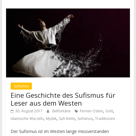
Sufismus
Eine Geschichte des Sufismus für
Leser aus dem Westen
,
,
30. August 2017
diefontäne
Fernen Osten
Gott
,
,
,
,
Islamische Wurzeln
Mystik
Sufi-Kette
Sufismus
Traditionen
Der Sufismus ist im Westen lange missverstanden