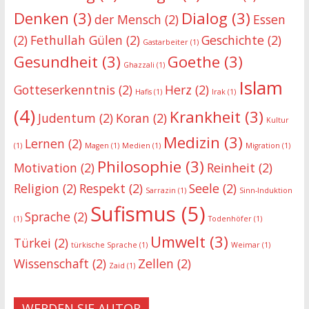
Denken
(3)
Dialog
(3)
der Mensch
(2)
Essen
(2)
Fethullah Gülen
(2)
Geschichte
(2)
Gastarbeiter
(1)
Gesundheit
(3)
Goethe
(3)
Ghazzali
(1)
Islam
Gotteserkenntnis
(2)
Herz
(2)
Hafis
(1)
Irak
(1)
(4)
Krankheit
(3)
Judentum
(2)
Koran
(2)
Kultur
Medizin
(3)
Lernen
(2)
(1)
Magen
(1)
Medien
(1)
Migration
(1)
Philosophie
(3)
Motivation
(2)
Reinheit
(2)
Religion
(2)
Respekt
(2)
Seele
(2)
Sarrazin
(1)
Sinn-Induktion
Sufismus
(5)
Sprache
(2)
(1)
Todenhöfer
(1)
Umwelt
(3)
Türkei
(2)
türkische Sprache
(1)
Weimar
(1)
Wissenschaft
(2)
Zellen
(2)
Zaid
(1)
WERDEN SIE AUTOR