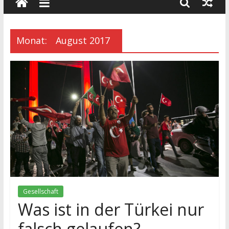
wissenschaft
und
dialog
Monat:
August 2017
Gesellschaft
Was ist in der Türkei nur
falsch gelaufen?