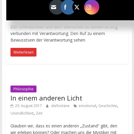
,
29. August 2017
diefontäne
menschlichen Zivilisation
,
,
öffentlicher Dienst
Religion und Staat
Religiöse Werte
Der Öffentlichkeit und dem Menschen zu dienen ist eng
verbunden mit Verantwortung. Den Ruf zu einem
Bewusstsein der Verantwortung sehen
Weiterlesen
Philosophie
In einem anderen Licht
,
,
29. August 2017
diefontäne
emotional
Geschichte
,
Unendlichkeit
Zeit
Glauben wir, dass es einen anderen „Zustand“ gibt, den
wir erleben können? Oder machen uns die Mystiker mit