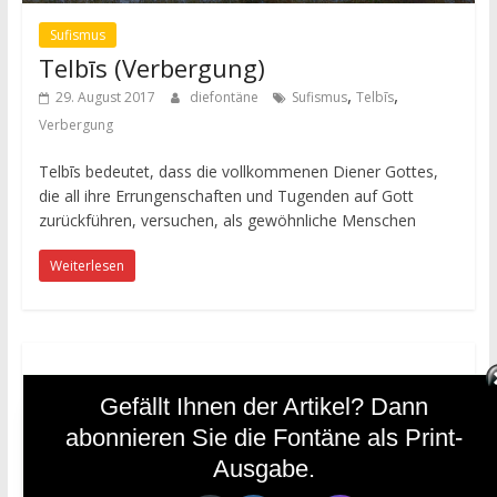
Sufismus
Telbīs (Verbergung)
,
,
29. August 2017
diefontäne
Sufismus
Telbīs
Verbergung
Telbīs bedeutet, dass die vollkommenen Diener Gottes,
die all ihre Errungenschaften und Tugenden auf Gott
zurückführen, versuchen, als gewöhnliche Menschen
Weiterlesen
Gefällt Ihnen der Artikel? Dann
Philosophie
Religiöse Werte und öffentlicher
abonnieren Sie die Fontäne als Print-
Dienst Eine kritische Kluft in
Ausgabe.
schwierigen Zeiten