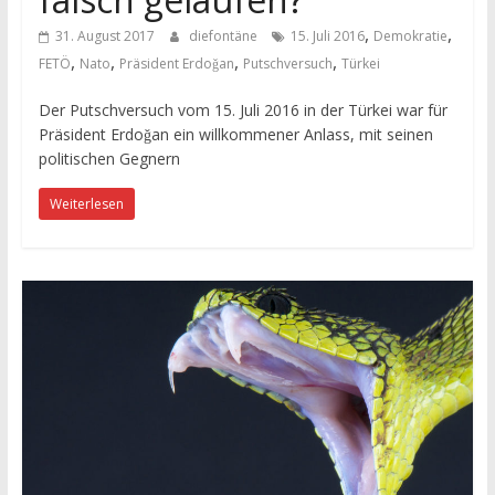
,
,
31. August 2017
diefontäne
15. Juli 2016
Demokratie
,
,
,
,
FETÖ
Nato
Präsident Erdoǧan
Putschversuch
Türkei
Der Putschversuch vom 15. Juli 2016 in der Türkei war für
Präsident Erdoǧan ein willkommener Anlass, mit seinen
politischen Gegnern
Weiterlesen