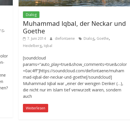
Dialog
Muhammad Iqbal, der Neckar und
,
Goethe
ung
,
,
7. Juni 2014
diefontaene
Dialog
Goethe
,
Heidelberg
Iqbal
olor
[soundcloud
en-
params=“auto_play=true&show_comments=true&color
=0ac4ff“]https://soundcloud.com/diefontaene/muham
ene
mad-iqbal-der-neckar-und-goethe[/soundcloud]
en
Muhammad Iqbal war „einer der wenigen Denker (…),
hen?
die nicht nur im Islam tief verwurzelt waren, sondern
auch
Weiterlesen