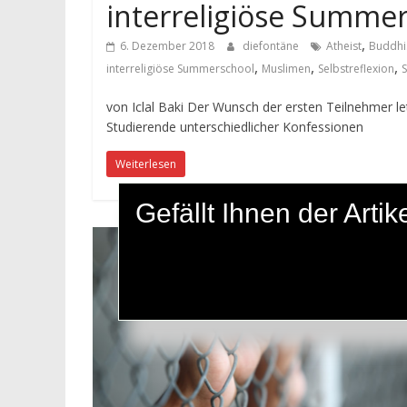
interreligiöse Summe
,
6. Dezember 2018
diefontäne
Atheist
Buddhi
,
,
,
interreligiöse Summerschool
Muslimen
Selbstreflexion
von Iclal Baki Der Wunsch der ersten Teilnehmer let
Studierende unterschiedlicher Konfessionen
Weiterlesen
Gefällt Ihnen der Art