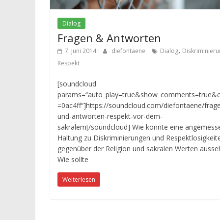
Dialog
Fragen & Antworten
,
7. Juni 2014
diefontaene
Dialog
Diskriminier
Respekt
[soundcloud
params=“auto_play=true&show_comments=true&c
=0ac4ff“]https://soundcloud.com/diefontaene/frag
und-antworten-respekt-vor-dem-
sakralem[/soundcloud] Wie könnte eine angemess
Haltung zu Diskriminierungen und Respektlosigkeit
gegenüber der Religion und sakralen Werten ausse
Wie sollte
Weiterlesen