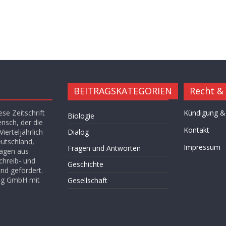
BEITRAGSKATEGORIEN
Recht &
se Zeitschrift
Kündigung &
Biologie
ensch, der die
Kontakt
ierteljährlich
Dialog
eutschland,
Impressum
Fragen und Antworten
rägen aus
chreib- und
Geschichte
nd gefördert.
lag GmbH mit
Gesellschaft
Hügel des Herzens
Kultur