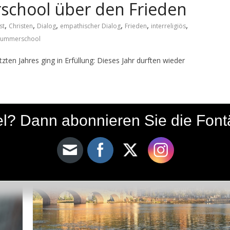
rschool über den Frieden
,
,
,
,
,
,
st
Christen
Dialog
empathischer Dialog
Frieden
interreligiös
Summerschool
zten Jahres ging in Erfüllung: Dieses Jahr durften wieder
ikel? Dann abonnieren Sie die Fon