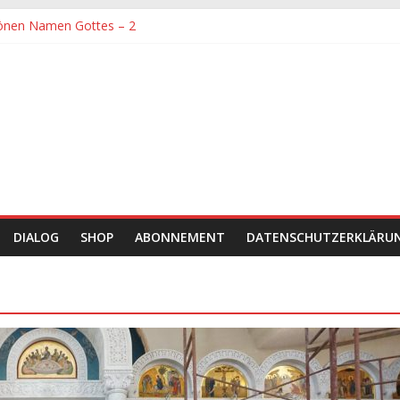
önen Namen Gottes – 2
denen größte Sorgfalt entgegengebracht werden muss
önen Namen Gottes
chaft und Hingabe zu Erkenntnis und Forschung
einer Zeit sein
DIALOG
SHOP
ABONNEMENT
DATENSCHUTZERKLÄRU