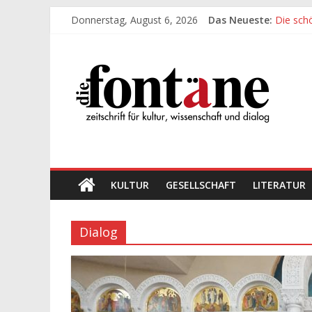
Zum
Donnerstag, August 6, 2026
Das Neueste:
Die sch
Inhalt
Werte, 
springen
Die
Die sch
Leidens
„Kind“ s
Fontäne
zeitschrift
für
kultur,
wissenschaft
KULTUR
GESELLSCHAFT
LITERATUR
und
dialog
Dialog