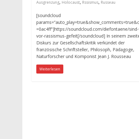
,
,
,
Ausgrenzung
Holocaust
Rssismus
Russeau
[soundcloud
params=“auto_play=true&show_comments=true&c
=0ac4ff“]https://soundcloud.com/diefontaene/sind-
vor-rassismus-gefeit[/soundcloud] In seinem zweit
Diskurs zur Gesellschaftskritik verkündet der
französische Schriftsteller, Philosoph, Pädagoge,
Naturforscher und Komponist Jean J. Rousseau
Weiterlesen