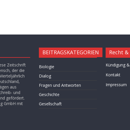
BEITRAGSKATEGORIEN
Recht &
se Zeitschrift
Kündigung &
Biologie
ensch, der die
Kontakt
ierteljährlich
Dialog
eutschland,
Impressum
Fragen und Antworten
rägen aus
chreib- und
Geschichte
nd gefördert.
lag GmbH mit
Gesellschaft
Hügel des Herzens
Kultur