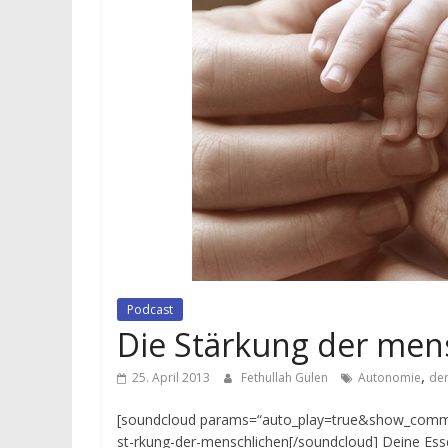
Podcast
Die Stärkung der men
,
25. April 2013
Fethullah Gulen
Autonomie
de
[soundcloud params=“auto_play=true&show_commen
st-rkung-der-menschlichen[/soundcloud] Deine Essen