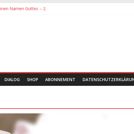
önen Namen Gottes – 2
denen größte Sorgfalt entgegengebracht werden muss
önen Namen Gottes
chaft und Hingabe zu Erkenntnis und Forschung
einer Zeit sein
DIALOG
SHOP
ABONNEMENT
DATENSCHUTZERKLÄRU