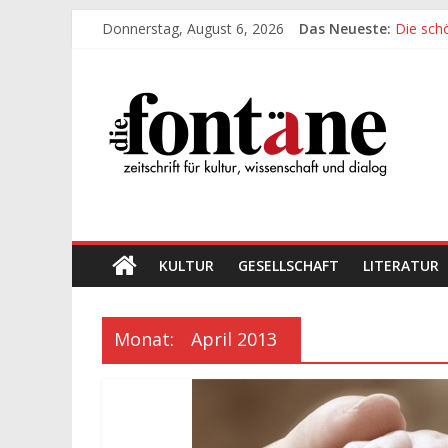
Zum
Donnerstag, August 6, 2026
Das Neueste:
Die sch
Inhalt
Werte, 
springen
Die
Die sch
Leidens
„Kind“ s
Fontäne
zeitschrift
für
kultur,
wissenschaft
KULTUR
GESELLSCHAFT
LITERATUR
und
dialog
Monat:
April 2013