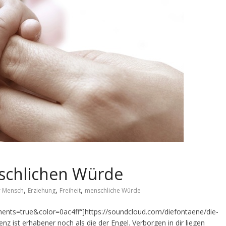
schlichen Würde
,
,
,
r Mensch
Erziehung
Freiheit
menschliche Würde
ts=true&color=0ac4ff“]https://soundcloud.com/diefontaene/die-
z ist erhabener noch als die der Engel. Verborgen in dir liegen