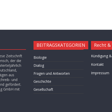
BEITRAGSKATEGORIEN
Recht &
se Zeitschrift
Kündigung &
Biologie
ensch, der die
Kontakt
ierteljährlich
Dialog
eutschland,
Impressum
Fragen und Antworten
rägen aus
chreib- und
Geschichte
nd gefördert.
lag GmbH mit
Gesellschaft
Hügel des Herzens
Kultur