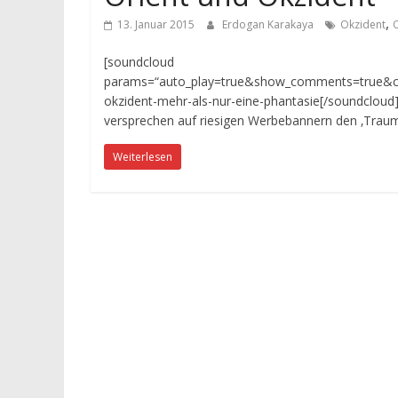
,
13. Januar 2015
Erdogan Karakaya
Okzident
O
[soundcloud
params=“auto_play=true&show_comments=true&colo
okzident-mehr-als-nur-eine-phantasie[/soundcloud
versprechen auf riesigen Werbebannern den ‚Traum
Weiterlesen