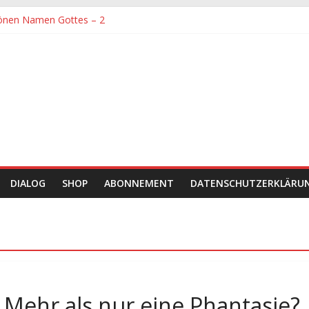
önen Namen Gottes – 2
denen größte Sorgfalt entgegengebracht werden muss
önen Namen Gottes
chaft und Hingabe zu Erkenntnis und Forschung
einer Zeit sein
DIALOG
SHOP
ABONNEMENT
DATENSCHUTZERKLÄRU
 Mehr als nur eine Phantasie?