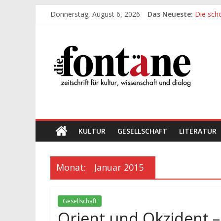
Zum
Donnerstag, August 6, 2026
Das Neueste:
Die sch
Inhalt
Werte, 
springen
Die
Die sch
Leidens
„Kind“ s
Fontäne
zeitschrift
für
kultur,
wissenschaft
KULTUR
GESELLSCHAFT
LITERATUR
und
dialog
Monat:
Januar 2015
Gesellschaft
Orient und Okzident –