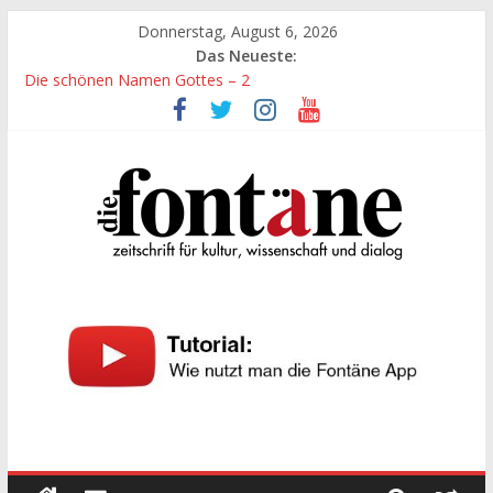
Zum
Donnerstag, August 6, 2026
Inhalt
Das Neueste:
springen
Die schönen Namen Gottes – 2
Werte, denen größte Sorgfalt entgegengebracht werden muss
Die schönen Namen Gottes
Leidenschaft und Hingabe zu Erkenntnis und Forschung
„Kind“ seiner Zeit sein
Die
Fontäne
zeitschrift
für
kultur,