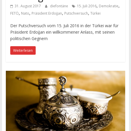
,
,
31. August 2017
diefontäne
15. Juli 2016
Demokratie
,
,
,
,
FETÖ
Nato
Präsident Erdoǧan
Putschversuch
Türkei
Der Putschversuch vom 15. Juli 2016 in der Türkei war für
Präsident Erdoǧan ein willkommener Anlass, mit seinen
politischen Gegnern
Weiterlesen