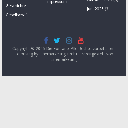
Impressum
Geschichte
Juni 2025
(3)
Gesellschaft
April 2025
(3)
Hügel des Herzens
November
Kultur
2024
(3)
Kunst
September
2024
(3)
Copyright © 2026
Die Fontäne
. Alle Rechte vorbehalten.
Leitartikel von
ColorMag by
Linemarketing GmbH
. Bereitgestellt von
Fethullah Gülen
Juni 2024
(3)
Linemarketing
.
Literatur
Mai 2024
(1)
Lyrik
April 2024
(2)
Medien
Januar 2024
(3)
Medizin
November
2023
(1)
Momente der
Besinnung
Oktober 2023
(2)
Philosophie
August 2023
(3)
Podcast
Mai 2023
(3)