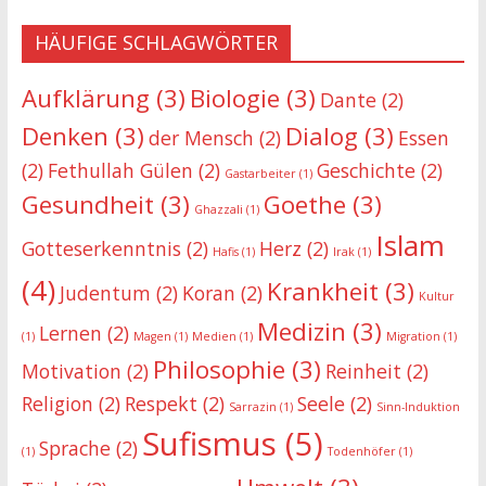
HÄUFIGE SCHLAGWÖRTER
Aufklärung
(3)
Biologie
(3)
Dante
(2)
Denken
(3)
Dialog
(3)
der Mensch
(2)
Essen
(2)
Fethullah Gülen
(2)
Geschichte
(2)
Gastarbeiter
(1)
Gesundheit
(3)
Goethe
(3)
Ghazzali
(1)
Islam
Gotteserkenntnis
(2)
Herz
(2)
Hafis
(1)
Irak
(1)
(4)
Krankheit
(3)
Judentum
(2)
Koran
(2)
Kultur
Medizin
(3)
Lernen
(2)
(1)
Magen
(1)
Medien
(1)
Migration
(1)
Philosophie
(3)
Motivation
(2)
Reinheit
(2)
Religion
(2)
Respekt
(2)
Seele
(2)
Sarrazin
(1)
Sinn-Induktion
Sufismus
(5)
Sprache
(2)
(1)
Todenhöfer
(1)