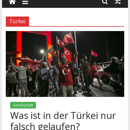
wissenschaft
und
dialog
Türkei
Gesellschaft
Was ist in der Türkei nur
falsch gelaufen?