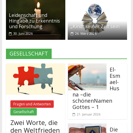
Leidenschaft und
Hingabe zu Erkenntnis
und Forschung
„Kind“ seiner Zeit sein
30. Juni 2026
26. März 2026
GESELLSCHAFT
El-
Esm
ael-
Hus
na –die
schönenNamen
Fragen und Antworten
Gottes – 1
Gesellschaft
21. Januar 2026
Zwei Worte, die
den Weltfrieden
Die