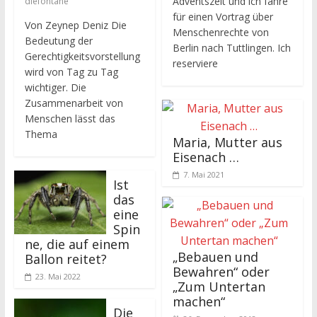
Adventszeit und ich fahre
diefontäne
für einen Vortrag über
Von Zeynep Deniz Die
Menschenrechte von
Bedeutung der
Berlin nach Tuttlingen. Ich
Gerechtigkeitsvorstellung
reserviere
wird von Tag zu Tag
wichtiger. Die
Zusammenarbeit von
Menschen lässt das
Thema
Maria, Mutter aus
Eisenach …
7. Mai 2021
Ist
das
eine
Spin
ne, die auf einem
„Bebauen und
Ballon reitet?
Bewahren“ oder
23. Mai 2022
„Zum Untertan
machen“
Die