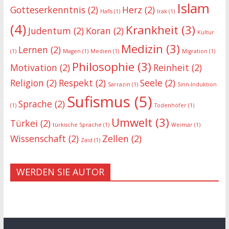
Islam
Gotteserkenntnis
(2)
Herz
(2)
Hafis
(1)
Irak
(1)
(4)
Krankheit
(3)
Judentum
(2)
Koran
(2)
Kultur
Medizin
(3)
Lernen
(2)
(1)
Magen
(1)
Medien
(1)
Migration
(1)
Philosophie
(3)
Motivation
(2)
Reinheit
(2)
Religion
(2)
Respekt
(2)
Seele
(2)
Sarrazin
(1)
Sinn-Induktion
Sufismus
(5)
Sprache
(2)
(1)
Todenhöfer
(1)
Umwelt
(3)
Türkei
(2)
türkische Sprache
(1)
Weimar
(1)
Wissenschaft
(2)
Zellen
(2)
Zaid
(1)
WERDEN SIE AUTOR