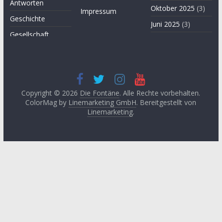
Antworten
Oktober 2025
(3)
Impressum
Geschichte
Juni 2025
(3)
Gesellschaft
April 2025
(3)
Hügel des Herzens
November
Kultur
2024
(3)
Kunst
September
2024
(3)
Copyright © 2026
Die Fontäne
. Alle Rechte vorbehalten.
Leitartikel von
ColorMag by
Linemarketing GmbH
. Bereitgestellt von
Fethullah Gülen
Juni 2024
(3)
Linemarketing
.
Literatur
Mai 2024
(1)
Lyrik
April 2024
(2)
Medien
Januar 2024
(3)
Medizin
November
2023
(1)
Momente der
Besinnung
Oktober 2023
(2)
Philosophie
August 2023
(3)