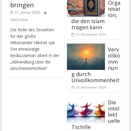
Orga
bringen
nisat
21. Januar 2026
ion,
diefontäne
die den Islam
tragen kann
Die Rolle des Einzelnen
25. November 2024
für das große
Miteinander Hikmet Işık
Verv
Der ehrwürdige
ollko
Bediüzzaman zitiert in der
mm
„Abhandlung über die
nun
Geschwisterlichkeit“
g durch
Unvollkommenheit
25. November 2024
Die
intel
lekt
uelle
Tschille