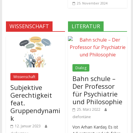
25. November 2024
WISSENSCHAFT
LITERATUR
Dialog
Bahn schule –
Wissenschaft
Der Professor
Subjektive
für Psychiatrie
Gerechtigkeit
und Philosophie
feat.
Gruppendynami
25. März 2022
k
diefontäne
12. Januar 2023
Von Arhan Kardaş Es ist