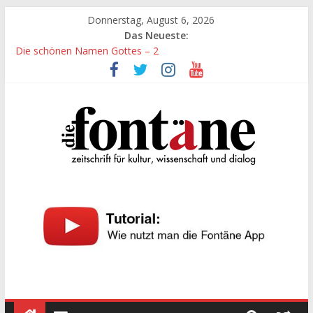
Zum
Donnerstag, August 6, 2026
Inhalt
Das Neueste:
springen
Die schönen Namen Gottes – 2
Werte, denen größte Sorgfalt entgegengebracht werden muss
Die schönen Namen Gottes
Leidenschaft und Hingabe zu Erkenntnis und Forschung
„Kind“ seiner Zeit sein
Die
Fontäne
zeitschrift
für
kultur,