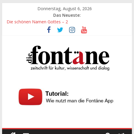
Zum
Donnerstag, August 6, 2026
Inhalt
Das Neueste:
springen
Die schönen Namen Gottes – 2
Werte, denen größte Sorgfalt entgegengebracht werden muss
Die schönen Namen Gottes
Leidenschaft und Hingabe zu Erkenntnis und Forschung
„Kind“ seiner Zeit sein
Die
Fontäne
zeitschrift
für
kultur,