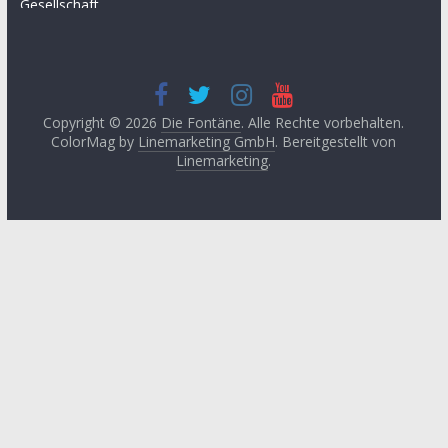
Gesellschaft
April 2025
(3)
Hügel des Herzens
November
Kultur
2024
(3)
Kunst
September
2024
(3)
Copyright © 2026
Die Fontäne
. Alle Rechte vorbehalten.
Leitartikel von
ColorMag by
Linemarketing GmbH
. Bereitgestellt von
Fethullah Gülen
Juni 2024
(3)
Linemarketing
.
Literatur
Mai 2024
(1)
Lyrik
April 2024
(2)
Medien
Januar 2024
(3)
Medizin
November
2023
(1)
Momente der
Besinnung
Oktober 2023
(2)
Philosophie
August 2023
(3)
Podcast
Mai 2023
(3)
Religon
Januar 2023
(4)