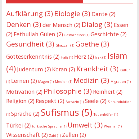
Aufklärung
(3)
Biologie
(3)
Dante
(2)
Denken
(3)
Dialog
(3)
der Mensch
(2)
Essen
(2)
Fethullah Gülen
(2)
Geschichte
(2)
Gastarbeiter
(1)
Gesundheit
(3)
Goethe
(3)
Ghazzali
(1)
Islam
Gotteserkenntnis
(2)
Herz
(2)
Hafis
(1)
Irak
(1)
(4)
Krankheit
(3)
Judentum
(2)
Koran
(2)
Kultur
Medizin
(3)
Lernen
(2)
(1)
Magen
(1)
Medien
(1)
Migration
(1)
Philosophie
(3)
Motivation
(2)
Reinheit
(2)
Religion
(2)
Respekt
(2)
Seele
(2)
Sarrazin
(1)
Sinn-Induktion
Sufismus
(5)
Sprache
(2)
(1)
Todenhöfer
(1)
Umwelt
(3)
Türkei
(2)
türkische Sprache
(1)
Weimar
(1)
Wissenschaft
(2)
Zellen
(2)
Zaid
(1)