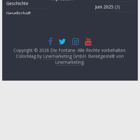
Geschichte
Juni 2025
(3)
Gesellschaft
April 2025
(3)
Hügel des Herzens
November
Kultur
2024
(3)
Kunst
September
2024
(3)
Copyright © 2026
Die Fontäne
. Alle Rechte vorbehalten.
Leitartikel von
ColorMag by
Linemarketing GmbH
. Bereitgestellt von
Fethullah Gülen
Juni 2024
(3)
Linemarketing
.
Literatur
Mai 2024
(1)
Lyrik
April 2024
(2)
Medien
Januar 2024
(3)
Medizin
November
2023
(1)
Momente der
Besinnung
Oktober 2023
(2)
Philosophie
August 2023
(3)
Podcast
Mai 2023
(3)