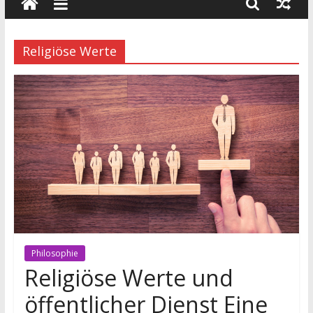
wissenschaft
und
dialog
Religiöse Werte
Philosophie
Religiöse Werte und
öffentlicher Dienst Eine