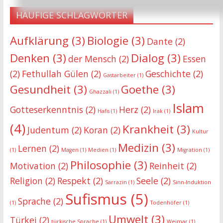
HÄUFIGE SCHLAGWÖRTER
Aufklärung
(3)
Biologie
(3)
Dante
(2)
Denken
(3)
Dialog
(3)
der Mensch
(2)
Essen
(2)
Fethullah Gülen
(2)
Geschichte
(2)
Gastarbeiter
(1)
Gesundheit
(3)
Goethe
(3)
Ghazzali
(1)
Islam
Gotteserkenntnis
(2)
Herz
(2)
Hafis
(1)
Irak
(1)
(4)
Krankheit
(3)
Judentum
(2)
Koran
(2)
Kultur
Medizin
(3)
Lernen
(2)
(1)
Magen
(1)
Medien
(1)
Migration
(1)
Philosophie
(3)
Motivation
(2)
Reinheit
(2)
Religion
(2)
Respekt
(2)
Seele
(2)
Sarrazin
(1)
Sinn-Induktion
Sufismus
(5)
Sprache
(2)
(1)
Todenhöfer
(1)
Umwelt
(3)
Türkei
(2)
türkische Sprache
(1)
Weimar
(1)