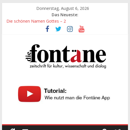
Zum
Donnerstag, August 6, 2026
Inhalt
Das Neueste:
springen
Die schönen Namen Gottes – 2
Werte, denen größte Sorgfalt entgegengebracht werden muss
Die schönen Namen Gottes
Leidenschaft und Hingabe zu Erkenntnis und Forschung
„Kind“ seiner Zeit sein
Die
Fontäne
zeitschrift
für
kultur,