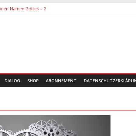
önen Namen Gottes – 2
denen größte Sorgfalt entgegengebracht werden muss
önen Namen Gottes
chaft und Hingabe zu Erkenntnis und Forschung
einer Zeit sein
DIALOG
SHOP
ABONNEMENT
DATENSCHUTZERKLÄRU