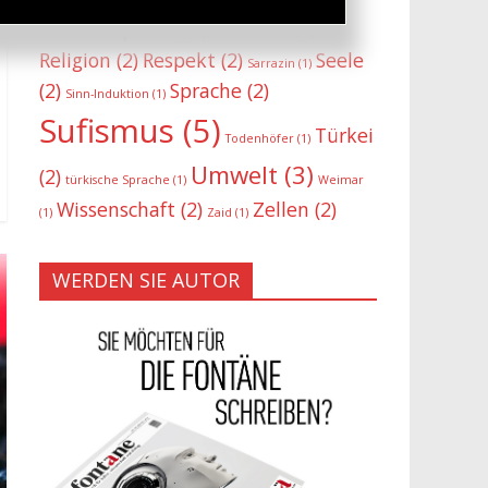
Philosophie
(3)
Reinheit
(2)
Religion
(2)
Respekt
(2)
Seele
Sarrazin
(1)
(2)
Sprache
(2)
Sinn-Induktion
(1)
Sufismus
(5)
Türkei
Todenhöfer
(1)
Umwelt
(3)
(2)
türkische Sprache
(1)
Weimar
Wissenschaft
(2)
Zellen
(2)
(1)
Zaid
(1)
WERDEN SIE AUTOR