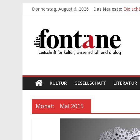
Zum
Donnerstag, August 6, 2026
Das Neueste:
Die sch
Inhalt
Werte, 
springen
Die
Die sch
Leidens
„Kind“ s
Fontäne
zeitschrift
für
kultur,
wissenschaft
KULTUR
GESELLSCHAFT
LITERATUR
und
dialog
Monat:
Mai 2015