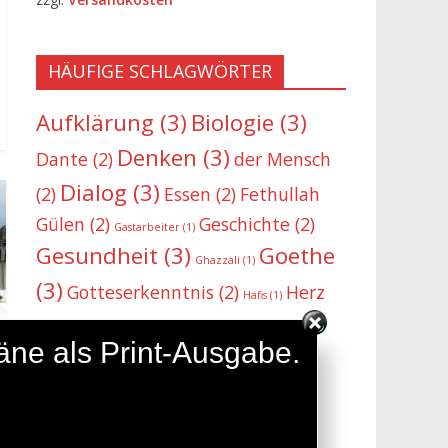
HÄUFIGE SCHLAGWÖRTER
Aufklärung
(3)
Biologie
(3)
Denken
(3)
Dante
(2)
der Mensch
Dialog
(3)
(2)
Essen
(2)
Fethullah
Gülen
(2)
Geschichte
(2)
Gastarbeiter
(1)
Gesundheit
(3)
Goethe
Ghazzali
(1)
(3)
Gotteserkenntnis
(2)
Herz
Hafis
(1)
Islam
(4)
(2)
Judentum
(2)
Irak
(1)
täne als Print-Ausgabe.
Krankheit
(3)
Koran
(2)
Kultur
(1)
Medizin
Lernen
(2)
Magen
(1)
Medien
(1)
(3)
Motivation
(2)
Migration
(1)