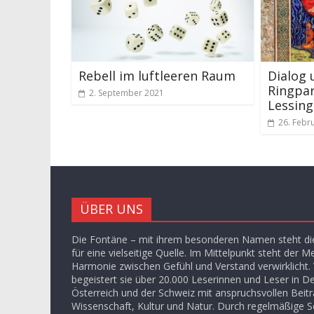
Rebell im luftleeren Raum
Dialog 
Ringpar
2. September 2021
Lessing
26. Febr
ÜBER UNS
Die Fontäne – mit ihrem besonderen Namen steht die
für eine vielseitige Quelle. Im Mittelpunkt steht der M
Harmonie zwischen Gefühl und Verstand verwirklicht. V
begeistert sie über 20.000 Leserinnen und Leser in D
Österreich und der Schweiz mit anspruchsvollen Beit
Wissenschaft, Kultur und Natur. Durch regelmäßige S