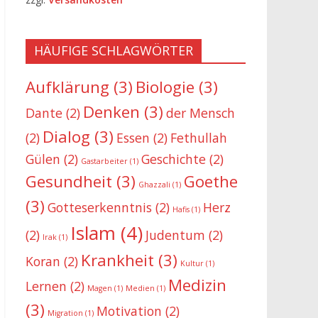
HÄUFIGE SCHLAGWÖRTER
Aufklärung
(3)
Biologie
(3)
Denken
(3)
Dante
(2)
der Mensch
Dialog
(3)
(2)
Essen
(2)
Fethullah
Gülen
(2)
Geschichte
(2)
Gastarbeiter
(1)
Gesundheit
(3)
Goethe
Ghazzali
(1)
(3)
Gotteserkenntnis
(2)
Herz
Hafis
(1)
Islam
(4)
(2)
Judentum
(2)
Irak
(1)
Krankheit
(3)
Koran
(2)
Kultur
(1)
Medizin
Lernen
(2)
Magen
(1)
Medien
(1)
(3)
Motivation
(2)
Migration
(1)