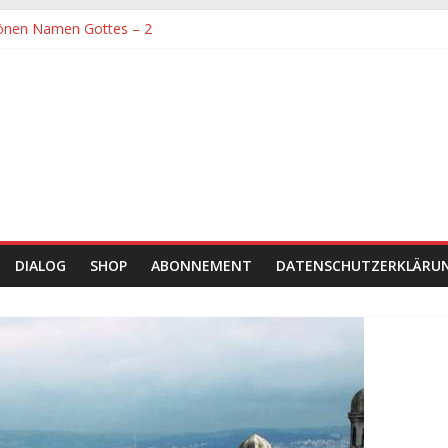
önen Namen Gottes – 2
denen größte Sorgfalt entgegengebracht werden muss
önen Namen Gottes
chaft und Hingabe zu Erkenntnis und Forschung
einer Zeit sein
DIALOG
SHOP
ABONNEMENT
DATENSCHUTZERKLÄRU