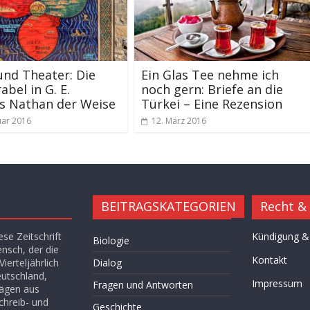
und Theater: Die
Ein Glas Tee nehme ich
abel in G. E.
noch gern: Briefe an die
s Nathan der Weise
Türkei – Eine Rezension
uar 2016
12. März 2016
BEITRAGSKATEGORIEN
Recht &
se Zeitschrift
Kündigung &
Biologie
ensch, der die
Kontakt
ierteljährlich
Dialog
eutschland,
Impressum
Fragen und Antworten
rägen aus
chreib- und
Geschichte