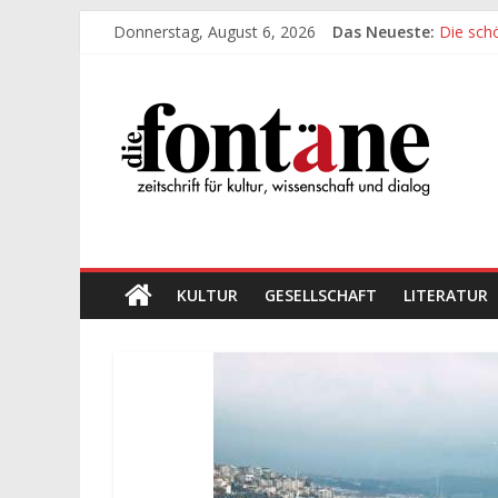
Zum
Donnerstag, August 6, 2026
Das Neueste:
Die sch
Inhalt
Werte, 
springen
Die
Die sch
Leidens
„Kind“ s
Fontäne
zeitschrift
für
kultur,
wissenschaft
KULTUR
GESELLSCHAFT
LITERATUR
und
dialog