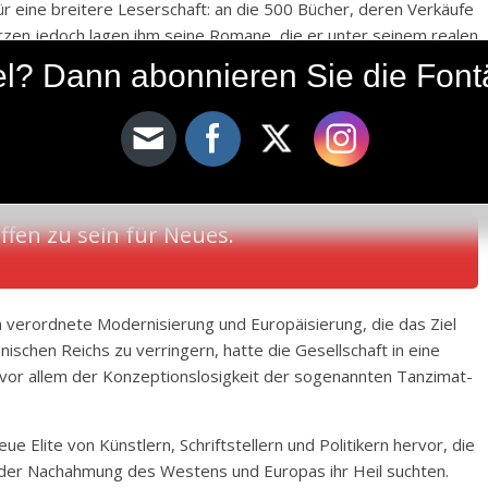
r eine breitere Leserschaft: an die 500 Bücher, deren Verkäufe
zen jedoch lagen ihm seine Romane, die er unter seinem realen
r allem gesellschaftliche und kulturelle Fragen und Probleme,
ikel? Dann abonnieren Sie die Fon
d Okzident sowie die Folgeerscheinungen der aufoktroyierten
r, sich die eigene Identität bewusst zu
ffen zu sein für Neues.
 verordnete Modernisierung und Europäisierung, die das Ziel
schen Reichs zu verringern, hatte die Gesellschaft in eine
as vor allem der Konzeptionslosigkeit der sogenannten Tanzimat-
e Elite von Künstlern, Schriftstellern und Politikern hervor, die
 der Nachahmung des Westens und Europas ihr Heil suchten.