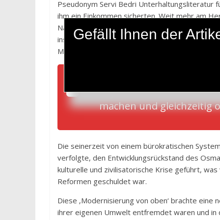
Pseudonym Servi Bedri Unterhaltungsliteratur fü
ihm ein Einkommen sicherten. Weit mehr am Her
Namen veröffentlichte. Darin thematisierte er vo
Gefällt Ihnen der Art
insbesondere die Beziehung zwischen Orient un
Modernisierung der Türkei.
Peyami Safa plädierte dafü
machen und gleichzeitig o
Die seinerzeit von einem bürokratischen System
verfolgte, den Entwicklungsrückstand des Osmani
kulturelle und zivilisatorische Krise geführt, w
Reformen geschuldet war.
Diese ‚Modernisierung von oben‘ brachte eine neu
ihrer eigenen Umwelt entfremdet waren und in