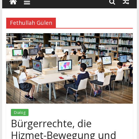
wissenschaft
und
dialog
Fethullah Gülen
Dialog
Bürgerrechte, die
Hizmet-Bewegung und