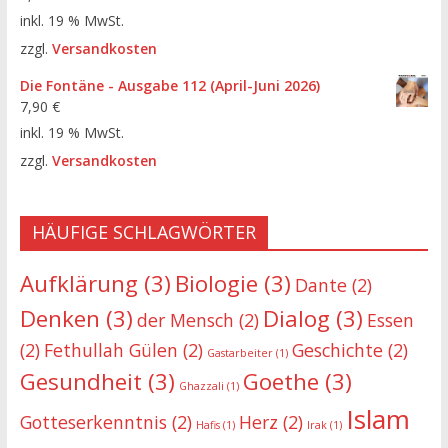
inkl. 19 % MwSt.
zzgl.
Versandkosten
Die Fontäne - Ausgabe 112 (April-Juni 2026)
7,90
€
inkl. 19 % MwSt.
zzgl.
Versandkosten
HÄUFIGE SCHLAGWÖRTER
Aufklärung
(3)
Biologie
(3)
Dante
(2)
Denken
(3)
Dialog
(3)
der Mensch
(2)
Essen
(2)
Fethullah Gülen
(2)
Geschichte
(2)
Gastarbeiter
(1)
Gesundheit
(3)
Goethe
(3)
Ghazzali
(1)
Islam
Gotteserkenntnis
(2)
Herz
(2)
Hafis
(1)
Irak
(1)