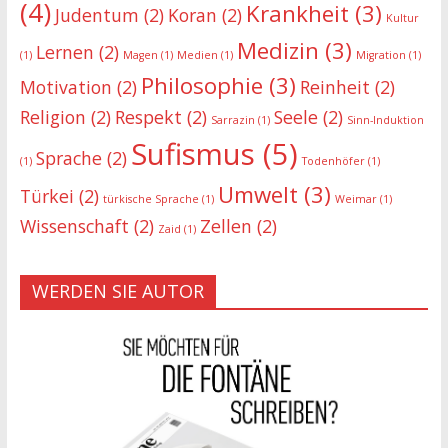
(4)
Krankheit
(3)
Judentum
(2)
Koran
(2)
Kultur
Medizin
(3)
Lernen
(2)
(1)
Magen
(1)
Medien
(1)
Migration
(1)
Philosophie
(3)
Motivation
(2)
Reinheit
(2)
Religion
(2)
Respekt
(2)
Seele
(2)
Sarrazin
(1)
Sinn-Induktion
Sufismus
(5)
Sprache
(2)
(1)
Todenhöfer
(1)
Umwelt
(3)
Türkei
(2)
türkische Sprache
(1)
Weimar
(1)
Wissenschaft
(2)
Zellen
(2)
Zaid
(1)
WERDEN SIE AUTOR