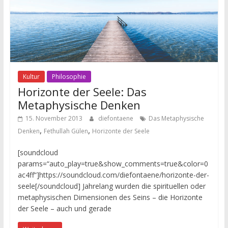
Kultur
Philosophie
Horizonte der Seele: Das
Metaphysische Denken
15. November 2013
diefontaene
Das Metaphysische
,
,
Denken
Fethullah Gülen
Horizonte der Seele
[soundcloud
params=“auto_play=true&show_comments=true&color=0
ac4ff“]https://soundcloud.com/diefontaene/horizonte-der-
seele[/soundcloud] Jahrelang wurden die spirituellen oder
metaphysischen Dimensionen des Seins – die Horizonte
der Seele – auch und gerade