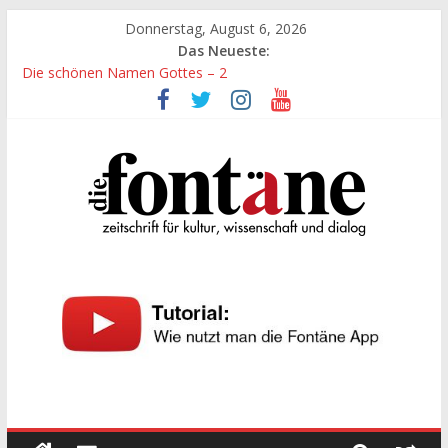
Zum
Donnerstag, August 6, 2026
Inhalt
Das Neueste:
springen
Die schönen Namen Gottes – 2
Werte, denen größte Sorgfalt entgegengebracht werden muss
Die schönen Namen Gottes
Leidenschaft und Hingabe zu Erkenntnis und Forschung
„Kind“ seiner Zeit sein
Die
Fontäne
zeitschrift
für
kultur,