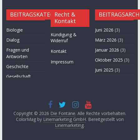
BEITRAGSKATEGORIEN
Recht &
BEITRAGSARCH
Kontakt
Biologie
Juni 2026
(3)
Kündigung &
Dialog
März 2026
(3)
Widerruf
Fragen und
Januar 2026
(3)
Kontakt
Antworten
Oktober 2025
(3)
Impressum
Geschichte
Juni 2025
(3)
Gesellschaft
April 2025
(3)
Hügel des Herzens
November
Kultur
2024
(3)
Kunst
September
2024
(3)
Copyright © 2026
Die Fontäne
. Alle Rechte vorbehalten.
Leitartikel von
ColorMag by
Linemarketing GmbH
. Bereitgestellt von
Fethullah Gülen
Juni 2024
(3)
Linemarketing
.
Literatur
Mai 2024
(1)