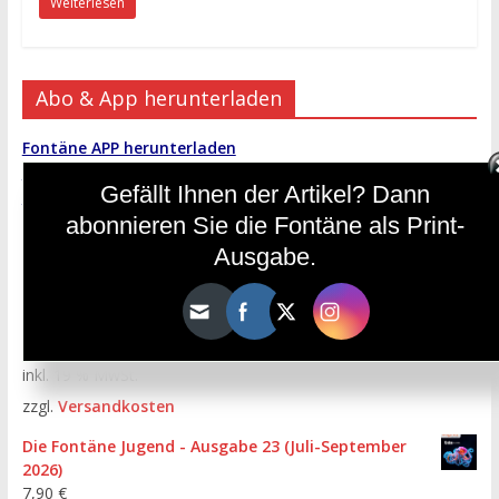
Weiterlesen
Abo & App herunterladen
Fontäne APP herunterladen
Fontäne Digital Jahresabo 2026
Gefällt Ihnen der Artikel? Dann
Hier das KAHOOT-Gewinnspiel abonnieren!
abonnieren Sie die Fontäne als Print-
Ausgabe.
Einzelhefte bestellen
Die Fontäne - Ausgabe 113 (Juli-September 2026)
7,90
€
inkl. 19 % MwSt.
zzgl.
Versandkosten
Die Fontäne Jugend - Ausgabe 23 (Juli-September
2026)
7,90
€