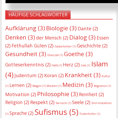
HÄUFIGE SCHLAGWÖRTER
Aufklärung
(3)
Biologie
(3)
Dante
(2)
Denken
(3)
Dialog
(3)
der Mensch
(2)
Essen
(2)
Fethullah Gülen
(2)
Geschichte
(2)
Gastarbeiter
(1)
Gesundheit
(3)
Goethe
(3)
Ghazzali
(1)
Islam
Gotteserkenntnis
(2)
Herz
(2)
Hafis
(1)
Irak
(1)
(4)
Krankheit
(3)
Judentum
(2)
Koran
(2)
Kultur
Medizin
(3)
Lernen
(2)
(1)
Magen
(1)
Medien
(1)
Migration
(1)
Philosophie
(3)
Motivation
(2)
Reinheit
(2)
Religion
(2)
Respekt
(2)
Seele
(2)
Sarrazin
(1)
Sinn-Induktion
Sufismus
(5)
Sprache
(2)
(1)
Todenhöfer
(1)