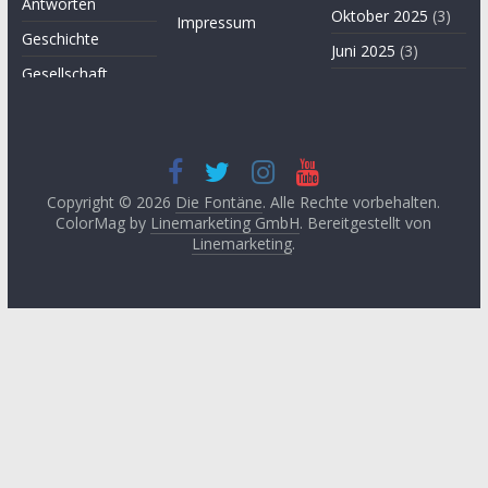
Antworten
Oktober 2025
(3)
Impressum
Geschichte
Juni 2025
(3)
Gesellschaft
April 2025
(3)
Hügel des Herzens
November
Kultur
2024
(3)
Kunst
September
2024
(3)
Copyright © 2026
Die Fontäne
. Alle Rechte vorbehalten.
Leitartikel von
ColorMag by
Linemarketing GmbH
. Bereitgestellt von
Fethullah Gülen
Juni 2024
(3)
Linemarketing
.
Literatur
Mai 2024
(1)
Lyrik
April 2024
(2)
Medien
Januar 2024
(3)
Medizin
November
2023
(1)
Momente der
Besinnung
Oktober 2023
(2)
Philosophie
August 2023
(3)