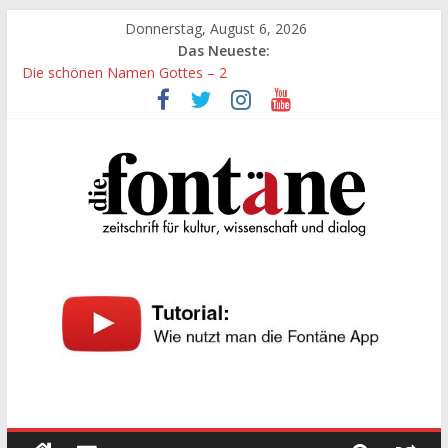
Zum
Donnerstag, August 6, 2026
Inhalt
Das Neueste:
springen
Die schönen Namen Gottes – 2
Werte, denen größte Sorgfalt entgegengebracht werden muss
Die schönen Namen Gottes
Leidenschaft und Hingabe zu Erkenntnis und Forschung
„Kind“ seiner Zeit sein
Die
Fontäne
zeitschrift
für
kultur,