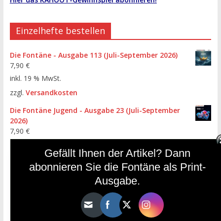
Einzelhefte bestellen
Die Fontäne - Ausgabe 113 (Juli-September 2026)
7,90
€
inkl. 19 % MwSt.
zzgl.
Versandkosten
Die Fontäne Jugend - Ausgabe 23 (Juli-September
2026)
7,90
€
inkl. 19 % MwSt.
Gefällt Ihnen der Artikel? Dann
zzgl.
Versandkosten
abonnieren Sie die Fontäne als Print-
Die Fontäne - Ausgabe 112 (April-Juni 2026)
Ausgabe.
7,90
€
inkl. 19 % MwSt.
zzgl.
Versandkosten