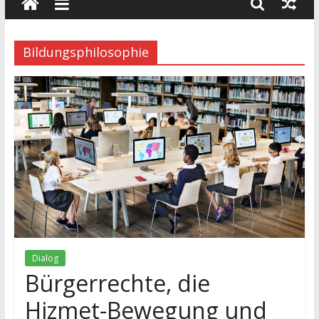
wissenschaft
und
dialog
Bildungsphilosophie
Dialog
Bürgerrechte, die
Hizmet-Bewegung und