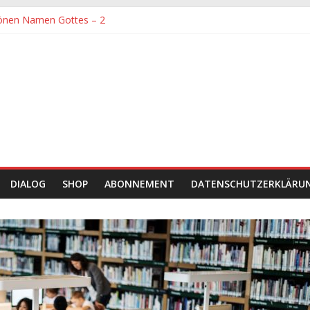
önen Namen Gottes – 2
denen größte Sorgfalt entgegengebracht werden muss
önen Namen Gottes
chaft und Hingabe zu Erkenntnis und Forschung
einer Zeit sein
DIALOG
SHOP
ABONNEMENT
DATENSCHUTZERKLÄRU