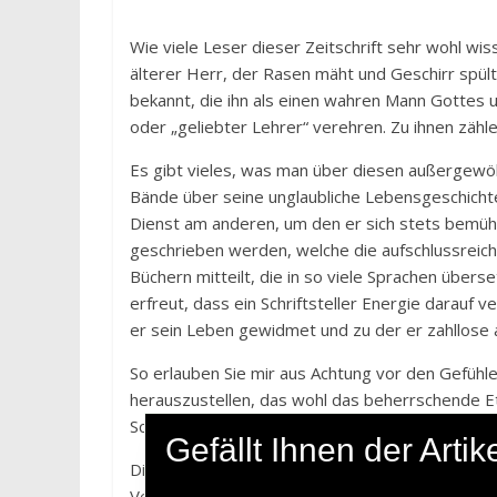
Wie viele Leser dieser Zeitschrift sehr wohl wi
älterer Herr, der Rasen mäht und Geschirr spült,
bekannt, die ihn als einen wahren Mann Gottes 
oder „geliebter Lehrer“ verehren. Zu ihnen zähle
Es gibt vieles, was man über diesen außergewö
Bände über seine unglaubliche Lebensgeschicht
Dienst am anderen, um den er sich stets bemüht
geschrieben werden, welche die aufschlussreiche
Büchern mitteilt, die in so viele Sprachen über
erfreut, dass ein Schriftsteller Energie darauf 
er sein Leben gewidmet und zu der er zahllose 
So erlauben Sie mir aus Achtung vor den Gefühle
herauszustellen, das wohl das beherrschende Eth
Schlüsselprinzip heißt im Türkischen, das in Gü
Gefällt Ihnen der Art
Die Standardübersetzung für
hoşgörü
lautet „T
Verse aus Hocaefendis Gedichten: