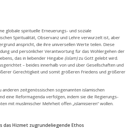
eine globale spirituelle Erneuerungs- und soziale
schen Spiritualität, Observanz und Lehre verwurzelt ist, aber
rund anspricht, die ihre universellen Werte teilen. Diese
Bildung und persönlicher Verantwortung für das Wohlergehen der
Lebens, das in liebender Hingabe
(islam)
zu Gott gelebt wird.
usgerichtet – beides innerhalb von und über Gesellschaften und
ößerer Gerechtigkeit und somit größeren Friedens und größerer
zu anderen zeitgenössischen sogenannten islamischen
und eine Reformagenda verfolgen, indem sie die Regierungs-
en mit muslimischer Mehrheit offen „islamisieren“ wollen.
ls das Hizmet zugrundeliegende Ethos