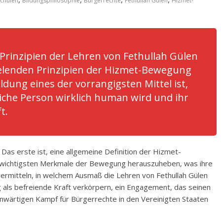
chulen
Bildungsphilosophie
Bürgerrechte
Fethullah Gülen
Hizmet-
Prinzipien der Lehren von Fethullah Gülen
elenden Prinzipien der Hizmet-Bewegung
ildung eines der vorrangigsten Mittel ist,
iche Person wirklich human wird und ihr
t.
 Das erste ist, eine allgemeine Definition der Hizmet-
r wichtigsten Merkmale der Bewegung herauszuheben, was ihre
u vermitteln, in welchem Ausmaß die Lehren von Fethullah Gülen
 als befreiende Kraft verkörpern, ein Engagement, das seinen
genwärtigen Kampf für Bürgerrechte in den Vereinigten Staaten