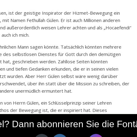
ssen, ist der geistige Inspirator der Hizmet-Bewegung ein
 mit Namen Fethullah Gülen. Er ist auch Millionen anderen
und außerordentlich weisen Lehrer achten und als „Hocaefendi“
 auch ich mich.
hnlichen Mann sagen könnte. Tatsächlich könnten mehrere
e des selbstlosen Dienstes für Gott durch den demütigen
 hat, geschrieben werden. Zahllose Seiten könnten
n und tiefen Gedanken erkunden, die er in seinen vielen
setzt wurden. Aber Herr Gülen selbst wäre wenig darüber
verschwendet, über ihn statt über die Mission zu schreiben, der
andere unermüdlich ermuntert hat.
n von Herrn Gülen, ein Schlüsselprinzip seiner Lehren
os der Bewegung ist, die er inspiriert hat. Dieses
lens Herkunftsregion gesprochen wird,
hoşgörü
.
ikel? Dann abonnieren Sie die Fon
oleranz“. Daher die folgende Übersetzung einiger berühmter