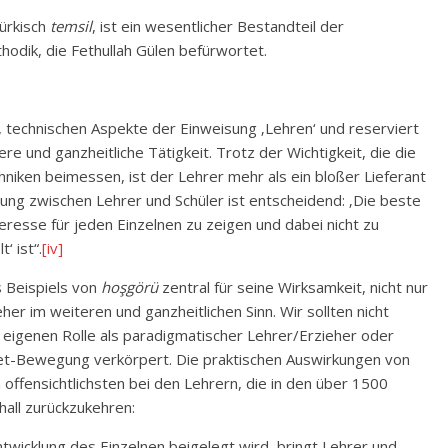
Türkisch
temsil
, ist ein wesentlicher Bestandteil der
odik, die Fethullah Gülen befürwortet.
, technischen Aspekte der Einweisung ‚Lehren‘ und reserviert
ere und ganzheitliche Tätigkeit. Trotz der Wichtigkeit, die die
niken beimessen, ist der Lehrer mehr als ein bloßer Lieferant
ung zwischen Lehrer und Schüler ist entscheidend: ‚Die beste
nteresse für jeden Einzelnen zu zeigen und dabei nicht zu
‘ ist“.
[iv]
s Beispiels von
hoşgörü
zentral für seine Wirksamkeit, nicht nur
er im weiteren und ganzheitlichen Sinn. Wir sollten nicht
 eigenen Rolle als paradigmatischer Lehrer/Erzieher oder
et-Bewegung verkörpert. Die praktischen Auswirkungen von
ffensichtlichsten bei den Lehrern, die in den über 1500
all zurückzukehren:
twicklung des Einzelnen beigelegt wird, bringt Lehrer und