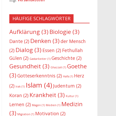
HÄUFIGE SCHLAGWÖRTER
Aufklärung
(3)
Biologie
(3)
Denken
(3)
Dante
(2)
der Mensch
Dialog
(3)
(2)
Essen
(2)
Fethullah
Gülen
(2)
Geschichte
(2)
Gastarbeiter
(1)
Gesundheit
(3)
Goethe
Ghazzali
(1)
(3)
Gotteserkenntnis
(2)
Herz
Hafis
(1)
Islam
(4)
(2)
Judentum
(2)
Irak
(1)
Krankheit
(3)
Koran
(2)
Kultur
(1)
Medizin
Lernen
(2)
Magen
(1)
Medien
(1)
(3)
Motivation
(2)
Migration
(1)