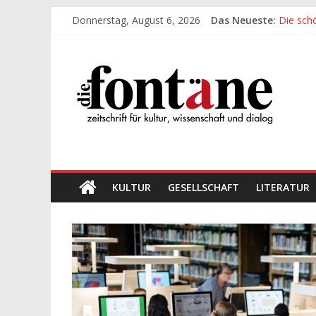
Zum
Donnerstag, August 6, 2026
Das Neueste:
Die sch
Inhalt
Werte, 
springen
Die
Die sch
Leidens
„Kind“ s
Fontäne
zeitschrift
für
kultur,
wissenschaft
KULTUR
GESELLSCHAFT
LITERATUR
und
dialog