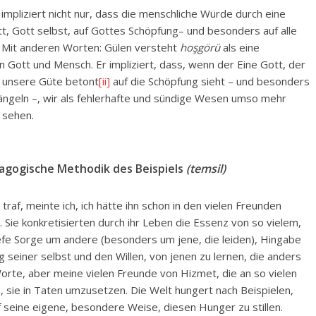
 impliziert nicht nur, dass die menschliche Würde durch eine
tt, Gott selbst, auf Gottes Schöpfung– und besonders auf alle
. Mit anderen Worten: Gülen versteht
hoşgörü
als eine
 Gott und Mensch. Er impliziert, dass, wenn der Eine Gott, der
ie unsere Güte betont
[ii]
auf die Schöpfung sieht – und besonders
ängeln –, wir als fehlerhafte und sündige Wesen umso mehr
 sehen.
agogische Methodik des Beispiels
(temsil)
traf, meinte ich, ich hätte ihn schon in den vielen Freunden
 Sie konkretisierten durch ihr Leben die Essenz von so vielem,
iefe Sorge um andere (besonders um jene, die leiden), Hingabe
 seiner selbst und den Willen, von jenen zu lernen, die anders
 Worte, aber meine vielen Freunde von Hizmet, die an so vielen
, sie in Taten umzusetzen. Die Welt hungert nach Beispielen,
f seine eigene, besondere Weise, diesen Hunger zu stillen.