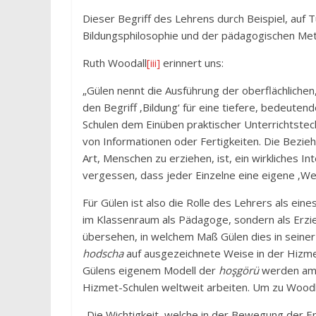
Dieser Begriff des Lehrens durch Beispiel, auf 
Bildungsphilosophie und der pädagogischen Meth
Ruth Woodall
[iii]
erinnert uns:
„Gülen nennt die Ausführung der oberflächlichen
den Begriff ‚Bildung‘ für eine tiefere, bedeutend
Schulen dem Einüben praktischer Unterrichtstech
von Informationen oder Fertigkeiten. Die Bezieh
Art, Menschen zu erziehen, ist, ein wirkliches I
vergessen, dass jeder Einzelne eine eigene ‚Welt
Für Gülen ist also die Rolle des Lehrers als eine
im Klassenraum als Pädagoge, sondern als Erzieh
übersehen, in welchem Maß Gülen dies in seiner
hodscha
auf ausgezeichnete Weise in der Hizm
Gülens eigenem Modell der
hoşgörü
werden am o
Hizmet-Schulen weltweit arbeiten. Um zu Woodh
„Die Wichtigkeit, welche in der Bewegung der En