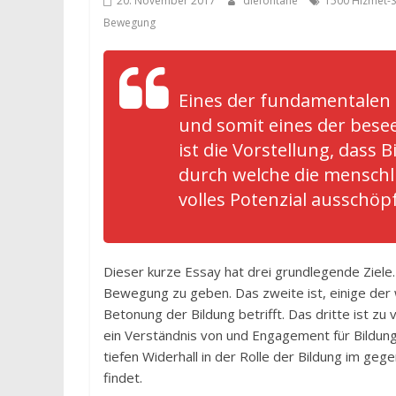
20. November 2017
diefontäne
1500 Hizmet-S
Bewegung
Eines der fundamentalen 
und somit eines der bese
ist die Vorstellung, dass B
durch welche die menschl
volles Potenzial ausschöpf
Dieser kurze Essay hat drei grundlegende Ziele.
Bewegung zu geben. Das zweite ist, einige de
Betonung der Bildung betrifft. Das dritte ist z
ein Verständnis von und Engagement für Bildung
tiefen Widerhall in der Rolle der Bildung im ge
findet.