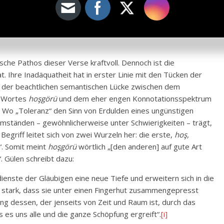
it wird wie der Ozean. Sei vom Glauben und der Liebe zu den
elen geben, denen du keine Hand reichst und die dich nicht
sche Pathos dieser Verse kraftvoll. Dennoch ist die
t. Ihre Inadäquatheit hat in erster Linie mit den Tücken der
 der beachtlichen semantischen Lücke zwischen dem
n Wortes
hoşgörü
und dem eher engen Konnotationsspektrum
 Wo „Toleranz“ den Sinn von Erdulden eines ungünstigen
ständen – gewöhnlicherweise unter Schwierigkeiten – trägt,
Begriff leitet sich von zwei Wurzeln her: die erste,
hoş,
. Somit meint
hoşgörü
wörtlich „[den anderen] auf gute Art
. Gülen schreibt dazu:
ienste der Gläubigen eine neue Tiefe und erweitern sich in die
o stark, dass sie unter einen Fingerhut zusammengepresst
g dessen, der jenseits von Zeit und Raum ist, durch das
 es uns alle und die ganze Schöpfung ergreift“.
[i]