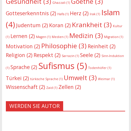
Gesundheit
(3)
Goethe
(3)
Ghazzali
(1)
Islam
Gotteserkenntnis
(2)
Herz
(2)
Hafis
(1)
Irak
(1)
(4)
Krankheit
(3)
Judentum
(2)
Koran
(2)
Kultur
Medizin
(3)
Lernen
(2)
(1)
Magen
(1)
Medien
(1)
Migration
(1)
Philosophie
(3)
Motivation
(2)
Reinheit
(2)
Religion
(2)
Respekt
(2)
Seele
(2)
Sarrazin
(1)
Sinn-Induktion
Sufismus
(5)
Sprache
(2)
(1)
Todenhöfer
(1)
Umwelt
(3)
Türkei
(2)
türkische Sprache
(1)
Weimar
(1)
Wissenschaft
(2)
Zellen
(2)
Zaid
(1)
WERDEN SIE AUTOR