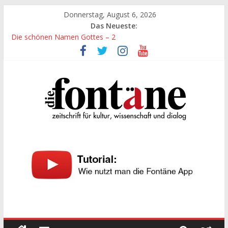
Zum
Donnerstag, August 6, 2026
Inhalt
Das Neueste:
springen
Die schönen Namen Gottes – 2
Werte, denen größte Sorgfalt entgegengebracht werden muss
Die schönen Namen Gottes
Leidenschaft und Hingabe zu Erkenntnis und Forschung
„Kind“ seiner Zeit sein
Die
Fontäne
zeitschrift
für
kultur,