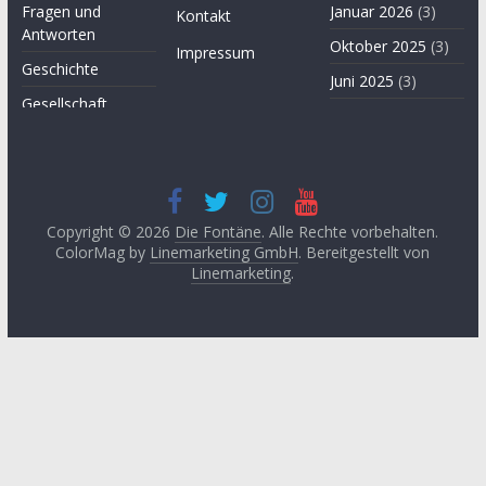
Fragen und
Januar 2026
(3)
Kontakt
Antworten
Oktober 2025
(3)
Impressum
Geschichte
Juni 2025
(3)
Gesellschaft
April 2025
(3)
Hügel des Herzens
November
Kultur
2024
(3)
Kunst
September
2024
(3)
Copyright © 2026
Die Fontäne
. Alle Rechte vorbehalten.
Leitartikel von
ColorMag by
Linemarketing GmbH
. Bereitgestellt von
Fethullah Gülen
Juni 2024
(3)
Linemarketing
.
Literatur
Mai 2024
(1)
Lyrik
April 2024
(2)
Medien
Januar 2024
(3)
Medizin
November
2023
(1)
Momente der
Besinnung
Oktober 2023
(2)