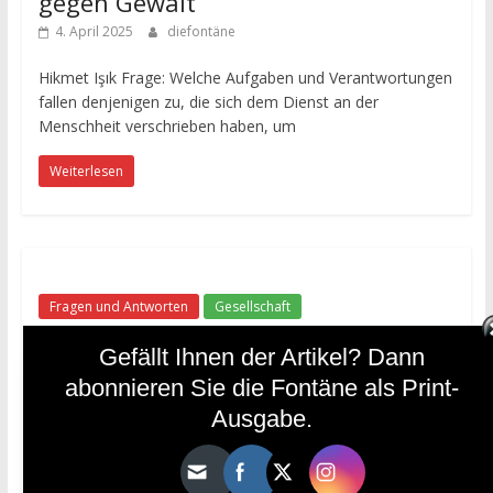
gegen Gewalt
4. April 2025
diefontäne
Hikmet Işık Frage: Welche Aufgaben und Verantwortungen
fallen denjenigen zu, die sich dem Dienst an der
Menschheit verschrieben haben, um
Weiterlesen
Fragen und Antworten
Gesellschaft
Die Organisation, die den Islam
Gefällt Ihnen der Artikel? Dann
tragen kann
abonnieren Sie die Fontäne als Print-
25. November 2024
diefontäne
Ausgabe.
Von Hikmet Işık Frage: „Es wird gesagt, dass der Islam nur
von einer Organisation getragen werden kann, die die
geistige