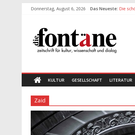
Zum
Donnerstag, August 6, 2026
Das Neueste:
Die sch
Inhalt
Werte, 
springen
Die
Die sch
Leidens
„Kind“ s
Fontäne
zeitschrift
für
kultur,
wissenschaft
KULTUR
GESELLSCHAFT
LITERATUR
und
dialog
Zaid