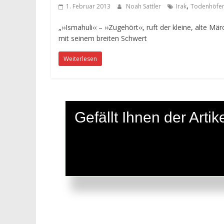
,
1. Februar 2013
Noah Sattler
Irak
Todenhöfe
„››Ismahuli‹‹ – ››Zugehört‹‹, ruft der kleine, alte
mit seinem breiten Schwert
Weiterlesen
Gefällt Ihnen der Art