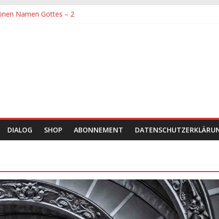
önen Namen Gottes – 2
denen größte Sorgfalt entgegengebracht werden muss
önen Namen Gottes
chaft und Hingabe zu Erkenntnis und Forschung
einer Zeit sein
DIALOG
SHOP
ABONNEMENT
DATENSCHUTZERKLÄRU