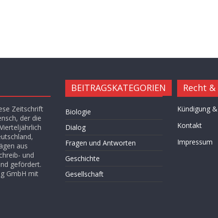
BEITRAGSKATEGORIEN
Recht &
se Zeitschrift
Kündigung &
Biologie
ensch, der die
Kontakt
ierteljährlich
Dialog
eutschland,
Impressum
Fragen und Antworten
rägen aus
chreib- und
Geschichte
nd gefördert.
lag GmbH mit
Gesellschaft
Hügel des Herzens
Kultur