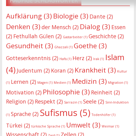
HÄUFIGE SCHLAGWÖRTER
Aufklärung
(3)
Biologie
(3)
Dante
(2)
Denken
(3)
Dialog
(3)
der Mensch
(2)
Essen
(2)
Fethullah Gülen
(2)
Geschichte
(2)
Gastarbeiter
(1)
Gesundheit
(3)
Goethe
(3)
Ghazzali
(1)
Islam
Gotteserkenntnis
(2)
Herz
(2)
Hafis
(1)
Irak
(1)
(4)
Krankheit
(3)
Judentum
(2)
Koran
(2)
Kultur
Medizin
(3)
Lernen
(2)
(1)
Magen
(1)
Medien
(1)
Migration
(1)
Philosophie
(3)
Motivation
(2)
Reinheit
(2)
Religion
(2)
Respekt
(2)
Seele
(2)
Sarrazin
(1)
Sinn-Induktion
Sufismus
(5)
Sprache
(2)
(1)
Todenhöfer
(1)
Umwelt
(3)
Türkei
(2)
türkische Sprache
(1)
Weimar
(1)
Wissenschaft
(2)
Zellen
(2)
Zaid
(1)