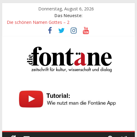
Zum
Donnerstag, August 6, 2026
Inhalt
Das Neueste:
springen
Die schönen Namen Gottes – 2
Werte, denen größte Sorgfalt entgegengebracht werden muss
Die schönen Namen Gottes
Leidenschaft und Hingabe zu Erkenntnis und Forschung
„Kind“ seiner Zeit sein
Die
Fontäne
zeitschrift
für
kultur,