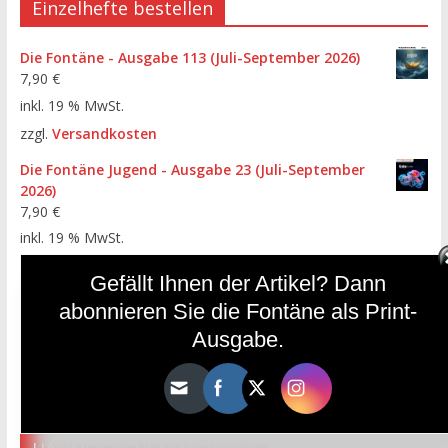
Einzelhefte bestellen
Die Fontäne - Ausgabe 113 (Juli-September 2026)
7,90
€
inkl. 19 % MwSt.
zzgl.
Versandkosten
Die Fontäne Jugend - Ausgabe 23 (Juli-September
2026)
7,90
€
inkl. 19 % MwSt.
zzgl.
Versandkosten
Gefällt Ihnen der Artikel? Dann
Die Fontäne - Ausgabe 112 (April-Juni 2026)
abonnieren Sie die Fontäne als Print-
7,90
€
Ausgabe.
inkl. 19 % MwSt.
zzgl.
Versandkosten