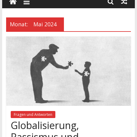
wissenschaft
und
dialog
Monat:
Mai 2024
Fragen und Antworten
Globalisierung,
Rassismus und