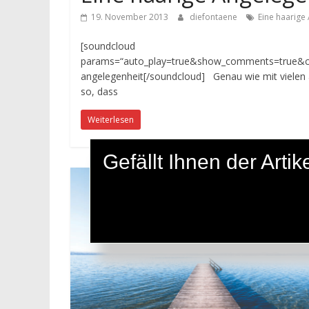
19. November 2013
diefontaene
Eine haarige
[soundcloud
params=“auto_play=true&show_comments=true&colo
angelegenheit[/soundcloud] Genau wie mit vielen 
so, dass
Weiterlesen
Gefällt Ihnen der Art