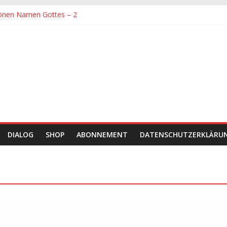
önen Namen Gottes – 2
denen größte Sorgfalt entgegengebracht werden muss
önen Namen Gottes
chaft und Hingabe zu Erkenntnis und Forschung
einer Zeit sein
DIALOG
SHOP
ABONNEMENT
DATENSCHUTZERKLÄRU