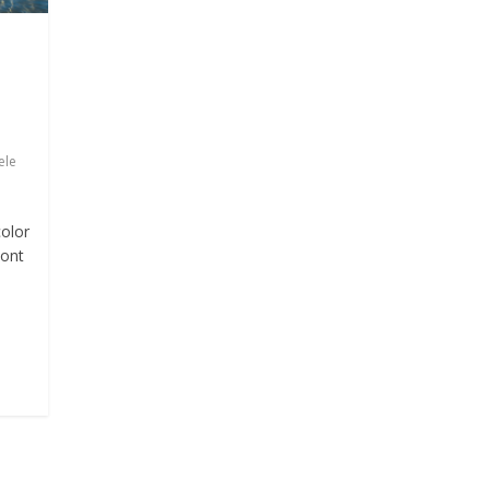
ele
olor
zont