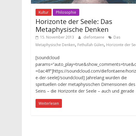
Kultur
Philosophie
Horizonte der Seele: Das
Metaphysische Denken
15. November 2013
diefontaene
Das
,
,
Metaphysische Denken
Fethullah Gülen
Horizonte der Se
[soundcloud
params=“auto_play=true&show_comments=true&c
=0ac4ff“]https://soundcloud.com/diefontaene/hori
e-der-seele[/soundcloud] Jahrelang wurden die
spirituellen oder metaphysischen Dimensionen des
Seins – die Horizonte der Seele – auch und gerade
Weiterlesen