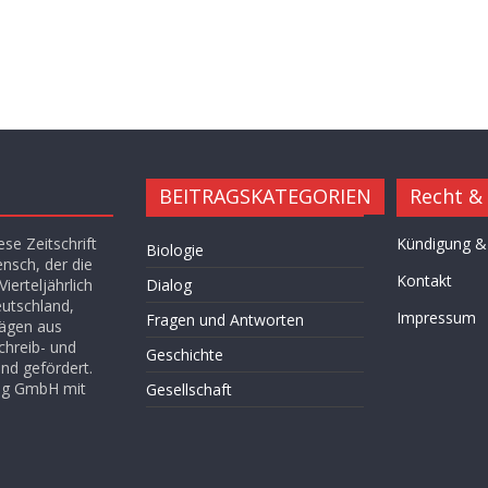
BEITRAGSKATEGORIEN
Recht &
se Zeitschrift
Kündigung &
Biologie
ensch, der die
Kontakt
ierteljährlich
Dialog
eutschland,
Impressum
Fragen und Antworten
rägen aus
chreib- und
Geschichte
nd gefördert.
lag GmbH mit
Gesellschaft
Hügel des Herzens
Kultur