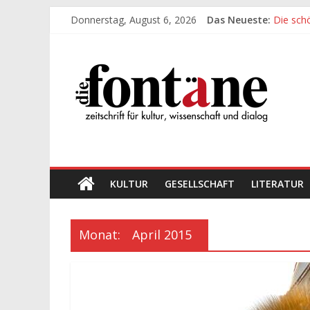
Zum
Donnerstag, August 6, 2026
Das Neueste:
Die sch
Inhalt
Werte, 
springen
Die
Die sch
Leidens
„Kind“ s
Fontäne
zeitschrift
für
kultur,
wissenschaft
KULTUR
GESELLSCHAFT
LITERATUR
und
dialog
Monat:
April 2015