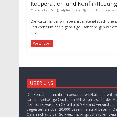
Kooperation und Konfliktlösun
,
7. April 2015
Alptekin Kavi
Konflikt
Kooperati
Die Kultur, in der wir leben, ist materialistisch orient
und kreist um das eigene Ego. Daher neigen wir oft
dazu,
Weiterlesen
ÜBER UNS
Die Fontäne – mit ihrem besonderen Namen steht die
für eine vielseitige Quelle. Im Mittelpunkt steht der M
Harmonie zwischen Gefühl und Verstand verwirklicht. V
begeistert sie über 20.000 Leserinnen und Leser in D
Österreich und der Schweiz mit anspruchsvollen Beit