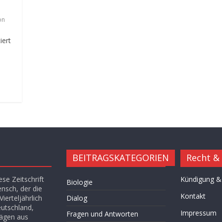
g
on
iert
BEITRAGSKATEGORIEN
Recht &
se Zeitschrift
Kündigung &
Biologie
ensch, der die
Kontakt
ierteljährlich
Dialog
eutschland,
Impressum
Fragen und Antworten
rägen aus