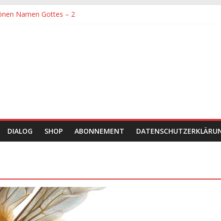
önen Namen Gottes – 2
denen größte Sorgfalt entgegengebracht werden muss
önen Namen Gottes
chaft und Hingabe zu Erkenntnis und Forschung
einer Zeit sein
DIALOG
SHOP
ABONNEMENT
DATENSCHUTZERKLÄRU