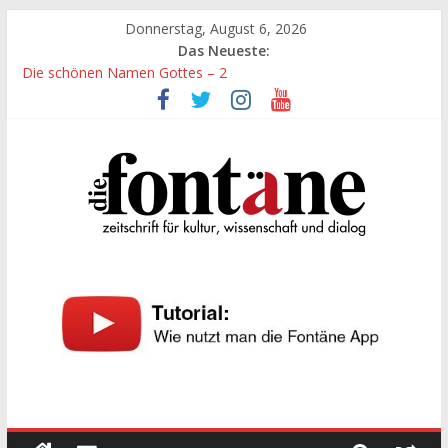
Zum
Donnerstag, August 6, 2026
Inhalt
Das Neueste:
springen
Die schönen Namen Gottes – 2
Werte, denen größte Sorgfalt entgegengebracht werden muss
Die schönen Namen Gottes
Leidenschaft und Hingabe zu Erkenntnis und Forschung
„Kind“ seiner Zeit sein
Die
Fontäne
zeitschrift
für
kultur,