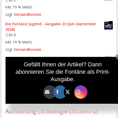
7,90
€
inkl. 19 % MwSt.
zzgl.
Versandkosten
Die Fontäne Jugend - Ausgabe 23 (Juli-September
2026)
7,90
€
inkl. 19 % MwSt.
zzgl.
Versandkosten
Die Fontäne - Ausgabe 112 (April-Juni 2026)
Gefällt Ihnen der Artikel? Dann
7,90
€
abonnieren Sie die Fontäne als Print-
inkl. 19 % MwSt.
Ausgabe.
zzgl.
Versandkosten
HÄUFIGE SCHLAGWÖRTER
Aufklärung
(3)
Biologie
(3)
Dante
(2)