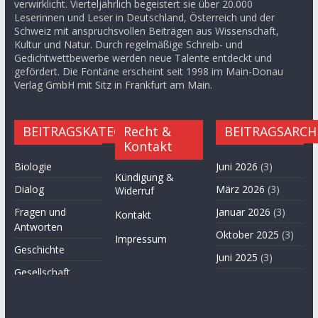
verwirklicht. Vierteljährlich begeistert sie über 20.000
Leserinnen und Leser in Deutschland, Österreich und der
Schweiz mit anspruchsvollen Beiträgen aus Wissenschaft,
Kultur und Natur. Durch regelmäßige Schreib- und
Gedichtwettbewerbe werden neue Talente entdeckt und
gefördert. Die Fontäne erscheint seit 1998 im Main-Donau
Verlag GmbH mit Sitz in Frankfurt am Main.
BEITRAGSKATEGORIEN
Recht &
BEITRAGSARCH
Kontakt
Biologie
Juni 2026
(3)
Kündigung &
Dialog
März 2026
(3)
Widerruf
Fragen und
Januar 2026
(3)
Kontakt
Antworten
Oktober 2025
(3)
Impressum
Geschichte
Juni 2025
(3)
Gesellschaft
April 2025
(3)
Hügel des Herzens
November
Kultur
2024
(3)