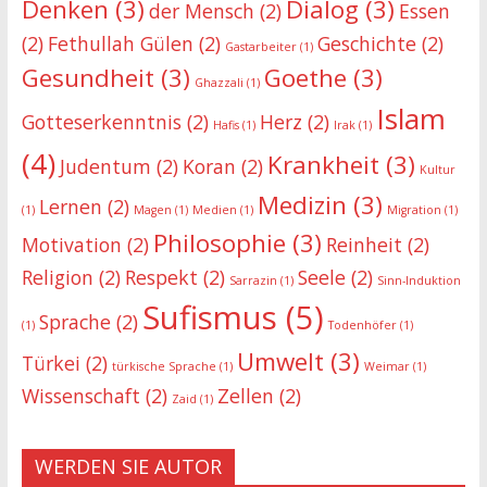
Denken
(3)
Dialog
(3)
der Mensch
(2)
Essen
(2)
Fethullah Gülen
(2)
Geschichte
(2)
Gastarbeiter
(1)
Gesundheit
(3)
Goethe
(3)
Ghazzali
(1)
Islam
Gotteserkenntnis
(2)
Herz
(2)
Hafis
(1)
Irak
(1)
(4)
Krankheit
(3)
Judentum
(2)
Koran
(2)
Kultur
Medizin
(3)
Lernen
(2)
(1)
Magen
(1)
Medien
(1)
Migration
(1)
Philosophie
(3)
Motivation
(2)
Reinheit
(2)
Religion
(2)
Respekt
(2)
Seele
(2)
Sarrazin
(1)
Sinn-Induktion
Sufismus
(5)
Sprache
(2)
(1)
Todenhöfer
(1)
Umwelt
(3)
Türkei
(2)
türkische Sprache
(1)
Weimar
(1)
Wissenschaft
(2)
Zellen
(2)
Zaid
(1)
WERDEN SIE AUTOR