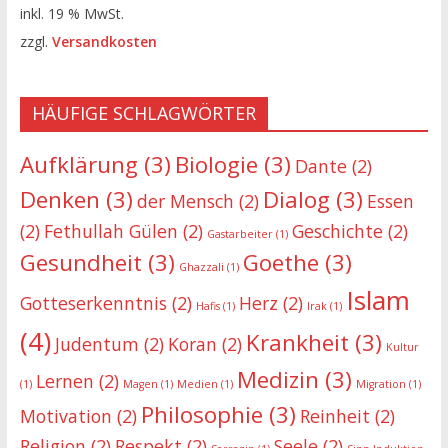
inkl. 19 % MwSt.
zzgl.
Versandkosten
HÄUFIGE SCHLAGWÖRTER
Aufklärung
(3)
Biologie
(3)
Dante
(2)
Denken
(3)
Dialog
(3)
der Mensch
(2)
Essen
(2)
Fethullah Gülen
(2)
Geschichte
(2)
Gastarbeiter
(1)
Gesundheit
(3)
Goethe
(3)
Ghazzali
(1)
Islam
Gotteserkenntnis
(2)
Herz
(2)
Hafis
(1)
Irak
(1)
(4)
Krankheit
(3)
Judentum
(2)
Koran
(2)
Kultur
Medizin
(3)
Lernen
(2)
(1)
Magen
(1)
Medien
(1)
Migration
(1)
Philosophie
(3)
Motivation
(2)
Reinheit
(2)
Religion
(2)
Respekt
(2)
Seele
(2)