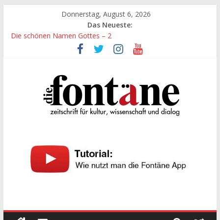
Zum
Donnerstag, August 6, 2026
Inhalt
Das Neueste:
springen
Die schönen Namen Gottes – 2
Werte, denen größte Sorgfalt entgegengebracht werden muss
Die schönen Namen Gottes
Leidenschaft und Hingabe zu Erkenntnis und Forschung
„Kind“ seiner Zeit sein
Die
Fontäne
zeitschrift
für
kultur,