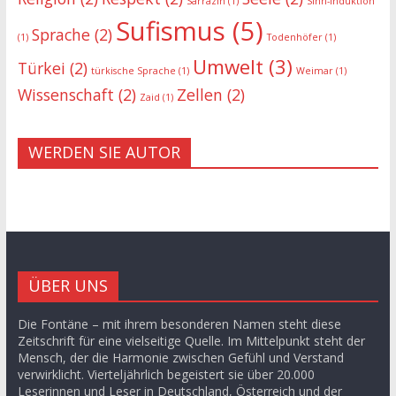
Sarrazin
(1)
Sinn-Induktion
Sufismus
(5)
Sprache
(2)
(1)
Todenhöfer
(1)
Umwelt
(3)
Türkei
(2)
türkische Sprache
(1)
Weimar
(1)
Wissenschaft
(2)
Zellen
(2)
Zaid
(1)
WERDEN SIE AUTOR
ÜBER UNS
Die Fontäne – mit ihrem besonderen Namen steht diese
Zeitschrift für eine vielseitige Quelle. Im Mittelpunkt steht der
Mensch, der die Harmonie zwischen Gefühl und Verstand
verwirklicht. Vierteljährlich begeistert sie über 20.000
Leserinnen und Leser in Deutschland, Österreich und der