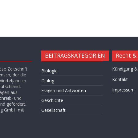
BEITRAGSKATEGORIEN
Recht &
se Zeitschrift
Kündigung &
Biologie
ensch, der die
Kontakt
ierteljährlich
Dialog
eutschland,
Impressum
Fragen und Antworten
rägen aus
chreib- und
Geschichte
nd gefördert.
lag GmbH mit
Gesellschaft
Hügel des Herzens
Kultur