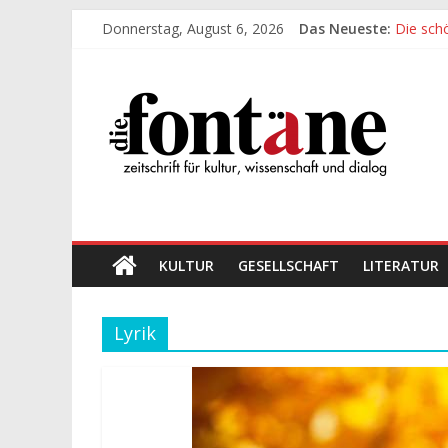
Zum
Donnerstag, August 6, 2026
Das Neueste:
Die sch
Inhalt
Werte, 
springen
Die
Die sch
Leidens
„Kind“ s
Fontäne
zeitschrift
für
kultur,
wissenschaft
KULTUR
GESELLSCHAFT
LITERATUR
und
dialog
Lyrik