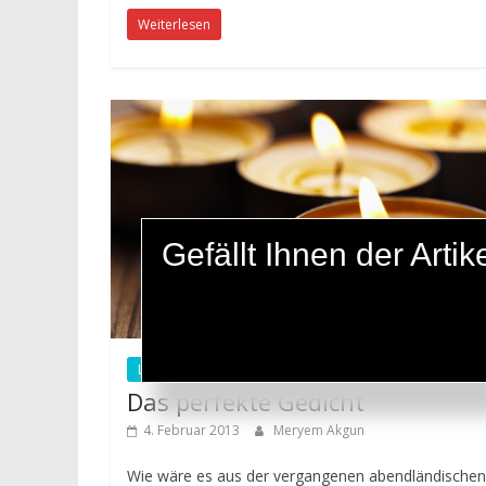
Weiterlesen
Gefällt Ihnen der Art
Lyrik
Das perfekte Gedicht
4. Februar 2013
Meryem Akgun
Wie wäre es aus der vergangenen abendländischen