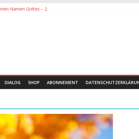
önen Namen Gottes – 2
denen größte Sorgfalt entgegengebracht werden muss
önen Namen Gottes
chaft und Hingabe zu Erkenntnis und Forschung
einer Zeit sein
DIALOG
SHOP
ABONNEMENT
DATENSCHUTZERKLÄRU