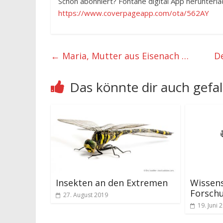
Schon abonniert? Fontäne digital App herunterl
https://www.coverpageapp.com/ota/562AY
←
Maria, Mutter aus Eisenach …
D
Das könnte dir auch gefal
Insekten an den Extremen
Wissen
Forsch
27. August 2019
19. Juni 