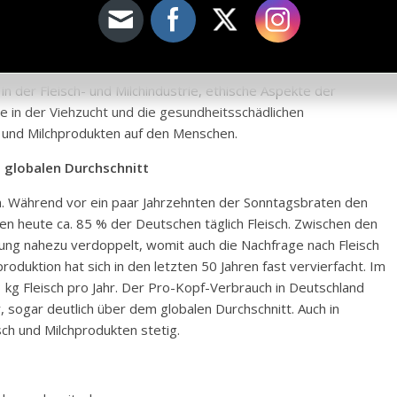
er Produkte um ein Vielfaches höher als der pflanzlicher
en hat der Konsum tierischer Produkte? Inwiefern spielt er für
ie Zerstörung der Biodiversität eine Rolle? In welchem
 Nahrungs- und Wasserknappheit? Nicht thematisiert werden
n der Fleisch- und Milchindustrie, ethische Aspekte der
e in der Viehzucht und die gesundheitsschädlichen
 und Milchprodukten auf den Menschen.
 globalen Durchschnitt
. Während vor ein paar Jahrzehnten der Sonntagsbraten den
en heute ca. 85 % der Deutschen täglich Fleisch. Zwischen den
ung nahezu verdoppelt, womit auch die Nachfrage nach Fleisch
roduktion hat sich in den letzten 50 Jahren fast vervierfacht. Im
 kg Fleisch pro Jahr. Der Pro-Kopf-Verbrauch in Deutschland
 sogar deutlich über dem globalen Durchschnitt. Auch in
sch und Milchprodukten stetig.