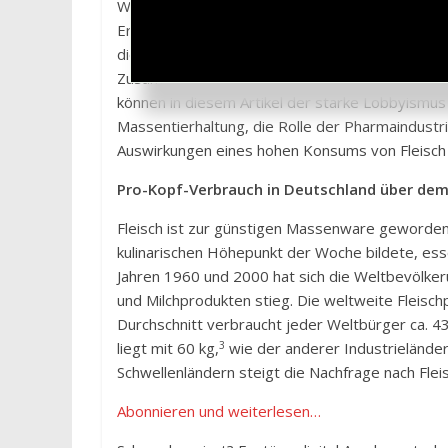
Weshalb ist der ökologische Fußabdruck tierisch
Erzeugnisse? Welche globalen ökologischen Folg
die Klimaerwärmung, Umweltverschmutzung und d
Zusammenhang stehen Viehzucht und weltweite
können in diesem Artikel der starke Lobbyismus i
Massentierhaltung, die Rolle der Pharmaindustri
Auswirkungen eines hohen Konsums von Fleisch
Pro-Kopf-Verbrauch in Deutschland über dem
Fleisch ist zur günstigen Massenware geworden
kulinarischen Höhepunkt der Woche bildete, ess
Jahren 1960 und 2000 hat sich die Weltbevölker
und Milchprodukten stieg. Die weltweite Fleischp
Durchschnitt verbraucht jeder Weltbürger ca. 43
3
liegt mit 60 kg,
wie der anderer Industrieländer,
Schwellenländern steigt die Nachfrage nach Flei
Abonnieren und weiterlesen…