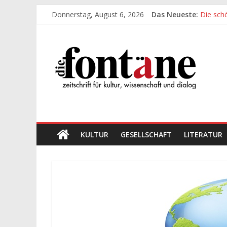
Zum
Donnerstag, August 6, 2026
Das Neueste:
Die sch
Inhalt
Werte, 
springen
Die
Die sch
Leidens
„Kind“ s
Fontäne
zeitschrift
für
kultur,
wissenschaft
KULTUR
GESELLSCHAFT
LITERATUR
und
dialog