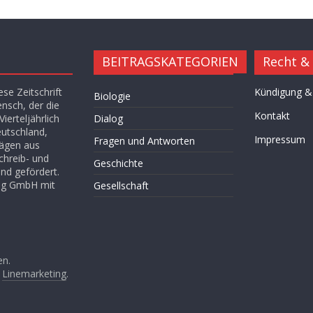
BEITRAGSKATEGORIEN
Recht &
se Zeitschrift
Kündigung &
Biologie
ensch, der die
Kontakt
ierteljährlich
Dialog
eutschland,
Impressum
Fragen und Antworten
rägen aus
chreib- und
Geschichte
nd gefördert.
lag GmbH mit
Gesellschaft
Hügel des Herzens
Kultur
Kunst
en.
n
Linemarketing
.
Leitartikel von Fethullah Gülen
Literatur