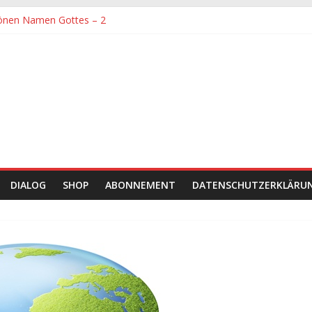
önen Namen Gottes – 2
denen größte Sorgfalt entgegengebracht werden muss
önen Namen Gottes
chaft und Hingabe zu Erkenntnis und Forschung
einer Zeit sein
DIALOG
SHOP
ABONNEMENT
DATENSCHUTZERKLÄRU