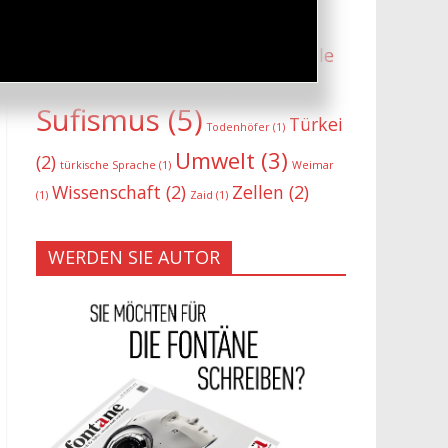
Philosophie
(3)
Reinheit
(2)
Religion
(2)
Respekt
(2)
Seele
Sarrazin
(1)
(2)
Sprache
(2)
Sinn-Induktion
(1)
Sufismus
(5)
Türkei
Todenhöfer
(1)
Umwelt
(3)
(2)
türkische Sprache
(1)
Weimar
Wissenschaft
(2)
Zellen
(2)
(1)
Zaid
(1)
WERDEN SIE AUTOR