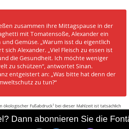
ießen zusammen ihre Mittagspause in der
paghetti mit Tomatensoße, Alexander ein
n und Gemüse. „Warum isst du eigentlich
t sich Alexander. „Viel Fleisch zu essen ist
 und die Gesundheit. Ich möchte weniger
lt zu schützen“, antwortet Sinan.
nz entgeistert an: „Was bitte hat denn der
Umweltschutz zu tun?“
1
in ökologischer Fußabdruck
bei dieser Mahlzeit ist tatsächlich
einen virtuellen Flächenverbrauch von 0,46 qm, Alexander
ikel? Dann abonnieren Sie die Fon
2
einer Größe von 3,61 qm.