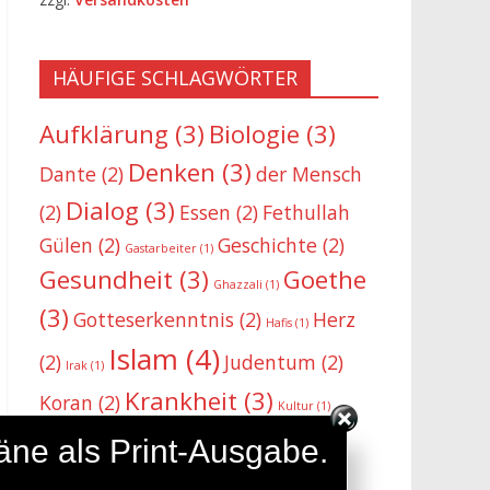
HÄUFIGE SCHLAGWÖRTER
Aufklärung
(3)
Biologie
(3)
Denken
(3)
Dante
(2)
der Mensch
Dialog
(3)
(2)
Essen
(2)
Fethullah
Gülen
(2)
Geschichte
(2)
Gastarbeiter
(1)
Gesundheit
(3)
Goethe
Ghazzali
(1)
(3)
Gotteserkenntnis
(2)
Herz
Hafis
(1)
Islam
(4)
(2)
Judentum
(2)
Irak
(1)
Krankheit
(3)
Koran
(2)
Kultur
(1)
Medizin
Lernen
(2)
täne als Print-Ausgabe.
Magen
(1)
Medien
(1)
(3)
Motivation
(2)
Migration
(1)