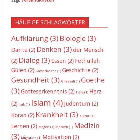
HÄUFIGE SCHLAGWÖRTER
Aufklärung
(3)
Biologie
(3)
Denken
(3)
Dante
(2)
der Mensch
Dialog
(3)
(2)
Essen
(2)
Fethullah
Gülen
(2)
Geschichte
(2)
Gastarbeiter
(1)
Gesundheit
(3)
Goethe
Ghazzali
(1)
(3)
Gotteserkenntnis
(2)
Herz
Hafis
(1)
Islam
(4)
(2)
Judentum
(2)
Irak
(1)
Krankheit
(3)
Koran
(2)
Kultur
(1)
Medizin
Lernen
(2)
Magen
(1)
Medien
(1)
(3)
Motivation
(2)
Migration
(1)