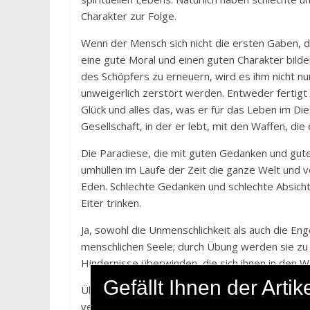
Charakter zur Folge.
Wenn der Mensch sich nicht die ersten Gaben, d
eine gute Moral und einen guten Charakter bilde
des Schöpfers zu erneuern, wird es ihm nicht nur
unweigerlich zerstört werden. Entweder fertigt
Glück und alles das, was er für das Leben im Die
Gesellschaft, in der er lebt, mit den Waffen, di
Die Paradiese, die mit guten Gedanken und gute
umhüllen im Laufe der Zeit die ganze Welt und 
Eden. Schlechte Gedanken und schlechte Absich
Eiter trinken.
Ja, sowohl die Unmenschlichkeit als auch die Eng
menschlichen Seele; durch Übung werden sie zu 
Hindernisse überwinden, die sich ihnen in den Weg
Gefällt Ihnen der Art
Über die Himmel hinaus in höchste Höhen aufzu
versinken – es ist dem Menschen überlassen, für