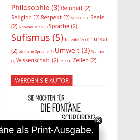
Philosophie
(3)
Reinheit
(2)
Religion
(2)
Respekt
(2)
Seele
Sarrazin
(1)
(2)
Sprache
(2)
Sinn-Induktion
(1)
Sufismus
(5)
Türkei
Todenhöfer
(1)
Umwelt
(3)
(2)
türkische Sprache
(1)
Weimar
Wissenschaft
(2)
Zellen
(2)
(1)
Zaid
(1)
WERDEN SIE AUTOR
täne als Print-Ausgabe.