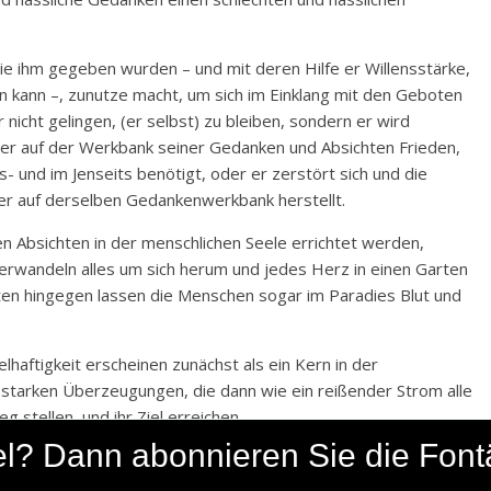
ie ihm gegeben wurden – und mit deren Hilfe er Willensstärke,
n kann –, zunutze macht, um sich im Einklang mit den Geboten
 nicht gelingen, (er selbst) zu bleiben, sondern er wird
 er auf der Werkbank seiner Gedanken und Absichten Frieden,
s- und im Jenseits benötigt, oder er zerstört sich und die
e er auf derselben Gedankenwerkbank herstellt.
n Absichten in der menschlichen Seele errichtet werden,
verwandeln alles um sich herum und jedes Herz in einen Garten
ten hingegen lassen die Menschen sogar im Paradies Blut und
elhaftigkeit erscheinen zunächst als ein Kern in der
starken Überzeugungen, die dann wie ein reißender Strom alle
 stellen, und ihr Ziel erreichen.
ikel? Dann abonnieren Sie die Fon
steigen oder herunterzufallen und kopfüber im Sumpf zu
 was er sich in seiner geheimen Prüfung entscheidet. Jeder