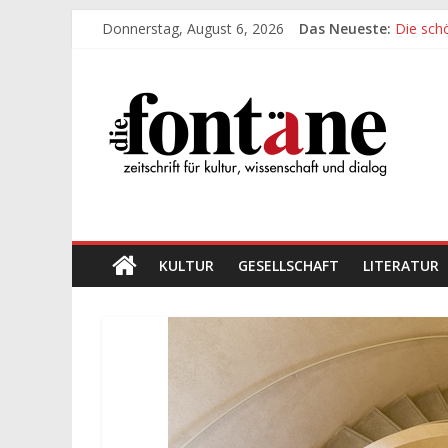
Zum
Donnerstag, August 6, 2026
Das Neueste:
Die sch
Inhalt
Werte, 
springen
Die
Die sch
Leidens
„Kind“ s
Fontäne
zeitschrift
für
kultur,
wissenschaft
KULTUR
GESELLSCHAFT
LITERATUR
und
dialog