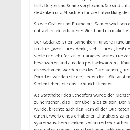
Luft, Regen und Sonne vergleichen. Sie sind auf d
Gedanken und Absichten für die Entwicklung der
So wie Gräser und Bäume aus Samen wachsen od
entstehen ein erhabener Geist und ein makellos
Der Gedanke ist ein Samenkorn, unsere Handlu
Früchte. „Wer Gutes denkt, sieht Gutes“, heißt 
Seele und lebt fortan im Paradies seines Herzen
beschweren und aus den pechschwarzen Öffnungen
dreinschauen, werden nie das Gute sehen, gute
Paradies würden sie die Lieder der Hölle anst
Seelen leben, die das Licht nicht kennen.
Als Statthalter des Schöpfers wurde der Mensch
zu herrschen, also Herr über alles zu sein. Der
wurde, brachte auch den Kern all der Qualitäten
durch Erwerb eines erhabenen Charakters zu erl
systematischem Denken, kontinuierlicher Arbei
spirituellen Lebens. Natürlich haben schlechte 