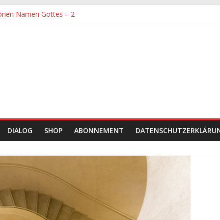
önen Namen Gottes – 2
denen größte Sorgfalt entgegengebracht werden muss
önen Namen Gottes
chaft und Hingabe zu Erkenntnis und Forschung
einer Zeit sein
DIALOG
SHOP
ABONNEMENT
DATENSCHUTZERKLÄRU