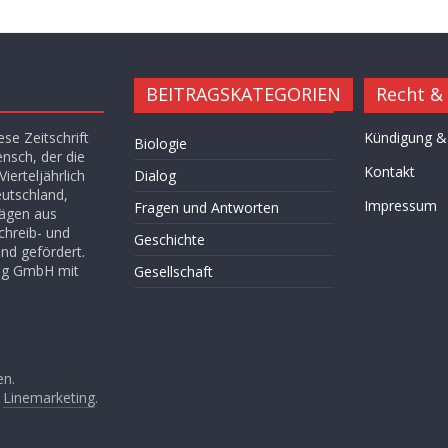
BEITRAGSKATEGORIEN
Recht &
se Zeitschrift
Kündigung &
Biologie
ensch, der die
Kontakt
ierteljährlich
Dialog
eutschland,
Impressum
Fragen und Antworten
rägen aus
chreib- und
Geschichte
nd gefördert.
lag GmbH mit
Gesellschaft
Hügel des Herzens
Kultur
Kunst
en.
n
Linemarketing
.
Leitartikel von Fethullah Gülen
Literatur