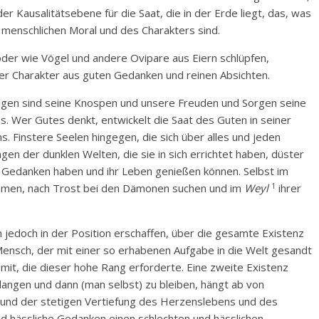
er Kausalitätsebene für die Saat, die in der Erde liegt, das, was
 menschlichen Moral und des Charakters sind.
er wie Vögel und andere Ovipare aus Eiern schlüpfen,
er Charakter aus guten Gedanken und reinen Absichten.
ngen sind seine Knospen und unsere Freuden und Sorgen seine
es. Wer Gutes denkt, entwickelt die Saat des Guten in seiner
s. Finstere Seelen hingegen, die sich über alles und jeden
 der dunklen Welten, die sie in sich errichtet haben, düster
 Gedanken haben und ihr Leben genießen können. Selbst im
1
immen, nach Trost bei den Dämonen suchen und im
Weyl
ihrer
 jedoch in der Position erschaffen, über die gesamte Existenz
 Mensch, der mit einer so erhabenen Aufgabe in die Welt gesandt
 mit, die dieser hohe Rang erforderte. Eine zweite Existenz
angen und dann (man selbst) zu bleiben, hängt ab von
t und der stetigen Vertiefung des Herzenslebens und des
und hässliche Gedanken einen schlechten und hässlichen