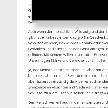
Einzelne sollte sich an diesem schicksalhaften P
Gelegenheit nutzt, kann mit der Unterstützung 
erreichen. Die Unglücklichen aber, denen es an
werden sich nur noch an die Brust schlagen und 
Auch wenn der menschliche Wille aufgrund der 
gibt, ist er unbestreitbar das größte Geschenk
Schöpfer wenden, ihm wurden Verantwortlichkei
Gedanken kontrollieren, seinen Geist anregen u
erfinden. Mit Seinem Willen unterstützt Er unser
Unvermögen Stärke und bereichert uns mit Sei
Ja, der Mensch an sich ist machtlos; aber mit de
begrenzt; aber er ist außerordentlich reich dank 
aber äußerst verständig dank der erleuchtenden
grenzenlosen Absichten und Gedanken ist er ein 
Schlüssel zu allem Guten in seiner Seele trägt – 
Der Mensch verliert auch in den einsamsten und