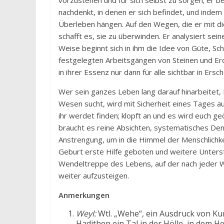
vorzustehen und für sich selbst zu sorgen; er b
nachdenkt, in denen er sich befindet, und indem
Überleben hängen. Auf den Wegen, die er mit di
schafft es, sie zu überwinden. Er analysiert sei
Weise beginnt sich in ihm die Idee von Güte, Sc
festgelegten Arbeitsgängen von Steinen und Er
in ihrer Essenz nur dann für alle sichtbar in E
Wer sein ganzes Leben lang darauf hinarbeitet, 
Wesen sucht, wird mit Sicherheit eines Tages au
ihr werdet finden; klopft an und es wird euch geö
braucht es reine Absichten, systematisches Den
Anstrengung, um in die Himmel der Menschlichk
Geburt erste Hilfe geboten und weitere Unterst
Wendeltreppe des Lebens, auf der nach jeder 
weiter aufzusteigen.
Anmerkungen
Weyl:
Wtl. „Wehe“, ein Ausdruck von K
Hadithen ein Tal in der Hölle, in dem H