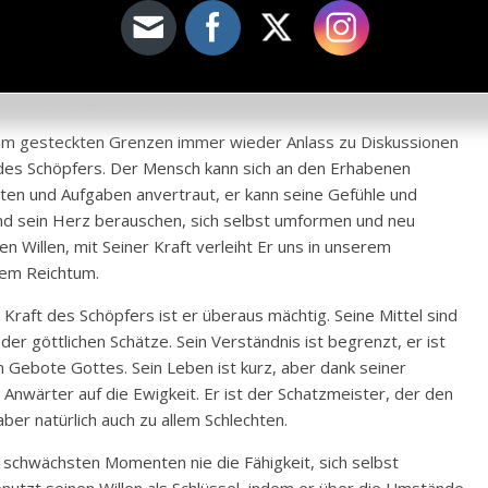
unkt gut überlegen, welche Richtung er einschlägt. Wer diese
des endlosen Willens Gottes aufsteigen und das Unerreichbare
 eigenen Bemühungen und der Unterstützung Gottes fehlt,
ihr bitteres Ende beweinen.
ihm gesteckten Grenzen immer wieder Anlass zu Diskussionen
 des Schöpfers. Der Mensch kann sich an den Erhabenen
ten und Aufgaben anvertraut, er kann seine Gefühle und
nd sein Herz berauschen, sich selbst umformen und neu
en Willen, mit Seiner Kraft verleiht Er uns in unserem
nem Reichtum.
r Kraft des Schöpfers ist er überaus mächtig. Seine Mittel sind
der göttlichen Schätze. Sein Verständnis ist begrenzt, er ist
 Gebote Gottes. Sein Leben ist kurz, aber dank seiner
Anwärter auf die Ewigkeit. Er ist der Schatzmeister, der den
aber natürlich auch zu allem Schlechten.
 schwächsten Momenten nie die Fähigkeit, sich selbst