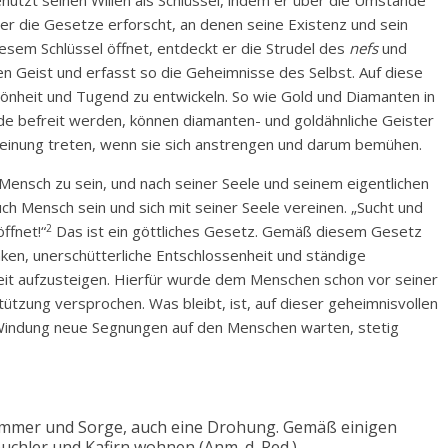
enutzt seinen Willen als Schlüssel, indem er über die Umstände
 er die Gesetze erforscht, an denen seine Existenz und sein
esem Schlüssel öffnet, entdeckt er die Strudel des
nefs
und
nen Geist und erfasst so die Geheimnisse des Selbst. Auf diese
hönheit und Tugend zu entwickeln. So wie Gold und Diamanten in
de befreit werden, können diamanten- und goldähnliche Geister
rscheinung treten, wenn sie sich anstrengen und darum bemühen.
Mensch zu sein, und nach seiner Seele und seinem eigentlichen
ch Mensch sein und sich mit seiner Seele vereinen. „Sucht und
2
ffnet!“
Das ist ein göttliches Gesetz. Gemäß diesem Gesetz
ken, unerschütterliche Entschlossenheit und ständige
eit aufzusteigen. Hierfür wurde dem Menschen schon vor seiner
ützung versprochen. Was bleibt, ist, auf dieser geheimnisvollen
Windung neue Segnungen auf den Menschen warten, stetig
ummer und Sorge, auch eine Drohung. Gemäß einigen
euchler und Kafirn wohnen (Anm. d. Red.).