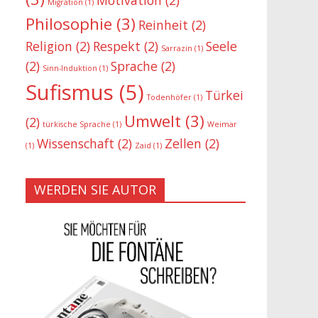
Migration
(1)
Philosophie
(3)
Reinheit
(2)
Religion
(2)
Respekt
(2)
Seele
Sarrazin
(1)
(2)
Sprache
(2)
Sinn-Induktion
(1)
Sufismus
(5)
Türkei
Todenhöfer
(1)
Umwelt
(3)
(2)
türkische Sprache
(1)
Weimar
Wissenschaft
(2)
Zellen
(2)
(1)
Zaid
(1)
WERDEN SIE AUTOR