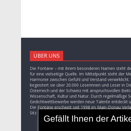
ÜBER UNS
Die Fontäne – mit ihrem besonderen Namen steht die
für eine vielseitige Quelle. Im Mittelpunkt steht der M
Harmonie zwischen Gefühl und Verstand verwirklicht. V
begeistert sie über 20.000 Leserinnen und Leser in D
Österreich und der Schweiz mit anspruchsvollen Beit
Wissenschaft, Kultur und Natur. Durch regelmäßige S
Gedichtwettbewerbe werden neue Talente entdeckt u
Die Fontäne erscheint seit 1998 im Main-Donau Ver
Sitz in Frankfurt am Main.
Gefällt Ihnen der Art