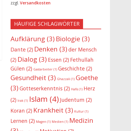
zzgl.
Versandkosten
HÄUFIGE SCHLAGWÖRTER
Aufklärung
(3)
Biologie
(3)
Denken
(3)
Dante
(2)
der Mensch
Dialog
(3)
(2)
Essen
(2)
Fethullah
Gülen
(2)
Geschichte
(2)
Gastarbeiter
(1)
Gesundheit
(3)
Goethe
Ghazzali
(1)
(3)
Gotteserkenntnis
(2)
Herz
Hafis
(1)
Islam
(4)
(2)
Judentum
(2)
Irak
(1)
Krankheit
(3)
Koran
(2)
Kultur
(1)
Medizin
Lernen
(2)
Magen
(1)
Medien
(1)
(3)
Motivation
(2)