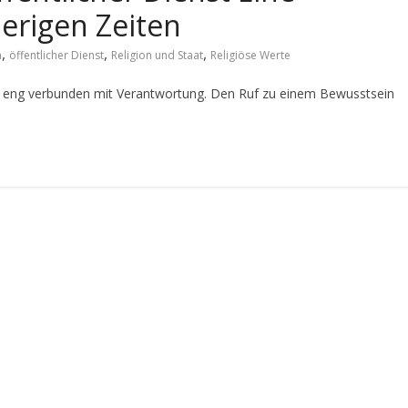
ierigen Zeiten
,
,
,
n
öffentlicher Dienst
Religion und Staat
Religiöse Werte
t eng verbunden mit Verantwortung. Den Ruf zu einem Bewusstsein