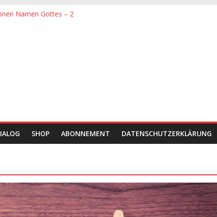
önen Namen Gottes – 2
denen größte Sorgfalt entgegengebracht werden muss
önen Namen Gottes
chaft und Hingabe zu Erkenntnis und Forschung
einer Zeit sein
IALOG
SHOP
ABONNEMENT
DATENSCHUTZERKLÄRUNG