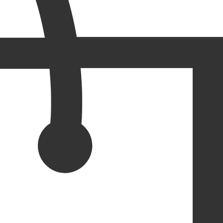
März 2022
(6)
Dezember 2021
(5)
Oktober 2021
(1)
September 2021
(6)
Mai 2021
(4)
Juli 2020
(1)
April 2020
(1)
Dezember 2019
(5)
Oktober 2019
(1)
September 2019
(1)
August 2019
(13)
Februar 2019
(1)
Dezember 2018
(6)
Mai 2018
(3)