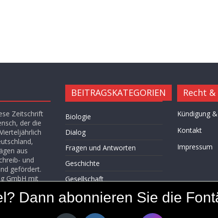
BEITRAGSKATEGORIEN
Recht &
se Zeitschrift
Kündigung &
Biologie
ensch, der die
Kontakt
ierteljährlich
Dialog
eutschland,
Impressum
Fragen und Antworten
rägen aus
chreib- und
Geschichte
nd gefördert.
lag GmbH mit
Gesellschaft
ikel? Dann abonnieren Sie die Fon
Hügel des Herzens
Kultur