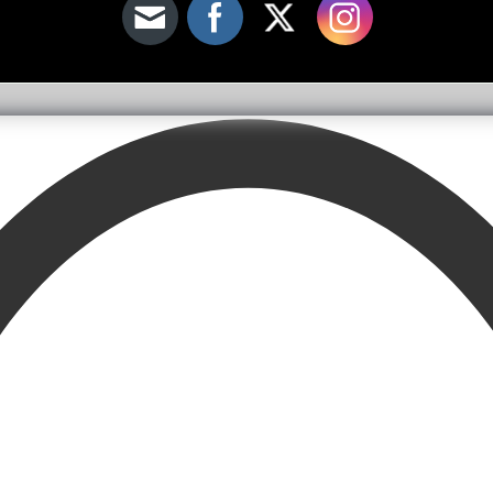
Kunst
en.
n
Linemarketing
.
Leitartikel von Fethullah Gülen
Literatur
Lyrik
Medien
Medizin
Momente der Besinnung
Philosophie
Podcast
Religon
Rezension
Sprache
Sufismus
Umwelt