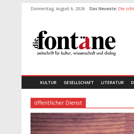
Zum
Donnerstag, August 6, 2026
Das Neueste:
Die sch
Inhalt
Werte, 
springen
Die sch
Die
Leidens
„Kind“ s
Fontäne
zeitschrift
für
kultur,
wissenschaft
KULTUR
GESELLSCHAFT
LITERATUR
D
und
dialog
öffentlicher Dienst