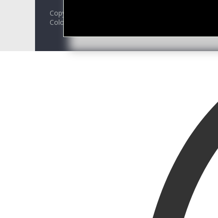
Copyright © 2026
Die Fontäne
. Alle Rechte vorbehalt
ColorMag by
Linemarketing GmbH
. Bereitgestellt vo