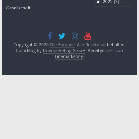
Juni 2025
(3)
Gesellschaft
April 2025
(3)
Hügel des Herzens
November
Kultur
2024
(3)
Kunst
September
2024
(3)
Copyright © 2026
Die Fontäne
. Alle Rechte vorbehalten.
Leitartikel von
ColorMag by
Linemarketing GmbH
. Bereitgestellt von
Fethullah Gülen
Juni 2024
(3)
Linemarketing
.
Literatur
Mai 2024
(1)
Lyrik
April 2024
(2)
Medien
Januar 2024
(3)
Medizin
November
2023
(1)
Momente der
Besinnung
Oktober 2023
(2)
Philosophie
August 2023
(3)
Podcast
Mai 2023
(3)