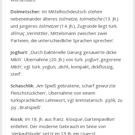
Dolmetscher:
Im Mittelhochdeutsch stehen
nebeneinander älteres
tolmetze
,
tolmetsche
(13. Jh.)
und jüngeres
tolmetzer
(14. Jh.). Zugrunde liegt türk.
dilmaç
‚Vermittler, Mittelsmann zwischen zwei
Parteien, die unterschiedliche Sprachen sprechen’.
Joghurt:
‚Durch bakterielle Gärung gesäuerte dicke
Milch’. Übernahme (20. Jh.) von türk.
yoğurt
‚gegorene
Milch’; vgl. türk.
yoğun
‚ ‚dicht, kompakt, dickflüssig,
steif’.
Schaschlik:
‚Am Spieß gebratene, scharf gewürzte
Fleischstückchen’, Übernahme von einem
turksprachlichen Lehnwort, vgl. krimtatarisch
şişlik
, zu
şiş
‚Bratspieß’.
Kiosk:
Im 18. Jh. aus franz.
kiosque
‚Gartenpavillon’
entlehnt. Der moderne Gebrauch im Sinne von
‚Verkaufsbude’ setzt im 19 Jh. ein (zuerst