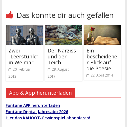
Das könnte dir auch gefallen
Zwei
Der Narziss
Ein
„Leerstühle“
und der
bescheidene
in Weimar
Teich
r Blick auf
die Poesie
20. Februar
29. August
22. April 2014
2013
2017
Abo & App herunterladen
Fontäne APP herunterladen
Fontäne Digital Jahresabo 2026
Hier das KAHOOT-Gewinnspiel abonnieren!