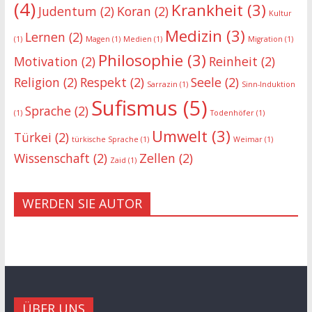
(4)
Krankheit
(3)
Judentum
(2)
Koran
(2)
Kultur
Medizin
(3)
Lernen
(2)
(1)
Magen
(1)
Medien
(1)
Migration
(1)
Philosophie
(3)
Motivation
(2)
Reinheit
(2)
Religion
(2)
Respekt
(2)
Seele
(2)
Sarrazin
(1)
Sinn-Induktion
Sufismus
(5)
Sprache
(2)
(1)
Todenhöfer
(1)
Umwelt
(3)
Türkei
(2)
türkische Sprache
(1)
Weimar
(1)
Wissenschaft
(2)
Zellen
(2)
Zaid
(1)
WERDEN SIE AUTOR
ÜBER UNS