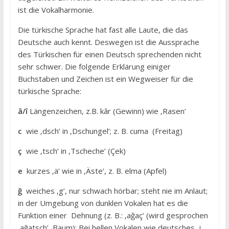
ist die Vokalharmonie.
Die türkische Sprache hat fast alle Laute, die das
Deutsche auch kennt. Deswegen ist die Aussprache
des Türkischen für einen Deutsch sprechenden nicht
sehr schwer. Die folgende Erklärung einiger
Buchstaben und Zeichen ist ein Wegweiser für die
türkische Sprache:
â/î
Längenzeichen, z.B. kâr (Gewinn) wie ‚Rasen’
c
wie ‚dsch’ in ‚Dschungel’; z. B. cuma (Freitag)
ç
wie ‚tsch’ in ‚Tscheche’ (Çek)
e
kurzes ‚ä’ wie in ‚Äste’, z. B. elma (Apfel)
ğ
weiches ‚g’, nur schwach hörbar; steht nie im Anlaut;
in der Umgebung von dunklen Vokalen hat es die
Funktion einer Dehnung (z. B.: ‚ağaç’ (wird gesprochen
‚ağatsch’, Baum); Bei hellen Vokalen wie deutsches j