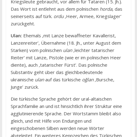
Kriegsleute gebraucht, vor allem für Tataren (15. Jh.).
Das Wort ist entlehnt aus dem polnischen
horda
, das
seinerseits auf türk.
ordu
,Heer, Armee, Kriegslager’
zurückgeht.
Ulan:
Ehemals ‚mit Lanze bewaffneter Kavallerist,
Lanzenreiter’, Übernahme (18. Jh., unter August dem
Starken) vom polnischen
ulan
‚leichter tatarischer
Reiter’ mit Lanze, Pistole (wie er im polnischen Heer
diente), auch ‚tatarischer Fürst’. Das polnische
Substantiv geht über das gleichbedeutende
ukrainische
ulan
auf das türkische
oğlan
‚Bursche,
Junge’ zurück.
Die türkische Sprache gehört der ural-altaischen
Sprachfamilie an und ist hinsichtlich ihrer Struktur eine
agglutinierende Sprache. Der Wortstamm bleibt also
gleich, und mit Hilfe von Endungen und
eingeschobenen Silben werden neue Wörter
abgeleitet. Ein weiteres Kennzeichen des Türkischen