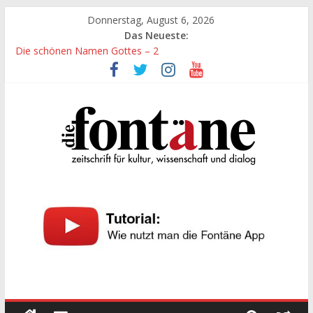
Zum
Donnerstag, August 6, 2026
Inhalt
Das Neueste:
springen
Die schönen Namen Gottes – 2
Werte, denen größte Sorgfalt entgegengebracht werden muss
Die schönen Namen Gottes
Leidenschaft und Hingabe zu Erkenntnis und Forschung
„Kind“ seiner Zeit sein
Die
Fontäne
zeitschrift
für
kultur,