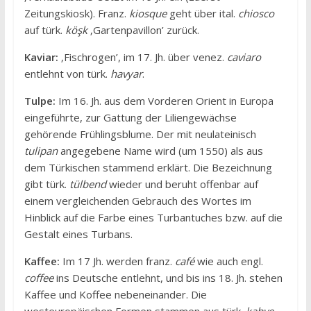
Zeitungskiosk). Franz.
kiosque
geht über ital.
chiosco
auf türk.
köşk
‚Gartenpavillon’ zurück.
Kaviar:
‚Fischrogen’, im 17. Jh. über venez.
caviaro
entlehnt von türk.
havyar
.
Tulpe:
Im 16. Jh. aus dem Vorderen Orient in Europa
eingeführte, zur Gattung der Liliengewächse
gehörende Frühlingsblume. Der mit neulateinisch
tulipan
angegebene Name wird (um 1550) als aus
dem Türkischen stammend erklärt. Die Bezeichnung
gibt türk.
tülbend
wieder und beruht offenbar auf
einem vergleichenden Gebrauch des Wortes im
Hinblick auf die Farbe eines Turbantuches bzw. auf die
Gestalt eines Turbans.
Kaffee:
Im 17 Jh. werden franz.
café
wie auch engl.
coffee
ins Deutsche entlehnt, und bis ins 18. Jh. stehen
Kaffee und Koffee nebeneinander. Die