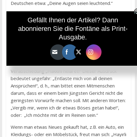
Deutschen etwa: „Deine Augen seien leuchtend.“
Einen Besucher heißt man mit den Worten „Hoş
Gefällt Ihnen der Artikel? Dann
geldin!“ (wörtlich: Du kommst gelegen) willkommen,
abonnieren Sie die Fontäne als Print-
worauf dieser erwidert: „Hoş bulduk!“ (wörtlich: Wir
Ausgabe.
haben einen angenehmen Empfang vorgefunden).
Wenn man mit jemandem ein Geschäft gemacht, ihm
geholfen oder etwas angeboten hat, und sei es nur
eine Kleinigkeit, sagt man bei der Trennung oder
Verabschiedung „Hakkını helal et!“ Dieser Ausdruck
bedeutet ungefähr: „Entlaste mich von all deinen
Ansprüchen!“, d. h., man bittet einen Mitmenschen
darum, dass er einem beim Jüngsten Gericht nicht die
geringsten Vorwürfe machen soll. Mit anderen Worten:
„Vergib mir, wenn ich dir etwas Böses getan habe!“,
oder: „Ich möchte mit dir im Reinen sein.“
Wenn man etwas Neues gekauft hat, z.B. ein Auto, ein
Kleidungs- oder ein Möbelstück, freut man sich: „Hayırlı