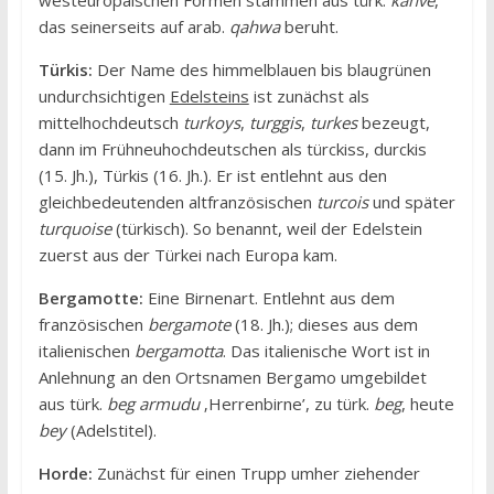
westeuropäischen Formen stammen aus türk.
kahve
,
das seinerseits auf arab.
qahwa
beruht.
Türkis:
Der Name des himmelblauen bis blaugrünen
undurchsichtigen
Edelsteins
ist zunächst als
mittelhochdeutsch
turkoys
,
turggis
,
turkes
bezeugt,
dann im Frühneuhochdeutschen als türckiss, durckis
(15. Jh.), Türkis (16. Jh.). Er ist entlehnt aus den
gleichbedeutenden altfranzösischen
turcois
und später
turquoise
(türkisch). So benannt, weil der Edelstein
zuerst aus der Türkei nach Europa kam.
Bergamotte:
Eine Birnenart. Entlehnt aus dem
französischen
bergamote
(18. Jh.); dieses aus dem
italienischen
bergamotta
. Das italienische Wort ist in
Anlehnung an den Ortsnamen Bergamo umgebildet
aus türk.
beg armudu
‚Herrenbirne’, zu türk.
beg
, heute
bey
(Adelstitel).
Horde:
Zunächst für einen Trupp umher ziehender