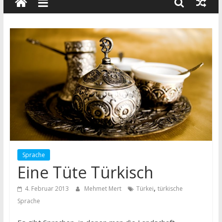
wissenschaft
und
dialog
Sprache
Eine Tüte Türkisch
,
4. Februar 2013
Mehmet Mert
Türkei
türkische
Sprache