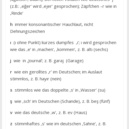
(z.B.: ‚eğer’ wird ‚ejer’ gesprochen); Zäpfchen –r wie in
‚Rinde’
h
immer konsonantischer Hauchlaut, nicht
Dehnungszeichen
ı
(ı ohne Punkt) kurzes dumpfes ‚ı’; ı wird gesprochen
wie das ‚e’ in ‚machen’, ‚kommen’, z. B. altı (sechs)
j
wie in ‚Journal’; z. B. garaj (Garage)
r
wie ein gerolltes ‚r’ im Deutschen; im Auslaut
stimmlos, z. B. hayır (nein)
s
stimmlos wie das doppelte ‚s’ in ‚Wasser’ (su)
ş
wie ‚sch’ im Deutschen (Schande), z. B. beş (fünf)
v
wie das deutsche ‚w’, z. B. ev (Haus)
z
stimmhaftes ‚s’ wie im deutschen ‚Sahne’, z. B.