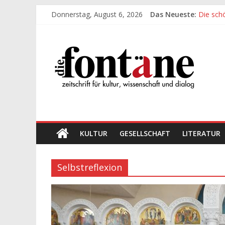
Zum
Donnerstag, August 6, 2026
Das Neueste:
Die sch
Inhalt
Werte, 
springen
Die
Die sch
Leidens
„Kind“ s
Fontäne
zeitschrift
für
kultur,
wissenschaft
KULTUR
GESELLSCHAFT
LITERATUR
und
dialog
Selbstreflexion