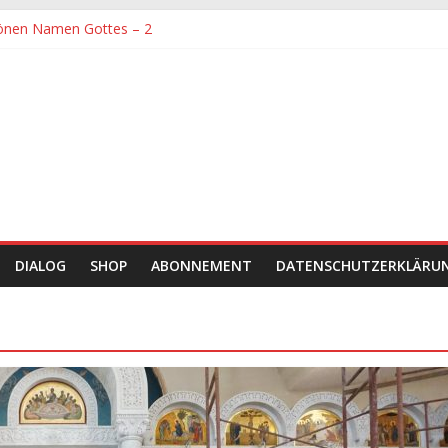
önen Namen Gottes – 2
denen größte Sorgfalt entgegengebracht werden muss
önen Namen Gottes
chaft und Hingabe zu Erkenntnis und Forschung
einer Zeit sein
DIALOG
SHOP
ABONNEMENT
DATENSCHUTZERKLÄRU