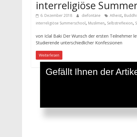
interreligiöse Summe
,
6. Dezember 2018
diefontäne
Atheist
Buddhi
,
,
,
interreligiöse Summerschool
Muslimen
Selbstreflexion
von Iclal Baki Der Wunsch der ersten Teilnehmer let
Studierende unterschiedlicher Konfessionen
Weiterlesen
Gefällt Ihnen der Art