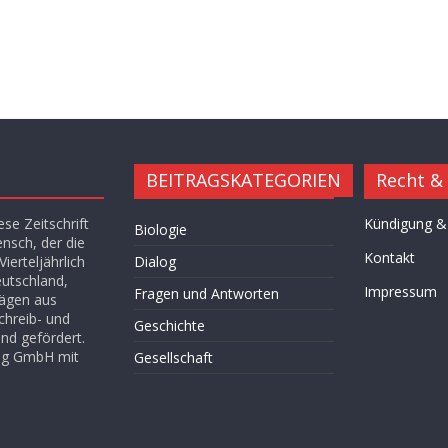
BEITRAGSKATEGORIEN
Recht &
se Zeitschrift
Kündigung &
Biologie
ensch, der die
Kontakt
ierteljährlich
Dialog
eutschland,
Impressum
Fragen und Antworten
rägen aus
chreib- und
Geschichte
nd gefördert.
lag GmbH mit
Gesellschaft
Hügel des Herzens
Kultur