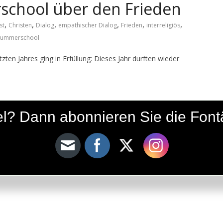
rschool über den Frieden
,
,
,
,
,
,
st
Christen
Dialog
empathischer Dialog
Frieden
interreligiös
Summerschool
zten Jahres ging in Erfüllung: Dieses Jahr durften wieder
ikel? Dann abonnieren Sie die Fon