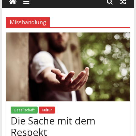
wissenschaft
und
dialog
Misshandlung
Gesellschaft
Kultur
Die Sache mit dem
Respekt