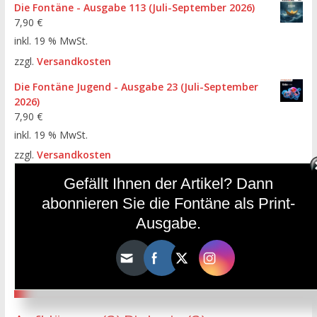
Die Fontäne - Ausgabe 113 (Juli-September 2026)
7,90
€
inkl. 19 % MwSt.
zzgl.
Versandkosten
Die Fontäne Jugend - Ausgabe 23 (Juli-September
2026)
7,90
€
inkl. 19 % MwSt.
zzgl.
Versandkosten
Die Fontäne - Ausgabe 112 (April-Juni 2026)
Gefällt Ihnen der Artikel? Dann
7,90
€
abonnieren Sie die Fontäne als Print-
inkl. 19 % MwSt.
Ausgabe.
zzgl.
Versandkosten
HÄUFIGE SCHLAGWÖRTER