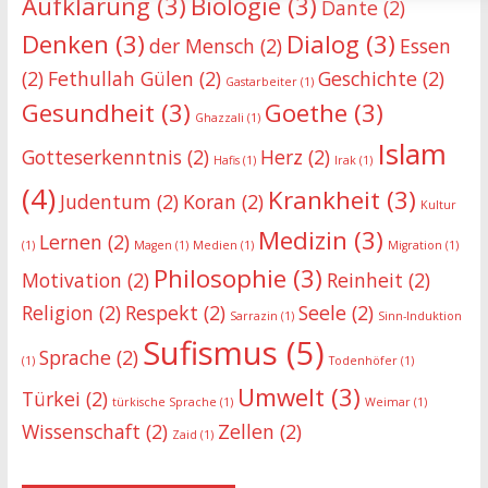
Aufklärung
(3)
Biologie
(3)
Dante
(2)
Denken
(3)
Dialog
(3)
der Mensch
(2)
Essen
(2)
Fethullah Gülen
(2)
Geschichte
(2)
Gastarbeiter
(1)
Gesundheit
(3)
Goethe
(3)
Ghazzali
(1)
Islam
Gotteserkenntnis
(2)
Herz
(2)
Hafis
(1)
Irak
(1)
(4)
Krankheit
(3)
Judentum
(2)
Koran
(2)
Kultur
Medizin
(3)
Lernen
(2)
(1)
Magen
(1)
Medien
(1)
Migration
(1)
Philosophie
(3)
Motivation
(2)
Reinheit
(2)
Religion
(2)
Respekt
(2)
Seele
(2)
Sarrazin
(1)
Sinn-Induktion
Sufismus
(5)
Sprache
(2)
(1)
Todenhöfer
(1)
Umwelt
(3)
Türkei
(2)
türkische Sprache
(1)
Weimar
(1)
Wissenschaft
(2)
Zellen
(2)
Zaid
(1)