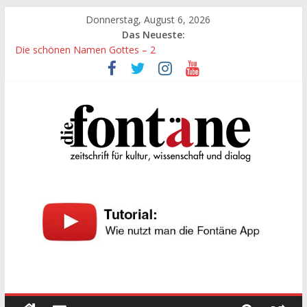
Zum
Donnerstag, August 6, 2026
Inhalt
Das Neueste:
springen
Die schönen Namen Gottes – 2
Werte, denen größte Sorgfalt entgegengebracht werden muss
Die schönen Namen Gottes
Leidenschaft und Hingabe zu Erkenntnis und Forschung
„Kind“ seiner Zeit sein
Die
Fontäne
zeitschrift
für
kultur,