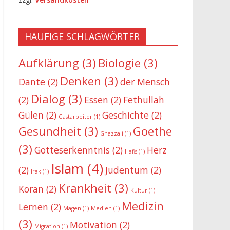
HÄUFIGE SCHLAGWÖRTER
Aufklärung
(3)
Biologie
(3)
Denken
(3)
Dante
(2)
der Mensch
Dialog
(3)
(2)
Essen
(2)
Fethullah
Gülen
(2)
Geschichte
(2)
Gastarbeiter
(1)
Gesundheit
(3)
Goethe
Ghazzali
(1)
(3)
Gotteserkenntnis
(2)
Herz
Hafis
(1)
Islam
(4)
(2)
Judentum
(2)
Irak
(1)
Krankheit
(3)
Koran
(2)
Kultur
(1)
Medizin
Lernen
(2)
Magen
(1)
Medien
(1)
(3)
Motivation
(2)
Migration
(1)