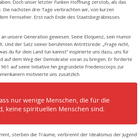
haben. Doch unser letzter Funken Hoffnung zerstob, als das
e. Die nächsten drei Tage verbrachten wir, von kurzen
em Fernseher. Erst nach Ende des Staatsbegräbnisses
n an unsere Generation gewesen. Seine Eloquenz, sein Humor
lt. Und der Satz seiner berühmten Antrittsrede: „Frage nicht,
as du für dein Land tun kannst“ inspirierte uns dazu, uns für
d auf dem Weg der Demokratie voran zu bringen. Er forderte
1961 auf seine Initiative hin gegründete Friedenscorps zur
erikanern motivierte uns zusätzlich.
ass nur wenige Menschen, die für die
, keine spirituellen Menschen sind.
mmt, sterben die Träume, verbrennt der Idealismus der Jugend