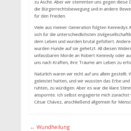
zu Asche. Aber wir stemmten uns gegen diese Des
die Bürgerrechtsbewegung und in andere Bewegu
für den Frieden.
Viele aus meiner Generation folgten Kennedys A
sich für die unterschiedlichsten zivilgesellschaf
dem Leben und wurden brutal gefoltert. Ander
wurden Hunde auf sie gehetzt. All diesen Widern
unfassbaren Morde an Robert Kennedy oder auch
uns nach Kräften, ihre Träume am Leben zu erha
Natürlich waren wir nicht auf uns allein gestellt
geleistet hatten, und wir wussten das Erbe und 
ruhten, zu würdigen. Aber es war die klare Sti
anspornte. Ich selbst engagierte mich zunächst
César Chávez, anschließend allgemein für Mens
←
Wundheilung