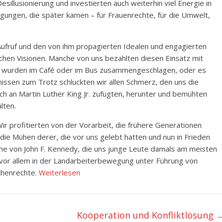
illusionierung und investierten auch weiterhin viel Energie in
ngen, die später kamen – für Frauenrechte, für die Umwelt,
ufruf und den von ihm propagierten Idealen und engagierten
tlichen Visionen. Manche von uns bezahlten diesen Einsatz mit
e wurden im Café oder im Bus zusammengeschlagen, oder es
issen zum Trotz schluckten wir allen Schmerz, den uns die
 an Martin Luther King Jr. zufügten, herunter und bemühten
lten.
. Wir profitierten von der Vorarbeit, die frühere Generationen
die Mühen derer, die vor uns gelebt hatten und nun in Frieden
mme von John F. Kennedy, die uns junge Leute damals am meisten
 vor allem in der Landarbeiterbewegung unter Führung von
chenrechte.
Weiterlesen
Kooperation und Konfliktlösung