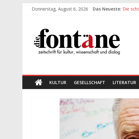
Zum
Donnerstag, August 6, 2026
Das Neueste:
Die sch
Inhalt
Werte, 
springen
Die
Die sch
Leidens
„Kind“ s
Fontäne
zeitschrift
für
kultur,
wissenschaft
KULTUR
GESELLSCHAFT
LITERATUR
und
dialog