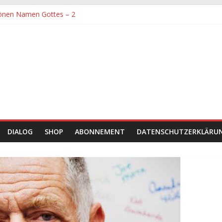
önen Namen Gottes – 2
denen größte Sorgfalt entgegengebracht werden muss
önen Namen Gottes
chaft und Hingabe zu Erkenntnis und Forschung
einer Zeit sein
DIALOG
SHOP
ABONNEMENT
DATENSCHUTZERKLÄRU