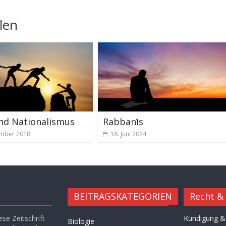
len
nd Nationalismus
Rabbanīs
ember 2018
18. Juni 2024
BEITRAGSKATEGORIEN
Recht &
se Zeitschrift
Kündigung &
Biologie