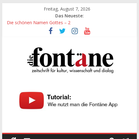
Zum
Freitag, August 7, 2026
Inhalt
Das Neueste:
springen
Die schönen Namen Gottes – 2
Werte, denen größte Sorgfalt entgegengebracht werden muss
Die schönen Namen Gottes
Leidenschaft und Hingabe zu Erkenntnis und Forschung
„Kind“ seiner Zeit sein
Die
Fontäne
zeitschrift
für
kultur,