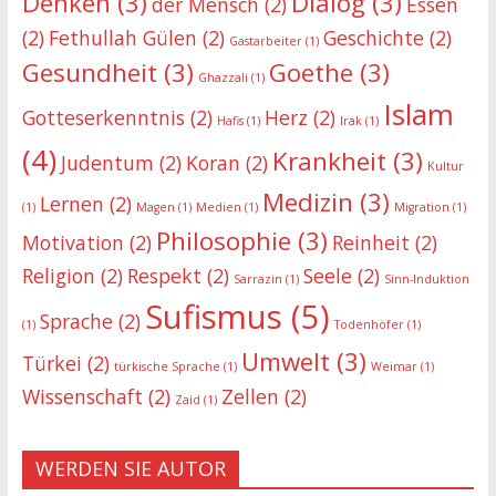
Denken
(3)
Dialog
(3)
der Mensch
(2)
Essen
(2)
Fethullah Gülen
(2)
Geschichte
(2)
Gastarbeiter
(1)
Gesundheit
(3)
Goethe
(3)
Ghazzali
(1)
Islam
Gotteserkenntnis
(2)
Herz
(2)
Hafis
(1)
Irak
(1)
(4)
Krankheit
(3)
Judentum
(2)
Koran
(2)
Kultur
Medizin
(3)
Lernen
(2)
(1)
Magen
(1)
Medien
(1)
Migration
(1)
Philosophie
(3)
Motivation
(2)
Reinheit
(2)
Religion
(2)
Respekt
(2)
Seele
(2)
Sarrazin
(1)
Sinn-Induktion
Sufismus
(5)
Sprache
(2)
(1)
Todenhöfer
(1)
Umwelt
(3)
Türkei
(2)
türkische Sprache
(1)
Weimar
(1)
Wissenschaft
(2)
Zellen
(2)
Zaid
(1)
WERDEN SIE AUTOR