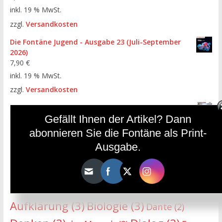
inkl. 19 % MwSt.
zzgl.
Versandkosten
Die Fontäne Jugend - Ausgabe 23 (Juli-September
2026)
7,90
€
inkl. 19 % MwSt.
zzgl.
Versandkosten
Die Fontäne - Ausgabe 112 (April-Juni 2026)
Gefällt Ihnen der Artikel? Dann
7,90
€
inkl. 19 % MwSt.
abonnieren Sie die Fontäne als Print-
zzgl.
Versandkosten
Ausgabe.
HÄUFIGE SCHLAGWÖRTER
Aufklärung
(3)
Biologie
(3)
Dante
(2)