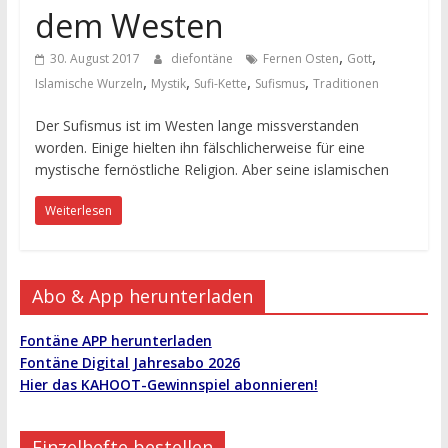
dem Westen
,
,
30. August 2017
diefontäne
Fernen Osten
Gott
,
,
,
,
Islamische Wurzeln
Mystik
Sufi-Kette
Sufismus
Traditionen
Der Sufismus ist im Westen lange missverstanden
worden. Einige hielten ihn fälschlicherweise für eine
mystische fernöstliche Religion. Aber seine islamischen
Weiterlesen
Abo & App herunterladen
Fontäne APP herunterladen
Fontäne Digital Jahresabo 2026
Hier das KAHOOT-Gewinnspiel abonnieren!
Einzelhefte bestellen