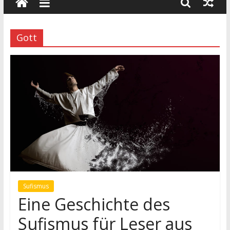
wissenschaft
und
dialog
Gott
Sufismus
Eine Geschichte des
Sufismus für Leser aus