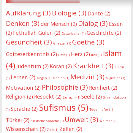
Aufklärung
(3)
Biologie
(3)
Dante
(2)
Denken
(3)
Dialog
(3)
der Mensch
(2)
Essen
(2)
Fethullah Gülen
(2)
Geschichte
(2)
Gastarbeiter
(1)
Gesundheit
(3)
Goethe
(3)
Ghazzali
(1)
Islam
Gotteserkenntnis
(2)
Herz
(2)
Hafis
(1)
Irak
(1)
(4)
Krankheit
(3)
Judentum
(2)
Koran
(2)
Kultur
Medizin
(3)
Lernen
(2)
(1)
Magen
(1)
Medien
(1)
Migration
(1)
Philosophie
(3)
Motivation
(2)
Reinheit
(2)
Religion
(2)
Respekt
(2)
Seele
(2)
Sarrazin
(1)
Sinn-Induktion
Sufismus
(5)
Sprache
(2)
(1)
Todenhöfer
(1)
Umwelt
(3)
Türkei
(2)
türkische Sprache
(1)
Weimar
(1)
Wissenschaft
(2)
Zellen
(2)
Zaid
(1)