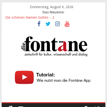
Zum
Donnerstag, August 6, 2026
Inhalt
Das Neueste:
springen
Die schönen Namen Gottes – 2
Werte, denen größte Sorgfalt entgegengebracht werden muss
Die schönen Namen Gottes
Leidenschaft und Hingabe zu Erkenntnis und Forschung
„Kind“ seiner Zeit sein
Die
Fontäne
zeitschrift
für
kultur,