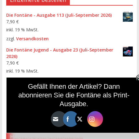
Die Fontäne - Ausgabe 113 (Juli-September 2026)
7,90
€
inkl. 19 % MwSt.
zzgl.
Versandkosten
Die Fontäne Jugend - Ausgabe 23 (Juli-September
2026)
7,90
€
inkl. 19 % MwSt.
zzgl.
Versandkosten
Gefällt Ihnen der Artikel? Dann
Die Fontäne - Ausgabe 112 (April-Juni 2026)
abonnieren Sie die Fontäne als Print-
7,90
€
Ausgabe.
inkl. 19 % MwSt.
zzgl.
Versandkosten
HÄUFIGE SCHLAGWÖRTER