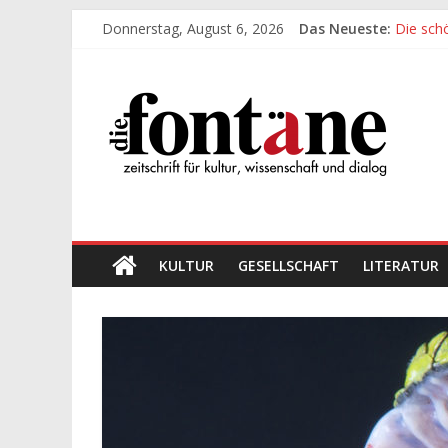
Zum
Donnerstag, August 6, 2026
Das Neueste:
Die sch
Inhalt
Werte, 
springen
Die
Die sch
Leidens
„Kind“ s
Fontäne
zeitschrift
für
kultur,
wissenschaft
KULTUR
GESELLSCHAFT
LITERATUR
und
dialog