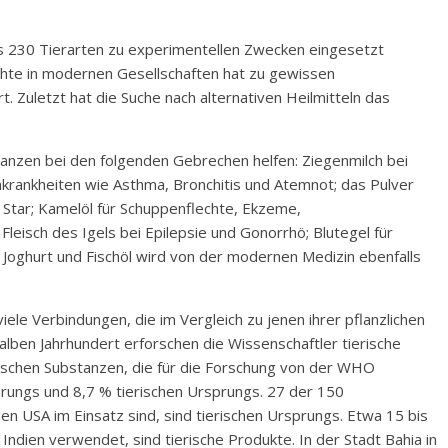
ls 230 Tierarten zu experimentellen Zwecken eingesetzt
chte in modernen Gesellschaften hat zu gewissen
. Zuletzt hat die Suche nach alternativen Heilmitteln das
nzen bei den folgenden Gebrechen helfen: Ziegenmilch bei
krankheiten wie Asthma, Bronchitis und Atemnot; das Pulver
 Star; Kamelöl für Schuppenflechte, Ekzeme,
eisch des Igels bei Epilepsie und Gonorrhö; Blutegel für
Joghurt und Fischöl wird von der modernen Medizin ebenfalls
ele Verbindungen, die im Vergleich zu jenen ihrer pflanzlichen
lben Jahrhundert erforschen die Wissenschaftler tierische
ischen Substanzen, die für die Forschung von der WHO
rungs und 8,7 % tierischen Ursprungs. 27 der 150
en USA im Einsatz sind, sind tierischen Ursprungs. Etwa 15 bis
 Indien verwendet, sind tierische Produkte. In der Stadt Bahia in