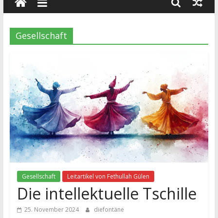
wissenschaft
und
dialog
Gesellschaft
Gesellschaft
Leitartikel von Fethullah Gülen
Die intellektuelle Tschille
25. November 2024
diefontäne