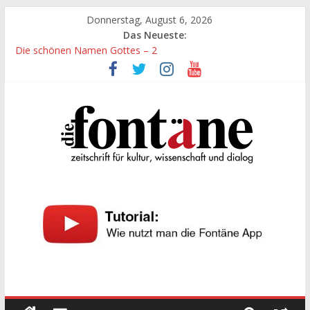
Zum
Donnerstag, August 6, 2026
Inhalt
Das Neueste:
springen
Die schönen Namen Gottes – 2
Werte, denen größte Sorgfalt entgegengebracht werden muss
Die schönen Namen Gottes
Leidenschaft und Hingabe zu Erkenntnis und Forschung
„Kind“ seiner Zeit sein
Die
Fontäne
zeitschrift
für
kultur,