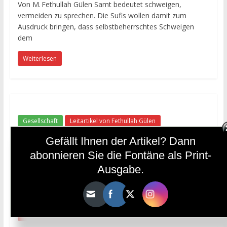
Von M. Fethullah Gülen Samt bedeutet schweigen,
vermeiden zu sprechen. Die Sufis wollen damit zum
Ausdruck bringen, dass selbstbeherrschtes Schweigen
dem
Weiterlesen
Gesellschaft
Leitartikel von Fethullah Gülen
Rabbanīs
Gefällt Ihnen der Artikel? Dann
18. Juni 2024
diefontäne
abonnieren Sie die Fontäne als Print-
Ausgabe.
Heutzutage spotten viele über moralische Werte, über die
innere Tiefe des Menschen, die Bedeutung des Herzens
und des spirituellen Lebens.
Weiterlesen