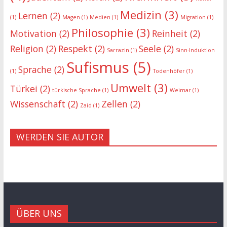
Medizin
(3)
Lernen
(2)
(1)
Magen
(1)
Medien
(1)
Migration
(1)
Philosophie
(3)
Motivation
(2)
Reinheit
(2)
Religion
(2)
Respekt
(2)
Seele
(2)
Sarrazin
(1)
Sinn-Induktion
Sufismus
(5)
Sprache
(2)
(1)
Todenhöfer
(1)
Umwelt
(3)
Türkei
(2)
türkische Sprache
(1)
Weimar
(1)
Wissenschaft
(2)
Zellen
(2)
Zaid
(1)
WERDEN SIE AUTOR
ÜBER UNS