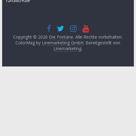
Gesellschaft
April 2025
(3)
Hügel des Herzens
November
Kultur
2024
(3)
Kunst
September
2024
(3)
Copyright © 2026
Die Fontäne
. Alle Rechte vorbehalten.
Leitartikel von
ColorMag by
Linemarketing GmbH
. Bereitgestellt von
Fethullah Gülen
Juni 2024
(3)
Linemarketing
.
Literatur
Mai 2024
(1)
Lyrik
April 2024
(2)
Medien
Januar 2024
(3)
Medizin
November
2023
(1)
Momente der
Besinnung
Oktober 2023
(2)
Philosophie
August 2023
(3)
Podcast
Mai 2023
(3)
Religon
Januar 2023
(4)