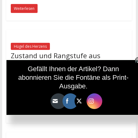
Weiterlesen
Hügel des Herzens
Zustand und Rangstufe aus
spiritueller Perspektive
Gefällt Ihnen der Artikel? Dann
4. April 2025
diefontäne
abonnieren Sie die Fontäne als Print-
M. Fethullah Gülen Hal bedeutet „spiritueller Zustand“ und
Ausgabe.
meint zugleich, dass der Mensch in seinen inneren Tiefen
von jenseitigen Winden
Weiterlesen