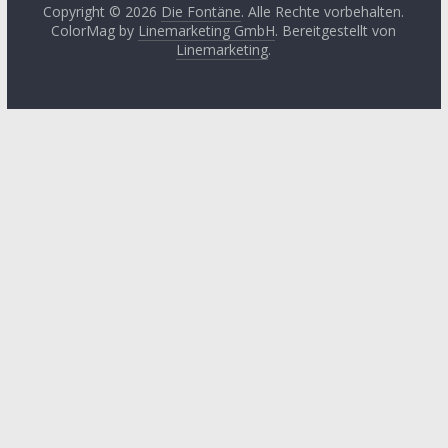
2024
(3)
Copyright © 2026
Die Fontäne
. Alle Rechte vorbehalten.
Leitartikel von
ColorMag by
Linemarketing GmbH
. Bereitgestellt von
Fethullah Gülen
Juni 2024
(3)
Linemarketing
.
Literatur
Mai 2024
(1)
Lyrik
April 2024
(2)
Medien
Januar 2024
(3)
Medizin
November
2023
(1)
Momente der
Besinnung
Oktober 2023
(2)
Philosophie
August 2023
(3)
Podcast
Mai 2023
(3)
Religon
Januar 2023
(4)
Rezension
Oktober 2022
(3)
Sprache
Juli 2022
(1)
Sufismus
Juni 2022
(2)
Umwelt
Mai 2022
(1)