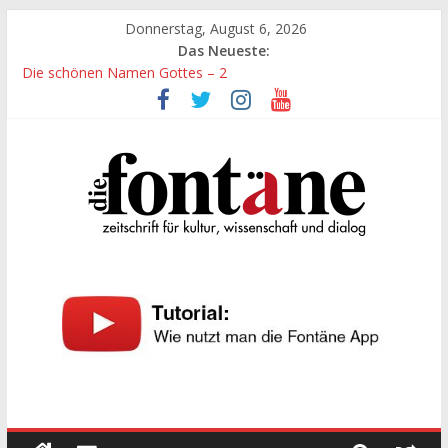
Zum
Donnerstag, August 6, 2026
Inhalt
Das Neueste:
springen
Die schönen Namen Gottes – 2
Werte, denen größte Sorgfalt entgegengebracht werden muss
Die schönen Namen Gottes
Leidenschaft und Hingabe zu Erkenntnis und Forschung
„Kind“ seiner Zeit sein
Die
Fontäne
zeitschrift
für
kultur,