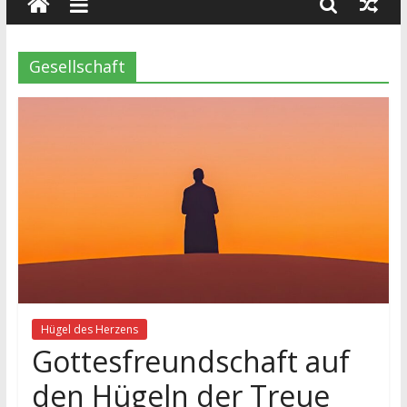
wissenschaft
und
dialog
Gesellschaft
Hügel des Herzens
Gottesfreundschaft auf
den Hügeln der Treue