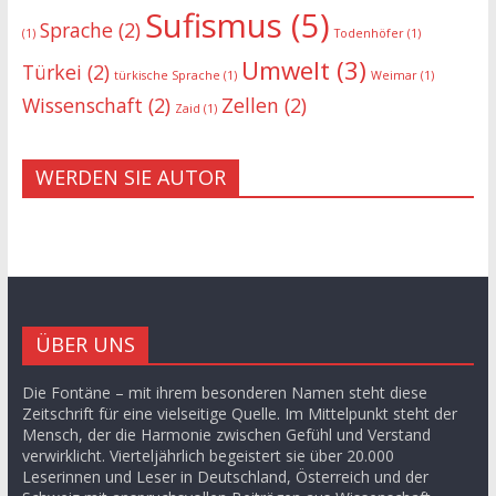
Sufismus
(5)
Sprache
(2)
(1)
Todenhöfer
(1)
Umwelt
(3)
Türkei
(2)
türkische Sprache
(1)
Weimar
(1)
Wissenschaft
(2)
Zellen
(2)
Zaid
(1)
WERDEN SIE AUTOR
ÜBER UNS
Die Fontäne – mit ihrem besonderen Namen steht diese
Zeitschrift für eine vielseitige Quelle. Im Mittelpunkt steht der
Mensch, der die Harmonie zwischen Gefühl und Verstand
verwirklicht. Vierteljährlich begeistert sie über 20.000
Leserinnen und Leser in Deutschland, Österreich und der