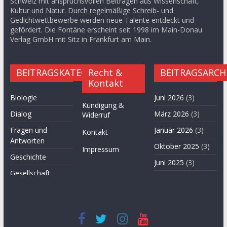
Schweiz mit anspruchsvollen Beiträgen aus Wissenschaft,
Kultur und Natur. Durch regelmäßige Schreib- und
Gedichtwettbewerbe werden neue Talente entdeckt und
gefördert. Die Fontäne erscheint seit 1998 im Main-Donau
Verlag GmbH mit Sitz in Frankfurt am Main.
BEITRAGSKATEGORIEN
Recht &
BEITRAGSARCH
Kontakt
Biologie
Juni 2026
(3)
Kündigung &
Dialog
März 2026
(3)
Widerruf
Fragen und
Januar 2026
(3)
Kontakt
Antworten
Oktober 2025
(3)
Impressum
Geschichte
Juni 2025
(3)
Gesellschaft
April 2025
(3)
Hügel des Herzens
November
Kultur
2024
(3)
Kunst
September