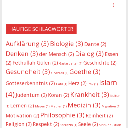
HÄUFIGE SCHLAGWÖRTER
Aufklärung
(3)
Biologie
(3)
Dante
(2)
Denken
(3)
Dialog
(3)
der Mensch
(2)
Essen
(2)
Fethullah Gülen
(2)
Geschichte
(2)
Gastarbeiter
(1)
Gesundheit
(3)
Goethe
(3)
Ghazzali
(1)
Islam
Gotteserkenntnis
(2)
Herz
(2)
Hafis
(1)
Irak
(1)
(4)
Krankheit
(3)
Judentum
(2)
Koran
(2)
Kultur
Medizin
(3)
Lernen
(2)
(1)
Magen
(1)
Medien
(1)
Migration
(1)
Philosophie
(3)
Motivation
(2)
Reinheit
(2)
Religion
(2)
Respekt
(2)
Seele
(2)
Sarrazin
(1)
Sinn-Induktion