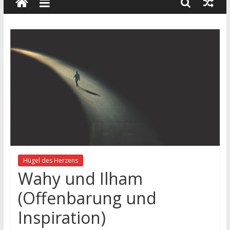
wissenschaft
und
dialog
Hügel des Herzens
Wahy und Ilham
(Offenbarung und
Inspiration)