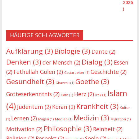
HÄUFIGE SCHLAGWÖRTER
Aufklärung
(3)
Biologie
(3)
Dante
(2)
Denken
(3)
Dialog
(3)
der Mensch
(2)
Essen
(2)
Fethullah Gülen
(2)
Geschichte
(2)
Gastarbeiter
(1)
Gesundheit
(3)
Goethe
(3)
Ghazzali
(1)
Islam
Gotteserkenntnis
(2)
Herz
(2)
Hafis
(1)
Irak
(1)
(4)
Krankheit
(3)
Judentum
(2)
Koran
(2)
Kultur
Medizin
(3)
Lernen
(2)
(1)
Magen
(1)
Medien
(1)
Migration
(1)
Philosophie
(3)
Motivation
(2)
Reinheit
(2)
Religion
(2)
Respekt
(2)
Seele
(2)