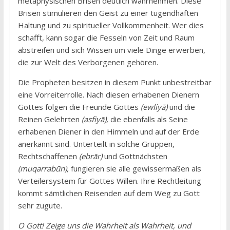
metaphysischen Brisen deutlich wahrnehmen. Diese
Brisen stimulieren den Geist zu einer tugendhaften
Haltung und zu spiritueller Vollkommenheit. Wer dies
schafft, kann sogar die Fesseln von Zeit und Raum
abstreifen und sich Wissen um viele Dinge erwerben,
die zur Welt des Verborgenen gehören.
Die Propheten besitzen in diesem Punkt unbestreitbar
eine Vorreiterrolle. Nach diesen erhabenen Dienern
Gottes folgen die Freunde Gottes
(ewliyā)
und die
Reinen Gelehrten
(asfiyā),
die ebenfalls als Seine
erhabenen Diener in den Himmeln und auf der Erde
anerkannt sind. Unterteilt in solche Gruppen,
Rechtschaffenen
(ebrār)
und Gottnächsten
(muqarrabūn),
fungieren sie alle gewissermaßen als
Verteilersystem für Gottes Willen. Ihre Rechtleitung
kommt sämtlichen Reisenden auf dem Weg zu Gott
sehr zugute.
O Gott! Zeige uns die Wahrheit als Wahrheit, und