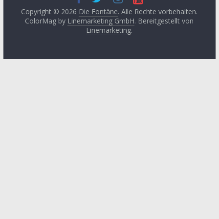
Kunst
September
2024
(3)
Copyright © 2026
Die Fontäne
. Alle Rechte vorbehalten.
Leitartikel von
ColorMag by
Linemarketing GmbH
. Bereitgestellt von
Fethullah Gülen
Juni 2024
(3)
Linemarketing
.
Literatur
Mai 2024
(1)
Lyrik
April 2024
(2)
Medien
Januar 2024
(3)
Medizin
November
2023
(1)
Momente der
Besinnung
Oktober 2023
(2)
Philosophie
August 2023
(3)
Podcast
Mai 2023
(3)
Religon
Januar 2023
(4)
Rezension
Oktober 2022
(3)
Sprache
Juli 2022
(1)
Sufismus
Juni 2022
(2)