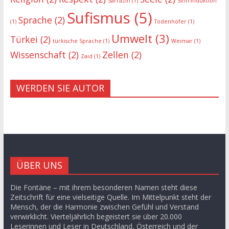
Sarrazin
(1)
Sinn-Induktion
Sufismus
(5)
Sprache
(2)
(1)
Todenhöfer
(1)
Umwelt
(3)
Türkei
(2)
türkische Sprache
(1)
Weimar
(1)
Wissenschaft
(2)
Zellen
(2)
Zaid
(1)
WERDEN SIE AUTOR
ÜBER UNS
Die Fontäne – mit ihrem besonderen Namen steht diese
Zeitschrift für eine vielseitige Quelle. Im Mittelpunkt steht der
Mensch, der die Harmonie zwischen Gefühl und Verstand
verwirklicht. Vierteljährlich begeistert sie über 20.000
Leserinnen und Leser in Deutschland, Österreich und der