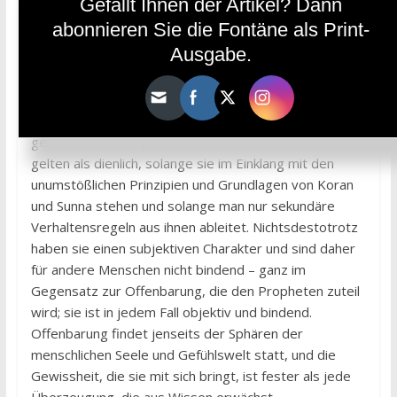
Gefällt Ihnen der Artikel? Dann
das aus den Inspirationen resultiert“, das Wissen, um
abonnieren Sie die Fontäne als Print-
das, was äußerlich ist und explizit“ oder auch einfach
Ausgabe.
„das erworbene Wissen“. Das Wissen, das dann
wiederum aus den Inspirationen resultiert, bezeichnen
sie als „das Wissen um das, was innerlich ist und
implizit“ oder als „Wissen, das als reine Gnade
gewährt wird“. Inspirationen finden Akzeptanz und
gelten als dienlich, solange sie im Einklang mit den
unumstößlichen Prinzipien und Grundlagen von Koran
und Sunna stehen und solange man nur sekundäre
Verhaltensregeln aus ihnen ableitet. Nichtsdestotrotz
haben sie einen subjektiven Charakter und sind daher
für andere Menschen nicht bindend – ganz im
Gegensatz zur Offenbarung, die den Propheten zuteil
wird; sie ist in jedem Fall objektiv und bindend.
Offenbarung findet jenseits der Sphären der
menschlichen Seele und Gefühlswelt statt, und die
Gewissheit, die sie mit sich bringt, ist fester als jede