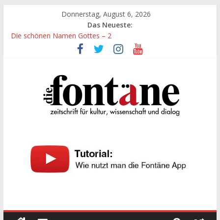
Zum
Donnerstag, August 6, 2026
Inhalt
Das Neueste:
„Kind“ seiner Zeit sein
springen
Die schönen Namen Gottes – 2
Werte, denen größte Sorgfalt entgegengebracht werden muss
Die schönen Namen Gottes
Leidenschaft und Hingabe zu Erkenntnis und Forschung
Die
Fontäne
zeitschrift
für
kultur,