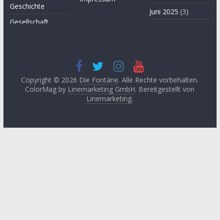
Geschichte
Juni 2025
(3)
Gesellschaft
April 2025
(3)
Hügel des Herzens
November
Kultur
2024
(3)
Kunst
September
2024
(3)
Copyright © 2026
Die Fontäne
. Alle Rechte vorbehalten.
Leitartikel von
ColorMag by
Linemarketing GmbH
. Bereitgestellt von
Fethullah Gülen
Juni 2024
(3)
Linemarketing
.
Literatur
Mai 2024
(1)
Lyrik
April 2024
(2)
Medien
Januar 2024
(3)
Medizin
November
2023
(1)
Momente der
Besinnung
Oktober 2023
(2)
Philosophie
August 2023
(3)
Podcast
Mai 2023
(3)