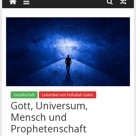
wissenschaft
und
dialog
Gesellschaft
Leitartikel von Fethullah Gülen
Gott, Universum,
Mensch und
Prophetenschaft