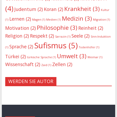
(4)
Krankheit
(3)
Judentum
(2)
Koran
(2)
Kultur
Medizin
(3)
Lernen
(2)
(1)
Magen
(1)
Medien
(1)
Migration
(1)
Philosophie
(3)
Motivation
(2)
Reinheit
(2)
Religion
(2)
Respekt
(2)
Seele
(2)
Sarrazin
(1)
Sinn-Induktion
Sufismus
(5)
Sprache
(2)
(1)
Todenhöfer
(1)
Umwelt
(3)
Türkei
(2)
türkische Sprache
(1)
Weimar
(1)
Wissenschaft
(2)
Zellen
(2)
Zaid
(1)
WERDEN SIE AUTOR