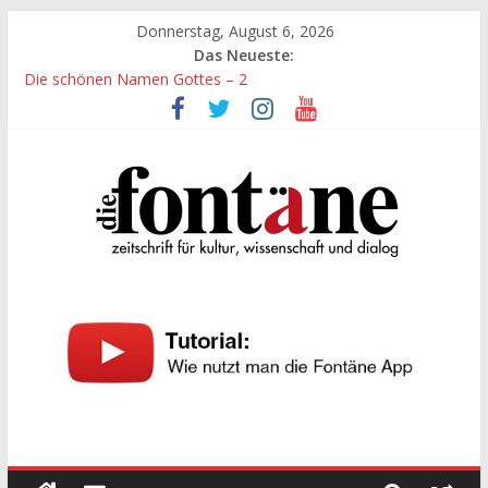
Zum
Donnerstag, August 6, 2026
Inhalt
Das Neueste:
„Kind“ seiner Zeit sein
springen
Die schönen Namen Gottes – 2
Werte, denen größte Sorgfalt entgegengebracht werden muss
Die schönen Namen Gottes
Leidenschaft und Hingabe zu Erkenntnis und Forschung
Die
Fontäne
zeitschrift
für
kultur,