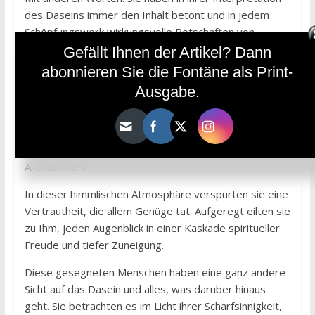
des Daseins immer den Inhalt betont und in jedem
Schöpfungswerk wirkungsvolle Botschaften von
Strahlen unterschiedlicher Manifestationswellenlänge
Gefällt Ihnen der Artikel? Dann
vernommen. Da sie diese spirituelle Reise und diese
abonnieren Sie die Fontäne als Print-
Kontemplationsreise in Abhängigkeit vom Allmächtigen
Ausgabe.
Schöpfer unternahmen, verwandelten sie außerdem
alle Wissenselemente, die sie erlangten, in
Gotteserkenntnis, und je größer ihr Wissensstand
war, umso enger wurde ihre Beziehung zum
Allerkannten.
In dieser himmlischen Atmosphäre verspürten sie eine
Vertrautheit, die allem Genüge tat. Aufgeregt eilten sie
zu Ihm, jeden Augenblick in einer Kaskade spiritueller
Freude und tiefer Zuneigung.
Diese gesegneten Menschen haben eine ganz andere
Sicht auf das Dasein und alles, was darüber hinaus
geht. Sie betrachten es im Licht ihrer Scharfsinnigkeit,