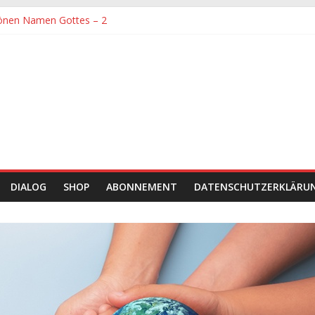
önen Namen Gottes – 2
denen größte Sorgfalt entgegengebracht werden muss
önen Namen Gottes
chaft und Hingabe zu Erkenntnis und Forschung
einer Zeit sein
DIALOG
SHOP
ABONNEMENT
DATENSCHUTZERKLÄRU