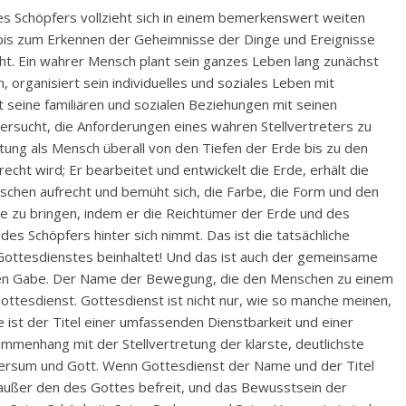
des Schöpfers vollzieht sich in einem bemerkenswert weiten
bis zum Erkennen der Geheimnisse der Dinge und Ereignisse
icht. Ein wahrer Mensch plant sein ganzes Leben lang zunächst
organisiert sein individuelles und soziales Leben mit
 seine familiären und sozialen Beziehungen mit seinen
ersucht, die Anforderungen eines wahren Stellvertreters zu
ttung als Mensch überall von den Tiefen der Erde bis zu den
cht wird; Er bearbeitet und entwickelt die Erde, erhält die
hen aufrecht und bemüht sich, die Farbe, die Form und den
e zu bringen, indem er die Reichtümer der Erde und des
s Schöpfers hinter sich nimmt. Das ist die tatsächliche
Gottesdienstes beinhaltet! Und das ist auch der gemeinsame
ten Gabe. Der Name der Bewegung, die den Menschen zu einem
ottesdienst. Gottesdienst ist nicht nur, wie so manche meinen,
ie ist der Titel einer umfassenden Dienstbarkeit und einer
menhang mit der Stellvertretung der klarste, deutlichste
ersum und Gott. Wenn Gottesdienst der Name und der Titel
 außer den des Gottes befreit, und das Bewusstsein der