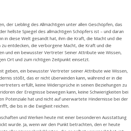
n, der Liebling des Allmächtigen unter allen Geschöpfen, das
r hellste Spiegel des allmächtigen Schöpfers ist – und daran
hn in diese Welt gesandt hat, ihm die Kraft, die Macht und die
 zu entdecken, die verborgene Macht, die Kraft und die
ren und ein bewusster Vertreter Seiner Attribute wie Wissen,
igen Ort und zum richtigen Zeitpunkt einsetzt.
eit geben, ein bewusster Vertreter seiner Attribute wie Wissen,
ndernis stößt, das er nicht überwinden kann, während er in die
vertreters erfüllt, keine Widersprüche in seinen Beziehungen zu
rridoren der Ereignisse bewegen kann, keine Schwierigkeiten bei
n Potenziale hat und nicht auf unerwartete Hindernisse bei der
ft, die bis in die Ewigkeit reichen.
genschaften und Werken heute mit einer besonderen Ausstattung
ickt wurde. Ja, wenn wir den Punkt betrachten, den er heute