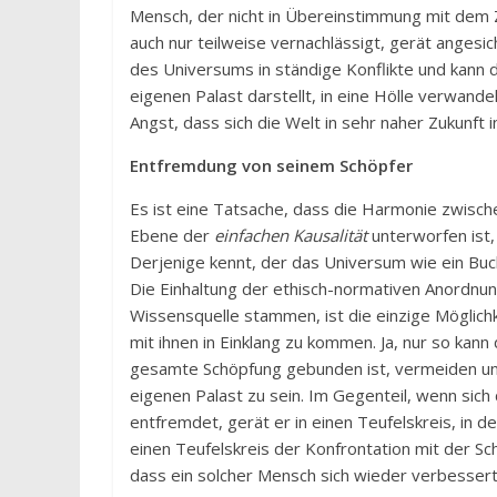
Mensch, der nicht in Übereinstimmung mit dem 
auch nur teilweise vernachlässigt, gerät anges
des Universums in ständige Konflikte und kann 
eigenen Palast darstellt, in eine Hölle verwandel
Angst, dass sich die Welt in sehr naher Zukunft 
Entfremdung von seinem Schöpfer
Es ist eine Tatsache, dass die Harmonie zwisc
Ebene der
einfachen Kausalität
unterworfen ist,
Derjenige kennt, der das Universum wie ein Buc
Die Einhaltung der ethisch-normativen Anordnun
Wissensquelle stammen, ist die einzige Möglichk
mit ihnen in Einklang zu kommen. Ja, nur so kan
gesamte Schöpfung gebunden ist, vermeiden und
eigenen Palast zu sein. Im Gegenteil, wenn sich
entfremdet, gerät er in einen Teufelskreis, in 
einen Teufelskreis der Konfrontation mit der Sc
dass ein solcher Mensch sich wieder verbesser