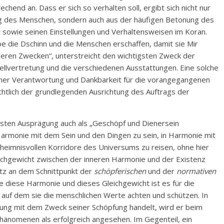
chend an. Dass er sich so verhalten soll, ergibt sich nicht nur
ung des Menschen, sondern auch aus der häufigen Betonung des
owie seinen Einstellungen und Verhaltensweisen im Koran.
be die Dschinn und die Menschen erschaffen, damit sie Mir
nderen Zwecken“, unterstreicht den wichtigsten Zweck der
tellvertretung und die verschiedenen Ausstattungen. Eine solche
einer Verantwortung und Dankbarkeit für die vorangegangenen
chtlich der grundlegenden Ausrichtung des Auftrags der
dsten Ausprägung auch als „Geschöpf und Dienersein
 Harmonie mit dem Sein und den Dingen zu sein, in Harmonie mit
geheimnisvollen Korridore des Universums zu reisen, ohne hier
eichgewicht zwischen der inneren Harmonie und der Existenz
tz an dem Schnittpunkt der
schöpferischen
und der
normativen
 diese Harmonie und dieses Gleichgewicht ist es für die
auf dem sie die menschlichen Werte achten und schützen. In
ng mit dem Zweck seiner Schöpfung handelt, wird er beim
änomenen als erfolgreich angesehen. Im Gegenteil, ein