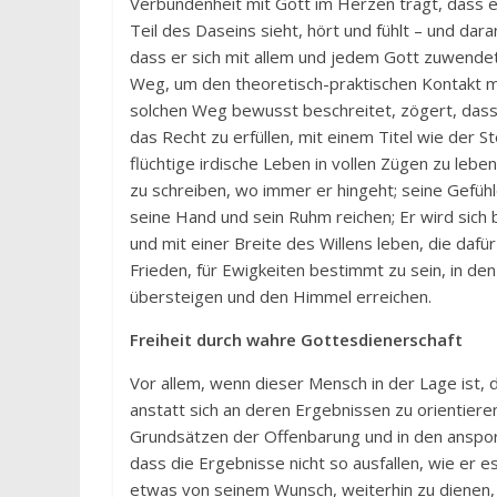
Verbundenheit mit Gott im Herzen trägt, dass 
Teil des Daseins sieht, hört und fühlt – und dar
dass er sich mit allem und jedem Gott zuwendet 
Weg, um den theoretisch-praktischen Kontakt mi
solchen Weg bewusst beschreitet, zögert, dass e
das Recht zu erfüllen, mit einem Titel wie der S
flüchtige irdische Leben in vollen Zügen zu lebe
zu schreiben, wo immer er hingeht; seine Gefüh
seine Hand und sein Ruhm reichen; Er wird sich b
und mit einer Breite des Willens leben, die dafü
Frieden, für Ewigkeiten bestimmt zu sein, in de
übersteigen und den Himmel erreichen.
Freiheit durch wahre Gottesdienerschaft
Vor allem, wenn dieser Mensch in der Lage ist
anstatt sich an deren Ergebnissen zu orientiere
Grundsätzen der Offenbarung und in den anspo
dass die Ergebnisse nicht so ausfallen, wie er e
etwas von seinem Wunsch, weiterhin zu dienen, ve