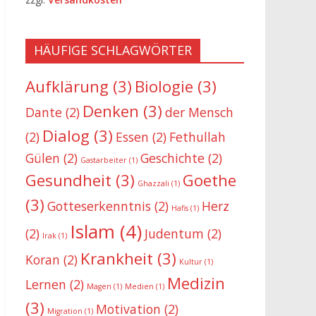
HÄUFIGE SCHLAGWÖRTER
Aufklärung
(3)
Biologie
(3)
Denken
(3)
Dante
(2)
der Mensch
Dialog
(3)
(2)
Essen
(2)
Fethullah
Gülen
(2)
Geschichte
(2)
Gastarbeiter
(1)
Gesundheit
(3)
Goethe
Ghazzali
(1)
(3)
Gotteserkenntnis
(2)
Herz
Hafis
(1)
Islam
(4)
(2)
Judentum
(2)
Irak
(1)
Krankheit
(3)
Koran
(2)
Kultur
(1)
Medizin
Lernen
(2)
Magen
(1)
Medien
(1)
(3)
Motivation
(2)
Migration
(1)