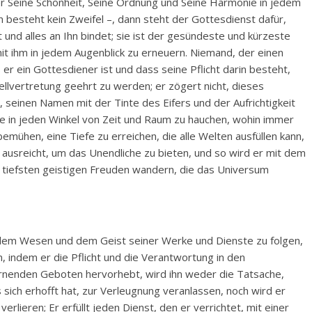
er Seine Schönheit, Seine Ordnung und Seine Harmonie in jedem
an besteht kein Zweifel –, dann steht der Gottesdienst dafür,
und alles an Ihn bindet; sie ist der gesündeste und kürzeste
t ihm in jedem Augenblick zu erneuern. Niemand, der einen
r ein Gottesdiener ist und dass seine Pflicht darin besteht,
tellvertretung geehrt zu werden; er zögert nicht, dieses
n, seinen Namen mit der Tinte des Eifers und der Aufrichtigkeit
le in jeden Winkel von Zeit und Raum zu hauchen, wohin immer
emühen, eine Tiefe zu erreichen, die alle Welten ausfüllen kann,
r ausreicht, um das Unendliche zu bieten, und so wird er mit dem
n tiefsten geistigen Freuden wandern, die das Universum
, dem Wesen und dem Geist seiner Werke und Dienste zu folgen,
n, indem er die Pflicht und die Verantwortung in den
rnenden Geboten hervorhebt, wird ihn weder die Tatsache,
s sich erhofft hat, zur Verleugnung veranlassen, noch wird er
rlieren; Er erfüllt jeden Dienst, den er verrichtet, mit einer