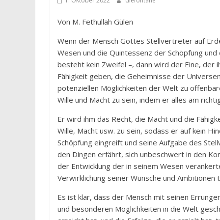
1. Oktober 2022
diefontäne
Von M. Fethullah Gülen
Wenn der Mensch Gottes Stellvertreter auf Erde
Wesen und die Quintessenz der Schöpfung und de
besteht kein Zweifel –, dann wird der Eine, der i
Fähigkeit geben, die Geheimnisse der Universen
potenziellen Möglichkeiten der Welt zu offenba
Wille und Macht zu sein, indem er alles am richt
Er wird ihm das Recht, die Macht und die Fähigk
Wille, Macht usw. zu sein, sodass er auf kein Hi
Schöpfung eingreift und seine Aufgabe des Stell
den Dingen erfährt, sich unbeschwert in den Ko
der Entwicklung der in seinem Wesen verankerte
Verwirklichung seiner Wünsche und Ambitionen trif
Es ist klar, dass der Mensch mit seinen Errun
und besonderen Möglichkeiten in die Welt gesch