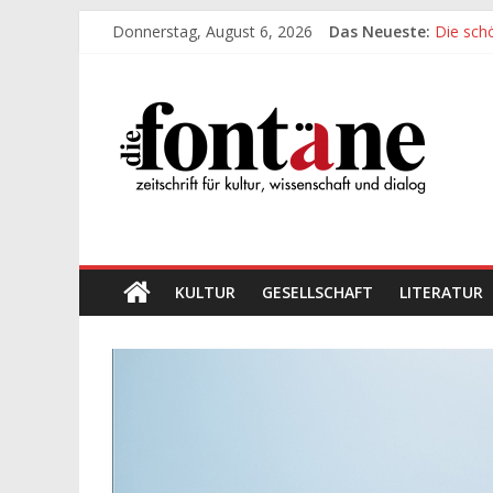
Zum
Donnerstag, August 6, 2026
Das Neueste:
Die sch
Inhalt
Werte, 
springen
Die
Die sch
Leidens
„Kind“ s
Fontäne
zeitschrift
für
kultur,
wissenschaft
KULTUR
GESELLSCHAFT
LITERATUR
und
dialog