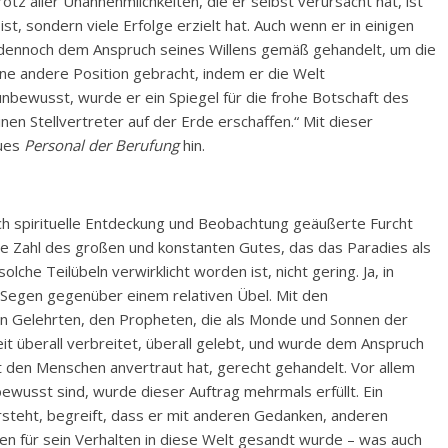
 trotz aller Unannehmlichkeiten, die er selbst verursacht hat, ist
st, sondern viele Erfolge erzielt hat. Auch wenn er in einigen
r dennoch dem Anspruch seines Willens gemäß gehandelt, um die
eine andere Position gebracht, indem er die Welt
bewusst, wurde er ein Spiegel für die frohe Botschaft des
nen Stellvertreter auf der Erde erschaffen.“ Mit dieser
eues
Personal der Berufung
hin.
h spirituelle Entdeckung und Beobachtung geäußerte Furcht
 die Zahl des großen und konstanten Gutes, das das Paradies als
che Teilübeln verwirklicht worden ist, nicht gering. Ja, in
 Segen gegenüber einem relativen Übel. Mit den
en Gelehrten, den Propheten, die als Monde und Sonnen der
it überall verbreitet, überall gelebt, und wurde dem Anspruch
 den Menschen anvertraut hat, gerecht gehandelt. Vor allem
ewusst sind, wurde dieser Auftrag mehrmals erfüllt. Ein
steht, begreift, dass er mit anderen Gedanken, anderen
n für sein Verhalten in diese Welt gesandt wurde – was auch