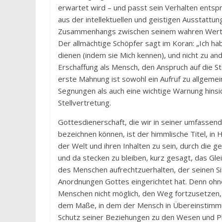
erwartet wird – und passt sein Verhalten entspre
aus der intellektuellen und geistigen Ausstatt
Zusammenhangs zwischen seinem wahren Wert s
Der allmächtige Schöpfer sagt im Koran: „Ich ha
dienen (indem sie Mich kennen), und nicht zu a
Erschaffung als Mensch, den Anspruch auf die S
erste Mahnung ist sowohl ein Aufruf zu allgem
Segnungen als auch eine wichtige Warnung hinsi
Stellvertretung.
Gottesdienerschaft, die wir in seiner umfassen
bezeichnen können, ist der himmlische Titel, in
der Welt und ihren Inhalten zu sein, durch die 
und da stecken zu bleiben, kurz gesagt, das Gl
des Menschen aufrechtzuerhalten, der seinen Si
Anordnungen Gottes eingerichtet hat. Denn ohne
Menschen nicht möglich, den Weg fortzusetzen, 
dem Maße, in dem der Mensch in Übereinstimmu
Schutz seiner Beziehungen zu den Wesen und Ph