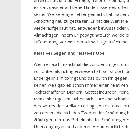
erreicht hat, und die Erfolge, die er erzielt hat,
es klar, dass er auf keine Hindernisse gestoßen i
seiner Werke einige Fehler gemacht hat, hat e
Schöpfung neu zu gestalten. Er hat die Welt in 
wiederaufgebaut hat, entweder bewusst oder un
Allmächtigen, indem Er gesagt hat: „Ich werde ei
Offenbarung verwies der Allmächtige auf ein n
Relativer Segen und relatives Übel
Wenn er auch manchmal die von den Engeln durc
vor Unheil als richtig erwiesen hat, so ist doch
Endergebnis mitbringt und das durch ihn gegen sol
seiner Welt gab es schon immer einen relativen
rechtschaffenen Dienern, Gottesfreunden, rein
Menschheit gelten, haben sich Güte und Schönhe
des Amtes der Stellvertretung Gottes, das Gott
von denen, die sich des Zwecks der Schöpfung b
Gläubiger, der das Geheimnis der Schöpfung ver
Überzeugungen und anderen Verantwortlichkeite