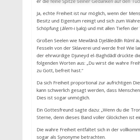
er die feine Spitze seiner Gedanken auf den Tüc
Ja, echte Freiheit ist nur möglich, wenn der Me
Besitz und Eigentum reinigt und sich zum Wahre
Schöpfung (
ālem
-i ḫalq) und mit allen Tiefen der
Großen Seelen wie Mewlānā Djelāleddīn Rūmī äu
Fesseln von der Sklaverei und werde frei! Wie l
der ehrwürdige Djuneyd el-Baghdādī drückte dies
folgenden Worten aus: „Du wirst die wahre Frei
zu Gott, befreit hast.“
Da sich Freiheit proportional zur aufrichtigen D
kann schwerlich gesagt werden, dass Menschen, d
Dies ist sogar unmöglich.
Ein Gottesfreund sagte dazu: „Wenn du die Tro
Sterne, denn dieses Band voller Glöckchen ist e
Die wahre Freiheit entfaltet sich in der vollko
sogar als Synonyme betrachten.