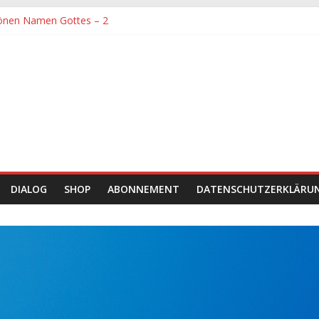
önen Namen Gottes – 2
denen größte Sorgfalt entgegengebracht werden muss
önen Namen Gottes
chaft und Hingabe zu Erkenntnis und Forschung
einer Zeit sein
DIALOG
SHOP
ABONNEMENT
DATENSCHUTZERKLÄRU