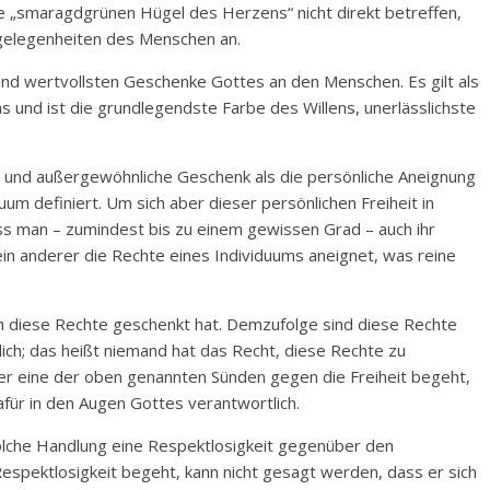
e „smaragdgrünen Hügel des Herzens“ nicht direkt betreffen,
ngelegenheiten des Menschen an.
 und wertvollsten Geschenke Gottes an den Menschen. Es gilt als
 und ist die grundlegendste Farbe des Willens, unerlässlichste
e und außergewöhnliche Geschenk als die persönliche Aneignung
m definiert. Um sich aber dieser persönlichen Freiheit in
 man – zumindest bis zu einem gewissen Grad – auch ihr
ein anderer die Rechte eines Individuums aneignet, was reine
h diese Rechte geschenkt hat. Demzufolge sind diese Rechte
ch; das heißt niemand hat das Recht, diese Rechte zu
er eine der oben genannten Sünden gegen die Freiheit begeht,
dafür in den Augen Gottes verantwortlich.
 solche Handlung eine Respektlosigkeit gegenüber den
espektlosigkeit begeht, kann nicht gesagt werden, dass er sich