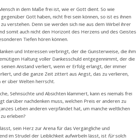
ensch in dem Maße frei ist, wie er Gott dient. So wie
t gegenüber Gott haben, nicht frei sein können, so ist es ihnen
zu verstehen. Denn sie werden sich nie aus dem Wirbel ihrer
 und somit auch nicht den Horizont des Herzens und des Geistes
besonderen Tiefen hören können.
danken und Interessen verbringt, der die Gunsterweise, die ihm
 demütigen Haltung voller Dankesschuld entgegennimmt, der die
seinen Anstand verliert, wenn er Erfolg erlangt, der immer
rliert, und die ganze Zeit zittert aus Angst, das zu verlieren,
n er über Welten herrscht.
che, Sehnsüchte und Absichten klammert, kann es niemals frei
egt darüber nachdenken muss, welchen Preis er anderen zu
n ganzes Leben anderen verpfändet hat, um manche weltlichen
 zu erleben?
lässt, sein Herz zur Arena für das Vergängliche und
im Strudel der Leiblichkeit aufwirbeln lässt, ist
für
solch