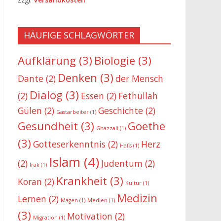
HÄUFIGE SCHLAGWÖRTER
Aufklärung
(3)
Biologie
(3)
Denken
(3)
Dante
(2)
der Mensch
Dialog
(3)
(2)
Essen
(2)
Fethullah
Gülen
(2)
Geschichte
(2)
Gastarbeiter
(1)
Gesundheit
(3)
Goethe
Ghazzali
(1)
(3)
Gotteserkenntnis
(2)
Herz
Hafis
(1)
Islam
(4)
(2)
Judentum
(2)
Irak
(1)
Krankheit
(3)
Koran
(2)
Kultur
(1)
Medizin
Lernen
(2)
Magen
(1)
Medien
(1)
(3)
Motivation
(2)
Migration
(1)