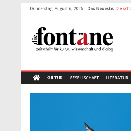
Zum
Donnerstag, August 6, 2026
Das Neueste:
Die sch
Inhalt
Werte, 
springen
Die
Die sch
Leidens
„Kind“ s
Fontäne
zeitschrift
für
kultur,
wissenschaft
KULTUR
GESELLSCHAFT
LITERATUR
und
dialog