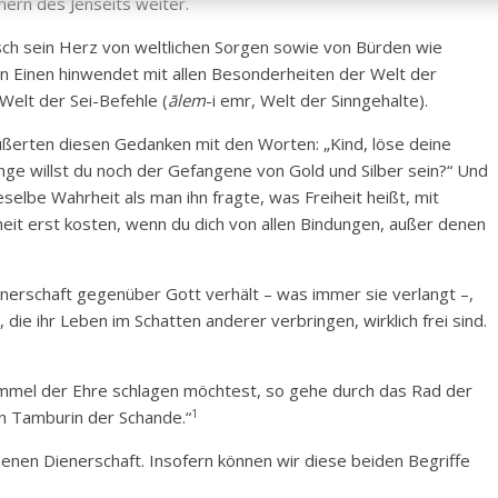
hern des Jenseits weiter.
nsch sein Herz von weltlichen Sorgen sowie von Bürden wie
n Einen hinwendet mit allen Besonderheiten der Welt der
 Welt der Sei-Befehle (
ālem
-i emr, Welt der Sinngehalte).
ßerten diesen Gedanken mit den Worten: „Kind, löse deine
ange willst du noch der Gefangene von Gold und Silber sein?“ Und
elbe Wahrheit als man ihn fragte, was Freiheit heißt, mit
heit erst kosten, wenn du dich von allen Bindungen, außer denen
ienerschaft gegenüber Gott verhält – was immer sie verlangt –,
ie ihr Leben im Schatten anderer verbringen, wirklich frei sind.
mmel der Ehre schlagen möchtest, so gehe durch das Rad der
1
in Tamburin der Schande.“
mmenen Dienerschaft. Insofern können wir diese beiden Begriffe