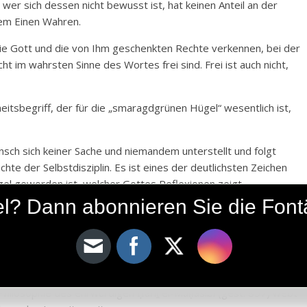
wer sich dessen nicht bewusst ist, hat keinen Anteil an der
dem Einen Wahren.
 die Gott und die von Ihm geschenkten Rechte verkennen, bei der
im wahrsten Sinne des Wortes frei sind. Frei ist auch nicht,
heitsbegriff, der für die „smaragdgrünen Hügel“ wesentlich ist,
nsch sich keiner Sache und niemandem unterstellt und folgt
üchte der Selbstdisziplin. Es ist eines der deutlichsten Zeichen
el geworden ist, welcher Gottes Reflexionen zeigt.
ikel? Dann abonnieren Sie die Fon
rch tausendfache Selbstdisziplin und mit der Hilfe Gottes
erbindung mit dem Sein und mit allen Dingen. Mit seinen
t fliegt, mit seinem Herzen, das freudig im Takt seiner
ühlen, die die Melodie der Freiheit summen, und indem er jede
chließt, wendet er sich der einzig wahren Quelle der Liebe und
Philosophie des ehrwürdigen Ḥāriṯ el-Muḥāsibī (gest. 857) webt