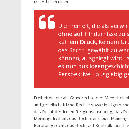
M. Fethullah Gülen
Die Freiheit, die als Ver
ohne auf Hindernisse zu 
keinem Druck, keinem Urte
das Recht, gewählt zu we
können, ausgelegt wird, is
es nun aus ideengeschicht
Perspektive – ausgiebig 
Freiheiten, die als Grundrechte des Menschen ak
und gesellschaftliche Rechte sowie in allgemeine
das Recht der freien Religionsausübung, das Re
Meinungsfreiheit, das Recht der freien Meinung
Beratungsrecht, das Recht auf Kontrolle durch