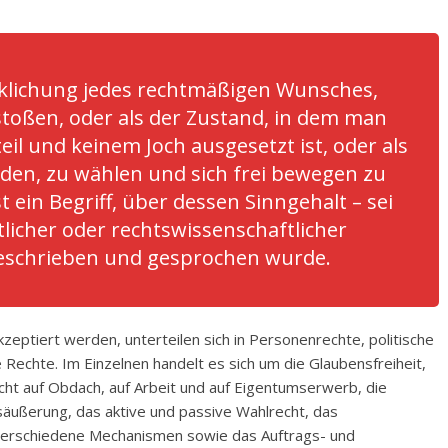
wirklichung jedes rechtmäßigen Wunsches,
stoßen, oder als der Zustand, in dem man
il und keinem Joch ausgesetzt ist, oder als
rden, zu wählen und sich frei bewegen zu
t ein Begriff, über dessen Sinngehalt – sei
licher oder rechtswissenschaftlicher
geschrieben und gesprochen wurde.
zeptiert werden, unterteilen sich in Personenrechte, politische
 Rechte. Im Einzelnen handelt es sich um die Glaubensfreiheit,
cht auf Obdach, auf Arbeit und auf Eigentumserwerb, die
säußerung, das aktive und passive Wahlrecht, das
 verschiedene Mechanismen sowie das Auftrags- und