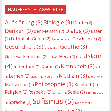
HÄUFIGE SCHLAGWÖRTER
Aufklärung
(3)
Biologie
(3)
Dante
(2)
Denken
(3)
Dialog
(3)
der Mensch
(2)
Essen
(2)
Fethullah Gülen
(2)
Geschichte
(2)
Gastarbeiter
(1)
Gesundheit
(3)
Goethe
(3)
Ghazzali
(1)
Islam
Gotteserkenntnis
(2)
Herz
(2)
Hafis
(1)
Irak
(1)
(4)
Krankheit
(3)
Judentum
(2)
Koran
(2)
Kultur
Medizin
(3)
Lernen
(2)
(1)
Magen
(1)
Medien
(1)
Migration
(1)
Philosophie
(3)
Motivation
(2)
Reinheit
(2)
Religion
(2)
Respekt
(2)
Seele
(2)
Sarrazin
(1)
Sinn-Induktion
Sufismus
(5)
Sprache
(2)
(1)
Todenhöfer
(1)