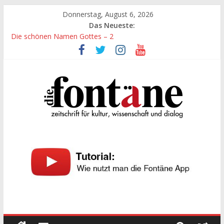
Zum
Donnerstag, August 6, 2026
Inhalt
Das Neueste:
springen
Die schönen Namen Gottes – 2
Werte, denen größte Sorgfalt entgegengebracht werden muss
Die schönen Namen Gottes
Leidenschaft und Hingabe zu Erkenntnis und Forschung
„Kind“ seiner Zeit sein
Die
Fontäne
zeitschrift
für
kultur,