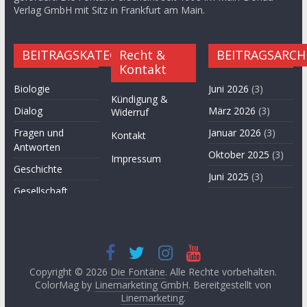
Verlag GmbH mit Sitz in Frankfurt am Main.
BEITRAGSKATEGORIEN
Recht &
BEITRAGSARCH
Kontakt
Biologie
Juni 2026
(3)
Kündigung &
Dialog
März 2026
(3)
Widerruf
Fragen und
Januar 2026
(3)
Kontakt
Antworten
Oktober 2025
(3)
Impressum
Geschichte
Juni 2025
(3)
Gesellschaft
April 2025
(3)
Hügel des Herzens
November
Kultur
2024
(3)
Kunst
September
2024
(3)
Copyright © 2026
Die Fontäne
. Alle Rechte vorbehalten.
Leitartikel von
ColorMag by
Linemarketing GmbH
. Bereitgestellt von
Fethullah Gülen
Juni 2024
(3)
Linemarketing
.