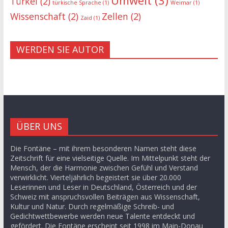
Umwelt
(3)
Türkei
(2)
türkische Sprache
(1)
Weimar
(1)
Wissenschaft
(2)
Zellen
(2)
Zaid
(1)
WERDEN SIE AUTOR
ÜBER UNS
Die Fontäne – mit ihrem besonderen Namen steht diese
Zeitschrift für eine vielseitige Quelle. Im Mittelpunkt steht der
Mensch, der die Harmonie zwischen Gefühl und Verstand
verwirklicht. Vierteljährlich begeistert sie über 20.000
Leserinnen und Leser in Deutschland, Österreich und der
Schweiz mit anspruchsvollen Beiträgen aus Wissenschaft,
Kultur und Natur. Durch regelmäßige Schreib- und
Gedichtwettbewerbe werden neue Talente entdeckt und
gefördert. Die Fontäne erscheint seit 1998 im Main-Donau