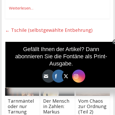
Weiterlesen…
←
Tschile (selbstgewählte Entbehrung)
Gefällt Ihnen der Artikel? Dann
FASTEN UND REINIGUNG
→
abonnieren Sie die Fontäne als Print-
Ausgabe.
Das könnte dir auch gefallen
Tarnmäntel
Der Mensch
Vom Chaos
oder nur
in Zahlen:
zur Ordnung
Tarnung
Markus
(Teil 2)