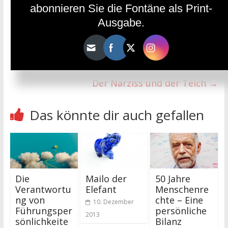
abonnieren Sie die Fontäne als Print-
Ausgabe.
←
Dantes Divina Commedia – eine islamische
Inspiration?
Der Narziss und der Teich
→
Das könnte dir auch gefallen
Die
Mailo der
50 Jahre
Verantwortu
Elefant
Menschenre
ng von
chte – Eine
10. Dezember
Führungsper
persönliche
2013
sönlichkeite
Bilanz