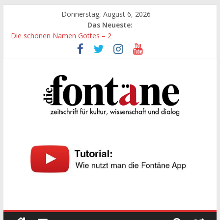
Zum
Donnerstag, August 6, 2026
Inhalt
Das Neueste:
springen
Die schönen Namen Gottes – 2
Werte, denen größte Sorgfalt entgegengebracht werden muss
Die schönen Namen Gottes
Leidenschaft und Hingabe zu Erkenntnis und Forschung
„Kind“ seiner Zeit sein
Die
Fontäne
zeitschrift
für
kultur,