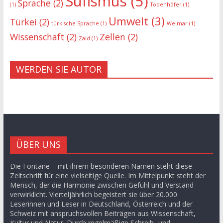
Sufismus
(5)
Sprache
(2)
(1)
Todenhöfer
(1)
Umwelt
(3)
Türkei
(2)
türkische Sprache
(1)
Weimar
(1)
Wissenschaft
(2)
Zellen
(2)
Zaid
(1)
WERDEN SIE AUTOR
ÜBER UNS
Die Fontäne – mit ihrem besonderen Namen steht diese
Zeitschrift für eine vielseitige Quelle. Im Mittelpunkt steht der
Mensch, der die Harmonie zwischen Gefühl und Verstand
verwirklicht. Vierteljährlich begeistert sie über 20.000
Leserinnen und Leser in Deutschland, Österreich und der
Schweiz mit anspruchsvollen Beiträgen aus Wissenschaft,
Kultur und Natur. Durch regelmäßige Schreib- und