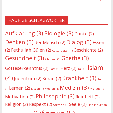
HÄUFIGE SCHLAGWÖRTER
Aufklärung
(3)
Biologie
(3)
Dante
(2)
Denken
(3)
Dialog
(3)
der Mensch
(2)
Essen
(2)
Fethullah Gülen
(2)
Geschichte
(2)
Gastarbeiter
(1)
Gesundheit
(3)
Goethe
(3)
Ghazzali
(1)
Islam
Gotteserkenntnis
(2)
Herz
(2)
Hafis
(1)
Irak
(1)
(4)
Krankheit
(3)
Judentum
(2)
Koran
(2)
Kultur
Medizin
(3)
Lernen
(2)
(1)
Magen
(1)
Medien
(1)
Migration
(1)
Philosophie
(3)
Motivation
(2)
Reinheit
(2)
Religion
(2)
Respekt
(2)
Seele
(2)
Sarrazin
(1)
Sinn-Induktion