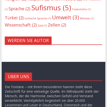
Sufismus
(5)
Sprache
(2)
(1)
Todenhöfer
(1)
Umwelt
(3)
Türkei
(2)
türkische Sprache
(1)
Weimar
(1)
Wissenschaft
(2)
Zellen
(2)
Zaid
(1)
WERDEN SIE AUTOR
ÜBER UNS
Die Fontäne – mit ihrem besonderen Namen steht diese
Zeitschrift für eine vielseitige Quelle. Im Mittelpunkt steht der
Mensch, der die Harmonie zwischen Gefühl und Verstand
verwirklicht. Vierteljährlich begeistert sie über 20.000
Leserinnen und Leser in Deutschland, Österreich und der