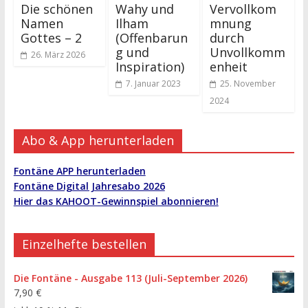
Die schönen
Wahy und
Vervollkom
Namen
Ilham
mnung
Gottes – 2
(Offenbarun
durch
g und
Unvollkomm
26. März 2026
Inspiration)
enheit
7. Januar 2023
25. November
2024
Abo & App herunterladen
Fontäne APP herunterladen
Fontäne Digital Jahresabo 2026
Hier das KAHOOT-Gewinnspiel abonnieren!
Einzelhefte bestellen
Die Fontäne - Ausgabe 113 (Juli-September 2026)
7,90
€