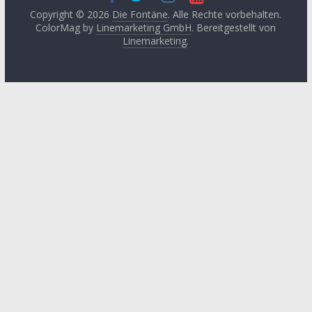
2024
(3)
Copyright © 2026
Die Fontäne
. Alle Rechte vorbehalten.
Leitartikel von
ColorMag by
Linemarketing GmbH
. Bereitgestellt von
Fethullah Gülen
Juni 2024
(3)
Linemarketing
.
Literatur
Mai 2024
(1)
Lyrik
April 2024
(2)
Medien
Januar 2024
(3)
Medizin
November
2023
(1)
Momente der
Besinnung
Oktober 2023
(2)
Philosophie
August 2023
(3)
Podcast
Mai 2023
(3)
Religon
Januar 2023
(4)
Rezension
Oktober 2022
(3)
Sprache
Juli 2022
(1)
Sufismus
Juni 2022
(2)