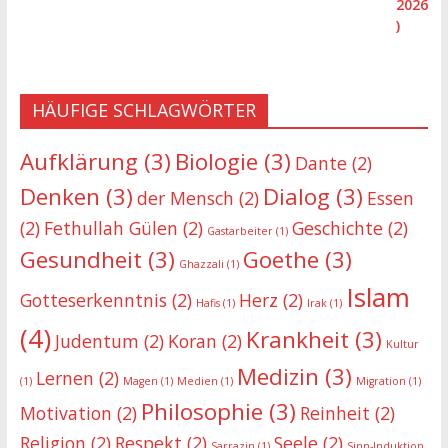
HÄUFIGE SCHLAGWÖRTER
Aufklärung
(3)
Biologie
(3)
Dante
(2)
Denken
(3)
Dialog
(3)
der Mensch
(2)
Essen
(2)
Fethullah Gülen
(2)
Geschichte
(2)
Gastarbeiter
(1)
Gesundheit
(3)
Goethe
(3)
Ghazzali
(1)
Islam
Gotteserkenntnis
(2)
Herz
(2)
Hafis
(1)
Irak
(1)
(4)
Krankheit
(3)
Judentum
(2)
Koran
(2)
Kultur
Medizin
(3)
Lernen
(2)
(1)
Magen
(1)
Medien
(1)
Migration
(1)
Philosophie
(3)
Motivation
(2)
Reinheit
(2)
Religion
(2)
Respekt
(2)
Seele
(2)
Sarrazin
(1)
Sinn-Induktion