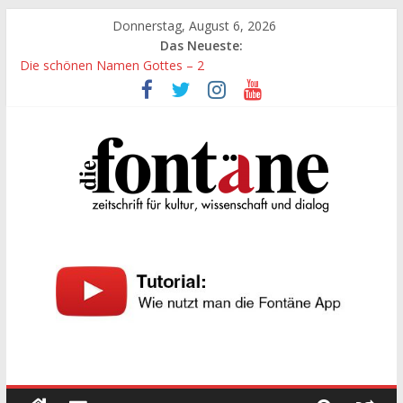
Zum
Donnerstag, August 6, 2026
Inhalt
Das Neueste:
springen
Die schönen Namen Gottes – 2
Werte, denen größte Sorgfalt entgegengebracht werden muss
Die schönen Namen Gottes
Leidenschaft und Hingabe zu Erkenntnis und Forschung
„Kind“ seiner Zeit sein
Die
Fontäne
zeitschrift
für
kultur,