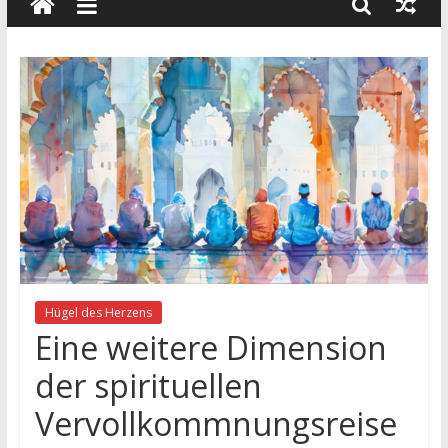
wissenschaft
und
dialog
Hügel des Herzens
Eine weitere Dimension
der spirituellen
Vervollkommnungsreise