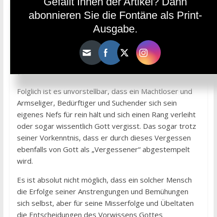
Gefällt Ihnen der Artikel? Dann
ich bin arm und abhängig, du bist reich und unabhängig;
abonnieren Sie die Fontäne als Print-
Ausgabe.
ich bin bedürftig und in Not, du bist der Allbarmherzige;
ich bin verloren und auf der Suche, du bist das einzige
Ziel und der einzige Zweck, der überall gesucht und
von allem gefragt wird.“
Folglich ist es unvorstellbar, dass ein Machtloser und
Armseliger, Bedürftiger und Suchender sich sein
eigenes Nefs für rein hält und sich einen Rang verleiht
oder sogar wissentlich Gott vergisst. Das sogar trotz
seiner Vorkenntnis, dass er durch dieses Vergessen
ebenfalls von Gott als „Vergessener“ abgestempelt
wird.
Es ist absolut nicht möglich, dass ein solcher Mensch
die Erfolge seiner Anstrengungen und Bemühungen
sich selbst, aber für seine Misserfolge und Übeltaten
die Entscheidungen des Vorwissens Gottes