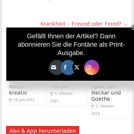
Krankheit – Freund oder Feind?
→
Gefällt Ihnen der Artikel? Dann
Das könnte dir auch gefallen
abonnieren Sie die Fontäne als Print-
Ausgabe.
Bewegung
Ein Moment
Muhammad
macht
mit Dir
Iqbal, der
kreativ
Neckar und
6. Oktober
Goethe
16. Juni 2015
2021
2. Oktober
2014
Abo & App herunterladen