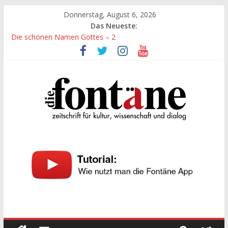
Zum
Donnerstag, August 6, 2026
Inhalt
Das Neueste:
springen
Die schönen Namen Gottes – 2
Werte, denen größte Sorgfalt entgegengebracht werden muss
Die schönen Namen Gottes
Leidenschaft und Hingabe zu Erkenntnis und Forschung
„Kind“ seiner Zeit sein
Die
Fontäne
zeitschrift
für
kultur,