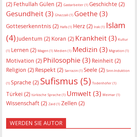
(2)
Fethullah Gülen
(2)
Geschichte
(2)
Gastarbeiter
(1)
Gesundheit
(3)
Goethe
(3)
Ghazzali
(1)
Islam
Gotteserkenntnis
(2)
Herz
(2)
Hafis
(1)
Irak
(1)
(4)
Krankheit
(3)
Judentum
(2)
Koran
(2)
Kultur
Medizin
(3)
Lernen
(2)
(1)
Magen
(1)
Medien
(1)
Migration
(1)
Philosophie
(3)
Motivation
(2)
Reinheit
(2)
Religion
(2)
Respekt
(2)
Seele
(2)
Sarrazin
(1)
Sinn-Induktion
Sufismus
(5)
Sprache
(2)
(1)
Todenhöfer
(1)
Umwelt
(3)
Türkei
(2)
türkische Sprache
(1)
Weimar
(1)
Wissenschaft
(2)
Zellen
(2)
Zaid
(1)
WERDEN SIE AUTOR