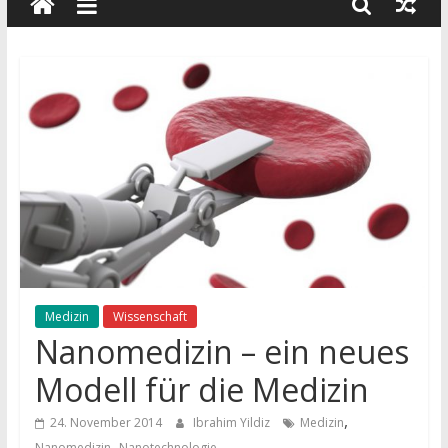
wissenschaft
und
dialog
Medizin
Wissenschaft
Nanomedizin – ein neues
Modell für die Medizin
,
24. November 2014
Ibrahim Yildiz
Medizin
,
Nanomedizin
Nanotechnologie