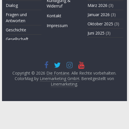
Kündigung &
Dialog
März 2026
(3)
Widerruf
Fragen und
Januar 2026
(3)
Kontakt
Antworten
Oktober 2025
(3)
Impressum
Geschichte
Juni 2025
(3)
Gesellschaft
April 2025
(3)
Hügel des Herzens
November
Kultur
2024
(3)
Kunst
September
2024
(3)
Copyright © 2026
Die Fontäne
. Alle Rechte vorbehalten.
Leitartikel von
ColorMag by
Linemarketing GmbH
. Bereitgestellt von
Fethullah Gülen
Juni 2024
(3)
Linemarketing
.
Literatur
Mai 2024
(1)
Lyrik
April 2024
(2)
Medien
Januar 2024
(3)
Medizin
November
2023
(1)
Momente der