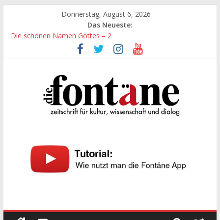
Zum
Donnerstag, August 6, 2026
Inhalt
Das Neueste:
springen
Die schönen Namen Gottes – 2
Werte, denen größte Sorgfalt entgegengebracht werden muss
Die schönen Namen Gottes
Leidenschaft und Hingabe zu Erkenntnis und Forschung
„Kind“ seiner Zeit sein
Die
Fontäne
zeitschrift
für
kultur,