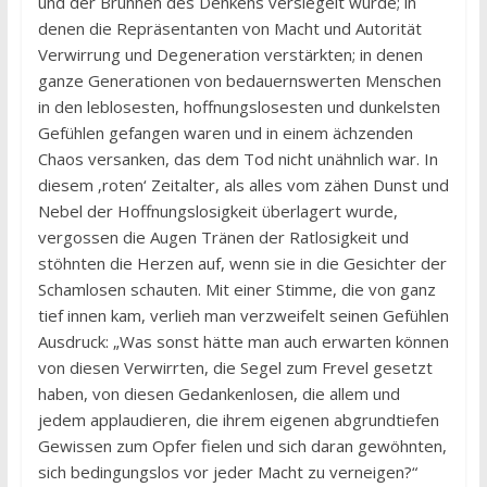
und der Brunnen des Denkens versiegelt wurde; in
denen die Repräsentanten von Macht und Autorität
Verwirrung und Degeneration verstärkten; in denen
ganze Generationen von bedauernswerten Menschen
in den leblosesten, hoffnungslosesten und dunkelsten
Gefühlen gefangen waren und in einem ächzenden
Chaos versanken, das dem Tod nicht unähnlich war. In
diesem ‚roten‘ Zeitalter, als alles vom zähen Dunst und
Nebel der Hoffnungslosigkeit überlagert wurde,
vergossen die Augen Tränen der Ratlosigkeit und
stöhnten die Herzen auf, wenn sie in die Gesichter der
Schamlosen schauten. Mit einer Stimme, die von ganz
tief innen kam, verlieh man verzweifelt seinen Gefühlen
Ausdruck: „Was sonst hätte man auch erwarten können
von diesen Verwirrten, die Segel zum Frevel gesetzt
haben, von diesen Gedankenlosen, die allem und
jedem applaudieren, die ihrem eigenen abgrundtiefen
Gewissen zum Opfer fielen und sich daran gewöhnten,
sich bedingungslos vor jeder Macht zu verneigen?“