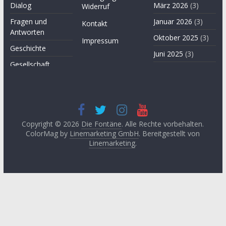
Dialog
März 2026
(3)
Widerruf
Fragen und
Januar 2026
(3)
Kontakt
Antworten
Oktober 2025
(3)
Impressum
Geschichte
Juni 2025
(3)
Gesellschaft
April 2025
(3)
Hügel des Herzens
November
Kultur
2024
(3)
Kunst
September
2024
(3)
Copyright © 2026
Die Fontäne
. Alle Rechte vorbehalten.
Leitartikel von
ColorMag by
Linemarketing GmbH
. Bereitgestellt von
Fethullah Gülen
Juni 2024
(3)
Linemarketing
.
Literatur
Mai 2024
(1)
Lyrik
April 2024
(2)
Medien
Januar 2024
(3)
Medizin
November
2023
(1)
Momente der