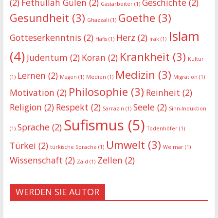
(2)
Fethullah Gülen
(2)
Geschichte
(2)
Gastarbeiter
(1)
Gesundheit
(3)
Goethe
(3)
Ghazzali
(1)
Islam
Gotteserkenntnis
(2)
Herz
(2)
Hafis
(1)
Irak
(1)
(4)
Krankheit
(3)
Judentum
(2)
Koran
(2)
Kultur
Medizin
(3)
Lernen
(2)
(1)
Magen
(1)
Medien
(1)
Migration
(1)
Philosophie
(3)
Motivation
(2)
Reinheit
(2)
Religion
(2)
Respekt
(2)
Seele
(2)
Sarrazin
(1)
Sinn-Induktion
Sufismus
(5)
Sprache
(2)
(1)
Todenhöfer
(1)
Umwelt
(3)
Türkei
(2)
türkische Sprache
(1)
Weimar
(1)
Wissenschaft
(2)
Zellen
(2)
Zaid
(1)
WERDEN SIE AUTOR