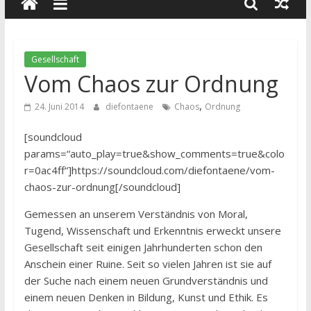
wissenschaft
und
dialog
Gesellschaft
Vom Chaos zur Ordnung
,
24. Juni 2014
diefontaene
Chaos
Ordnung
[soundcloud
params=“auto_play=true&show_comments=true&colo
r=0ac4ff“]https://soundcloud.com/diefontaene/vom-
chaos-zur-ordnung[/soundcloud]
Gemessen an unserem Verständnis von Moral,
Tugend, Wissenschaft und Erkenntnis erweckt unsere
Gesellschaft seit einigen Jahrhunderten schon den
Anschein einer Ruine. Seit so vielen Jahren ist sie auf
der Suche nach einem neuen Grundverständnis und
einem neuen Denken in Bildung, Kunst und Ethik. Es