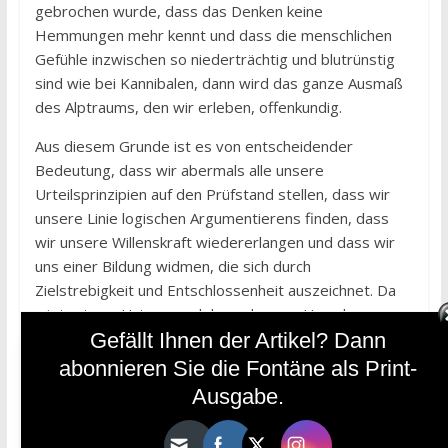
gebrochen wurde, dass das Denken keine
Hemmungen mehr kennt und dass die menschlichen
Gefühle inzwischen so niederträchtig und blutrünstig
sind wie bei Kannibalen, dann wird das ganze Ausmaß
des Alptraums, den wir erleben, offenkundig.
Aus diesem Grunde ist es von entscheidender
Bedeutung, dass wir abermals alle unsere
Urteilsprinzipien auf den Prüfstand stellen, dass wir
unsere Linie logischen Argumentierens finden, dass
wir unsere Willenskraft wiedererlangen und dass wir
uns einer Bildung widmen, die sich durch
Zielstrebigkeit und Entschlossenheit auszeichnet. Da
wir in einem Universum leben, das von Ursachen
Gefällt Ihnen der Artikel? Dann
regiert wird, können wir diese nicht einfach ignorieren.
Sonst würden wir ja fälschlicherweise einem absoluten
abonnieren Sie die Fontäne als Print-
Determinismus das Wort reden. Verantwortung zu
Ausgabe.
übernehmen heißt vielmehr, dass wir unseren Blick auf
das unentbehrliche Prinzip der Kausalität lenken.