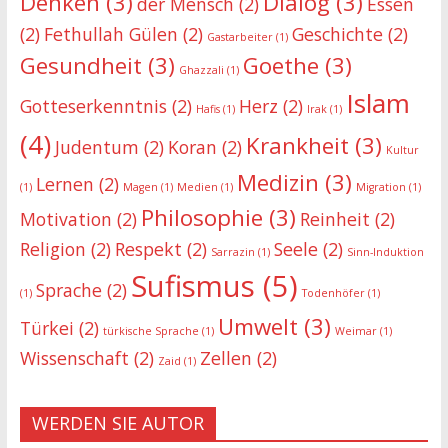
Denken
(3)
Dialog
(3)
der Mensch
(2)
Essen
(2)
Fethullah Gülen
(2)
Geschichte
(2)
Gastarbeiter
(1)
Gesundheit
(3)
Goethe
(3)
Ghazzali
(1)
Islam
Gotteserkenntnis
(2)
Herz
(2)
Hafis
(1)
Irak
(1)
(4)
Krankheit
(3)
Judentum
(2)
Koran
(2)
Kultur
Medizin
(3)
Lernen
(2)
(1)
Magen
(1)
Medien
(1)
Migration
(1)
Philosophie
(3)
Motivation
(2)
Reinheit
(2)
Religion
(2)
Respekt
(2)
Seele
(2)
Sarrazin
(1)
Sinn-Induktion
Sufismus
(5)
Sprache
(2)
(1)
Todenhöfer
(1)
Umwelt
(3)
Türkei
(2)
türkische Sprache
(1)
Weimar
(1)
Wissenschaft
(2)
Zellen
(2)
Zaid
(1)
WERDEN SIE AUTOR