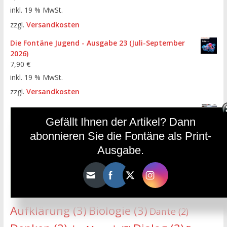
inkl. 19 % MwSt.
zzgl.
Versandkosten
Die Fontäne Jugend - Ausgabe 23 (Juli-September
2026)
7,90
€
inkl. 19 % MwSt.
zzgl.
Versandkosten
Die Fontäne - Ausgabe 112 (April-Juni 2026)
Gefällt Ihnen der Artikel? Dann
7,90
€
inkl. 19 % MwSt.
abonnieren Sie die Fontäne als Print-
zzgl.
Versandkosten
Ausgabe.
HÄUFIGE SCHLAGWÖRTER
Aufklärung
(3)
Biologie
(3)
Dante
(2)