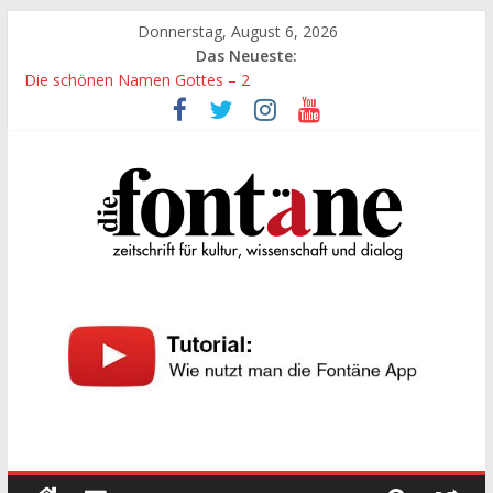
Zum
Donnerstag, August 6, 2026
Inhalt
Das Neueste:
springen
Die schönen Namen Gottes – 2
Werte, denen größte Sorgfalt entgegengebracht werden muss
Die schönen Namen Gottes
Leidenschaft und Hingabe zu Erkenntnis und Forschung
„Kind“ seiner Zeit sein
Die
Fontäne
zeitschrift
für
kultur,