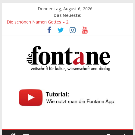
Zum
Donnerstag, August 6, 2026
Inhalt
Das Neueste:
springen
Die schönen Namen Gottes – 2
Werte, denen größte Sorgfalt entgegengebracht werden muss
Die schönen Namen Gottes
Leidenschaft und Hingabe zu Erkenntnis und Forschung
„Kind“ seiner Zeit sein
Die
Fontäne
zeitschrift
für
kultur,