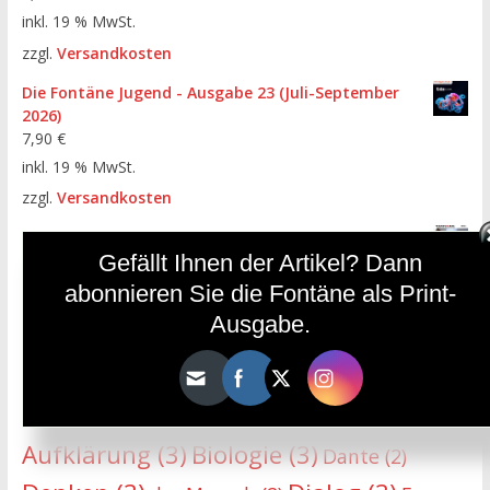
inkl. 19 % MwSt.
zzgl.
Versandkosten
Die Fontäne Jugend - Ausgabe 23 (Juli-September
2026)
7,90
€
inkl. 19 % MwSt.
zzgl.
Versandkosten
Die Fontäne - Ausgabe 112 (April-Juni 2026)
Gefällt Ihnen der Artikel? Dann
7,90
€
inkl. 19 % MwSt.
abonnieren Sie die Fontäne als Print-
zzgl.
Versandkosten
Ausgabe.
HÄUFIGE SCHLAGWÖRTER
Aufklärung
(3)
Biologie
(3)
Dante
(2)