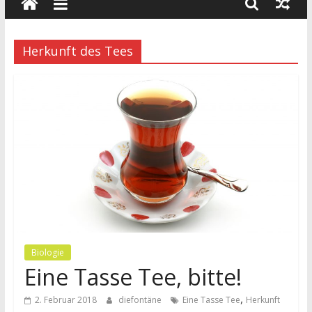
wissenschaft
und
dialog
Herkunft des Tees
Biologie
Eine Tasse Tee, bitte!
,
2. Februar 2018
diefontäne
Eine Tasse Tee
Herkunft