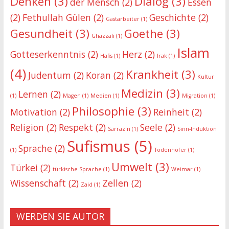
Denken
(3)
Dialog
(3)
der Mensch
(2)
Essen
(2)
Fethullah Gülen
(2)
Geschichte
(2)
Gastarbeiter
(1)
Gesundheit
(3)
Goethe
(3)
Ghazzali
(1)
Islam
Gotteserkenntnis
(2)
Herz
(2)
Hafis
(1)
Irak
(1)
(4)
Krankheit
(3)
Judentum
(2)
Koran
(2)
Kultur
Medizin
(3)
Lernen
(2)
(1)
Magen
(1)
Medien
(1)
Migration
(1)
Philosophie
(3)
Motivation
(2)
Reinheit
(2)
Religion
(2)
Respekt
(2)
Seele
(2)
Sarrazin
(1)
Sinn-Induktion
Sufismus
(5)
Sprache
(2)
(1)
Todenhöfer
(1)
Umwelt
(3)
Türkei
(2)
türkische Sprache
(1)
Weimar
(1)
Wissenschaft
(2)
Zellen
(2)
Zaid
(1)
WERDEN SIE AUTOR