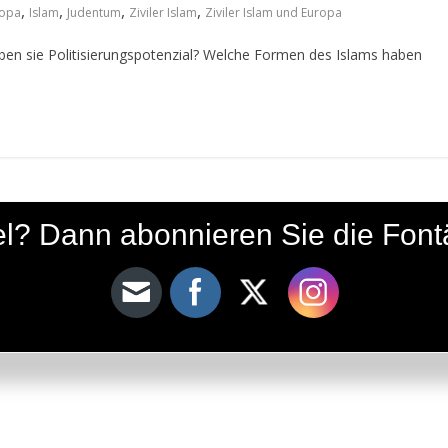
,
,
,
,
ropa
Islam
Judentum
Ziviler Islam
Ziviler Islam und Europa
 haben sie Politisierungspotenzial? Welche Formen des Islams haben
ikel? Dann abonnieren Sie die Fon