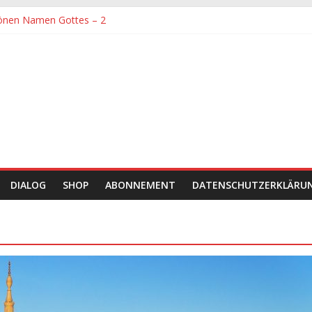
önen Namen Gottes – 2
denen größte Sorgfalt entgegengebracht werden muss
önen Namen Gottes
chaft und Hingabe zu Erkenntnis und Forschung
einer Zeit sein
DIALOG
SHOP
ABONNEMENT
DATENSCHUTZERKLÄRU