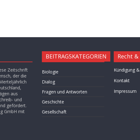
BEITRAGSKATEGORIEN
Recht &
se Zeitschrift
Kündigung &
Biologie
ensch, der die
Kontakt
ierteljährlich
Dialog
eutschland,
Impressum
Fragen und Antworten
rägen aus
chreib- und
Geschichte
nd gefördert.
lag GmbH mit
Gesellschaft
Hügel des Herzens
Kultur