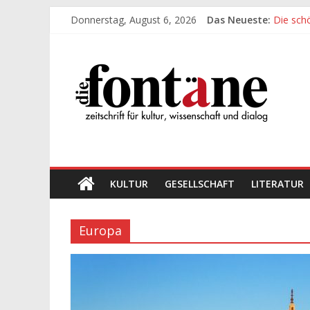
Zum
Donnerstag, August 6, 2026
Das Neueste:
Die sch
Inhalt
Werte, 
springen
Die
Die sch
Leidens
„Kind“ s
Fontäne
zeitschrift
für
kultur,
wissenschaft
KULTUR
GESELLSCHAFT
LITERATUR
und
dialog
Europa