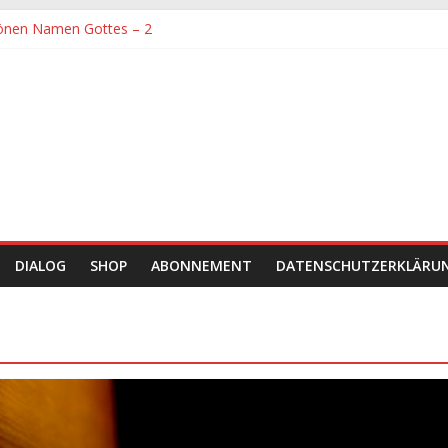
önen Namen Gottes – 2
denen größte Sorgfalt entgegengebracht werden muss
önen Namen Gottes
chaft und Hingabe zu Erkenntnis und Forschung
einer Zeit sein
DIALOG
SHOP
ABONNEMENT
DATENSCHUTZERKLÄRU