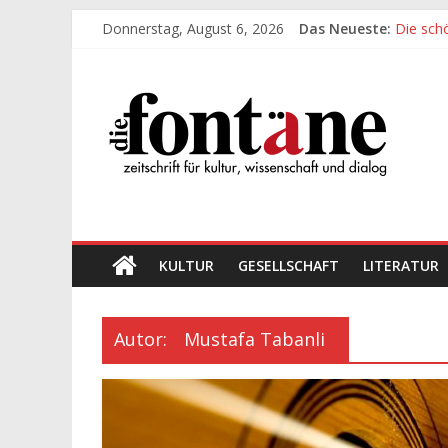
Zum
Donnerstag, August 6, 2026
Das Neueste:
Die sch
Inhalt
Werte, 
springen
Die
Die sch
Leidens
„Kind“ s
Fontäne
zeitschrift
für
kultur,
wissenschaft
KULTUR
GESELLSCHAFT
LITERATUR
und
dialog
Autor:
Mustafa Tabanli