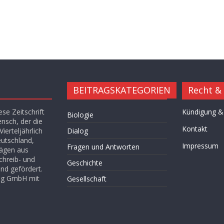
BEITRAGSKATEGORIEN
Recht &
se Zeitschrift
Kündigung &
Biologie
ensch, der die
Kontakt
ierteljährlich
Dialog
eutschland,
Impressum
Fragen und Antworten
rägen aus
chreib- und
Geschichte
nd gefördert.
lag GmbH mit
Gesellschaft
Hügel des Herzens
Kultur