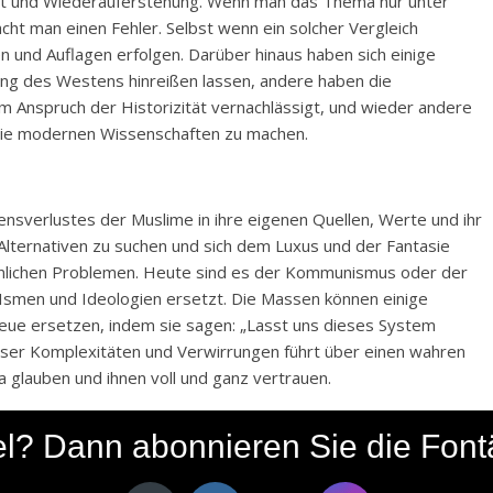
aft und Wiederauferstehung. Wenn man das Thema nur unter
cht man einen Fehler. Selbst wenn ein solcher Vergleich
n und Auflagen erfolgen. Darüber hinaus haben sich einige
g des Westens hinreißen lassen, andere haben die
Anspruch der Historizität vernachlässigt, und wieder andere
 die modernen Wissenschaften zu machen.
nsverlustes der Muslime in ihre eigenen Quellen, Werte und ihr
lternativen zu suchen und sich dem Luxus und der Fantasie
ähnlichen Problemen. Heute sind es der Kommunismus oder der
Ismen und Ideologien ersetzt. Die Massen können einige
neue ersetzen, indem sie sagen: „Lasst uns dieses System
eser Komplexitäten und Verwirrungen führt über einen wahren
 glauben und ihnen voll und ganz vertrauen.
icht haben, werden wir von den Ideen, denen wir begegnen,
ikel? Dann abonnieren Sie die Fon
ch den Filter des Korans und der Sunna gezogen hat, nimmt
ssen will. Wenn Sie sich von der göttlichen Offenbarung leiten