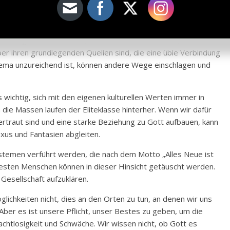
n, die in Ost und West als groß gelten, kritisch lesen, und
große Fehler sie gemacht haben. Wenn Sie Ihre eigenen
uf verschiedene Ideen einlassen, sie miteinander konfrontieren,
ckade geschaffen haben, können Sie damit machen, was Sie
er ihren grundlegenden Quellen sind, die eine üble Verbindung
ema unzureichend ist, können andere Wege einschlagen und
s wichtig, sich mit den eigenen kulturellen Werten immer in
die Massen laufen der Eliteklasse hinterher. Wenn wir dafür
ertraut sind und eine starke Beziehung zu Gott aufbauen, kann
xus und Fantasien abgleiten.
stemen verführt werden, die nach dem Motto „Alles Neue ist
ntesten Menschen können in dieser Hinsicht getäuscht werden.
Gesellschaft aufzuklären.
glichkeiten nicht, dies an den Orten zu tun, an denen wir uns
ber es ist unsere Pflicht, unser Bestes zu geben, um die
chtlosigkeit und Schwäche. Wir wissen nicht, ob Gott es