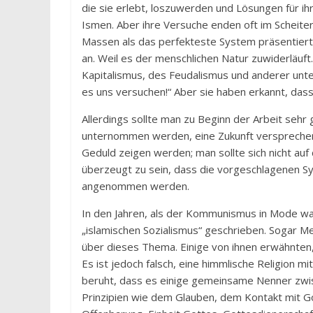
die sie erlebt, loszuwerden und Lösungen für ih
Ismen. Aber ihre Versuche enden oft im Scheite
Massen als das perfekteste System präsentiert w
an. Weil es der menschlichen Natur zuwiderläuf
Kapitalismus, des Feudalismus und anderer unte
es uns versuchen!“ Aber sie haben erkannt, dass
Allerdings sollte man zu Beginn der Arbeit sehr 
unternommen werden, eine Zukunft versprechen
Geduld zeigen werden; man sollte sich nicht au
überzeugt zu sein, dass die vorgeschlagenen 
angenommen werden.
In den Jahren, als der Kommunismus in Mode wa
„islamischen Sozialismus“ geschrieben. Sogar M
über dieses Thema. Einige von ihnen erwähnten
Es ist jedoch falsch, eine himmlische Religion 
beruht, dass es einige gemeinsame Nenner zwisc
Prinzipien wie dem Glauben, dem Kontakt mit Go