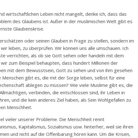
nd wirtschaftlichen Leben nicht mangelt, denke ich, dass das
lem des Glaubens ist. Außer in der muslimischen Welt gibt es
 ernste Glaubenskrise.
erschätzen oder seinen Glauben in Frage zu stellen, sondern im
wir leben, zu überprüfen. Wir können uns alle umschauen. Ich
ste verrichten, als ob sie Gott sehen oder handeln mit dem
ir zum Beispiel behaupten, dass hundert Millionen der
Leben mit dem Bewusstsein, Gott zu sehen und von ihm gesehen
 Menschen gibt es, die mit der Sorge leben, selbst für eine
chenschaft ablegen zu müssen? Wie viele Muslime gibt es, die
llmächtigen, verbinden, die entschlossen sind, ihr Leben in
en, und die kein anderes Ziel haben, als Sein Wohlgefallen zu
gen Menschheit.
el vieler unserer Probleme. Die Menschheit rennt
mus, Kapitalismus, Sozialismus usw. hinterher, weil sie ihren
timmen und nicht auf die Offenbarung hören kann. Um die Krisen,