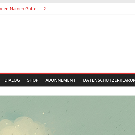
önen Namen Gottes – 2
denen größte Sorgfalt entgegengebracht werden muss
önen Namen Gottes
chaft und Hingabe zu Erkenntnis und Forschung
einer Zeit sein
DIALOG
SHOP
ABONNEMENT
DATENSCHUTZERKLÄRU