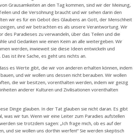
n von Grausamkeiten an den Tag kommen, sind wir der Meinung,
Teilen und die Versöhnung braucht und wir sehen darin den
lten wir es für ein Gebot des Glaubens an Gott, der Menschheit
igen, und wir betrachten es als unsere Verantwortung. Wir
dor des Paradieses zu verwandeln, über das Teilen und die
ühle und Gedanken wie einen Keim an alle weitergeben. Wir
hmen werden, inwieweit sie diese Ideen entwickeln und
 Das ist ihre Sache, es geht uns nichts an.
dass es Werte gibt, die wir von anderen erhalten können, indem
 bauen, und wir wollen uns dessen nicht berauben. Wir wollen
ten, die wir besitzen, vorenthalten werden, indem wir geizig
hönheiten anderer Kulturen und Zivilisationen vorenthalten
e Dinge glauben. In der Tat glauben sie nicht daran. Es gibt
l, was wir tun. Wenn wir eine Leiter zum Paradies aufstellen
werden sie trotzdem sagen: „Ich frage mich, ob es auf der
en, und sie wollen uns dorthin werfen!“ Sie werden skeptisch