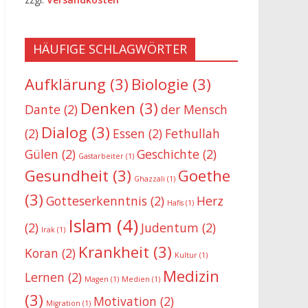
HÄUFIGE SCHLAGWÖRTER
Aufklärung
(3)
Biologie
(3)
Denken
(3)
Dante
(2)
der Mensch
Dialog
(3)
(2)
Essen
(2)
Fethullah
Gülen
(2)
Geschichte
(2)
Gastarbeiter
(1)
Gesundheit
(3)
Goethe
Ghazzali
(1)
(3)
Gotteserkenntnis
(2)
Herz
Hafis
(1)
Islam
(4)
(2)
Judentum
(2)
Irak
(1)
Krankheit
(3)
Koran
(2)
Kultur
(1)
Medizin
Lernen
(2)
Magen
(1)
Medien
(1)
(3)
Motivation
(2)
Migration
(1)