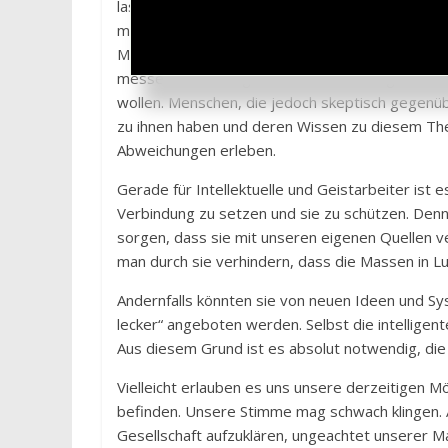
lassen, werden Sie selbst die Werke von Mensche
manchmal werden Sie sehen und staunen, welch 
Maßstäbe und Kriterien haben, können Sie sich a
messen und abwägen. Wenn Sie Ihre eigene Blo
wollen. Menschen, die jedoch skeptisch gegenüb
zu ihnen haben und deren Wissen zu diesem Th
Abweichungen erleben.
Gerade für Intellektuelle und Geistarbeiter ist e
Verbindung zu setzen und sie zu schützen. Denn 
sorgen, dass sie mit unseren eigenen Quellen v
man durch sie verhindern, dass die Massen in Lu
Andernfalls könnten sie von neuen Ideen und Sy
lecker“ angeboten werden. Selbst die intellige
Aus diesem Grund ist es absolut notwendig, die 
Vielleicht erlauben es uns unsere derzeitigen Mö
befinden. Unsere Stimme mag schwach klingen. A
Gesellschaft aufzuklären, ungeachtet unserer Ma