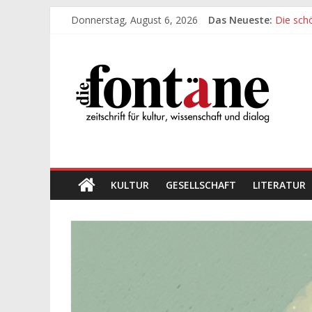
Zum
Donnerstag, August 6, 2026
Das Neueste:
Die sch
Inhalt
Werte, 
springen
Die
Die sch
Leidens
„Kind“ s
Fontäne
zeitschrift
für
kultur,
wissenschaft
KULTUR
GESELLSCHAFT
LITERATUR
und
dialog