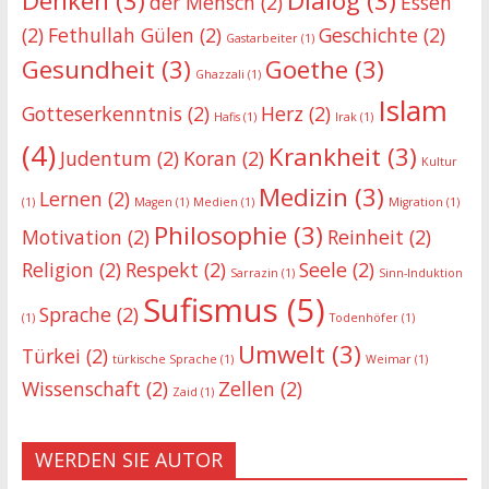
Denken
(3)
Dialog
(3)
der Mensch
(2)
Essen
(2)
Fethullah Gülen
(2)
Geschichte
(2)
Gastarbeiter
(1)
Gesundheit
(3)
Goethe
(3)
Ghazzali
(1)
Islam
Gotteserkenntnis
(2)
Herz
(2)
Hafis
(1)
Irak
(1)
(4)
Krankheit
(3)
Judentum
(2)
Koran
(2)
Kultur
Medizin
(3)
Lernen
(2)
(1)
Magen
(1)
Medien
(1)
Migration
(1)
Philosophie
(3)
Motivation
(2)
Reinheit
(2)
Religion
(2)
Respekt
(2)
Seele
(2)
Sarrazin
(1)
Sinn-Induktion
Sufismus
(5)
Sprache
(2)
(1)
Todenhöfer
(1)
Umwelt
(3)
Türkei
(2)
türkische Sprache
(1)
Weimar
(1)
Wissenschaft
(2)
Zellen
(2)
Zaid
(1)
WERDEN SIE AUTOR