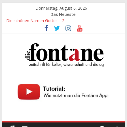
Zum
Donnerstag, August 6, 2026
Inhalt
Das Neueste:
springen
Die schönen Namen Gottes – 2
Werte, denen größte Sorgfalt entgegengebracht werden muss
Die schönen Namen Gottes
Leidenschaft und Hingabe zu Erkenntnis und Forschung
„Kind“ seiner Zeit sein
Die
Fontäne
zeitschrift
für
kultur,