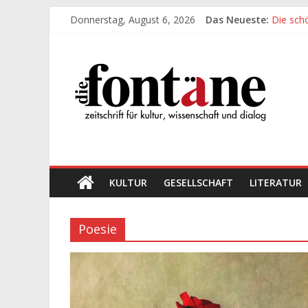
Zum
Donnerstag, August 6, 2026
Das Neueste:
Die sch
Inhalt
Werte, 
springen
Die
Die sch
Leidens
„Kind“ s
Fontäne
zeitschrift
für
kultur,
wissenschaft
KULTUR
GESELLSCHAFT
LITERATUR
und
dialog
Poesie