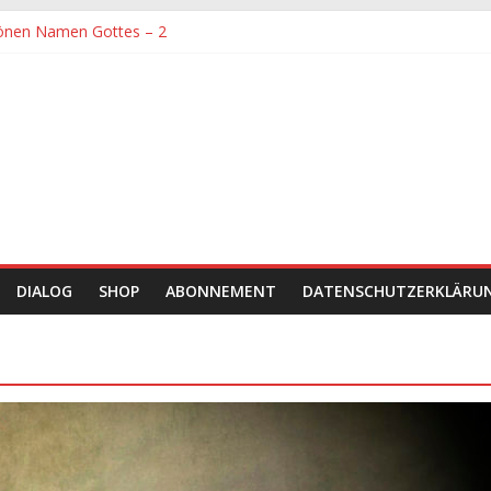
önen Namen Gottes – 2
denen größte Sorgfalt entgegengebracht werden muss
önen Namen Gottes
chaft und Hingabe zu Erkenntnis und Forschung
einer Zeit sein
DIALOG
SHOP
ABONNEMENT
DATENSCHUTZERKLÄRU