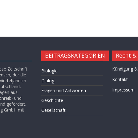
BEITRAGSKATEGORIEN
Recht &
se Zeitschrift
Kündigung &
Biologie
ensch, der die
Kontakt
ierteljährlich
Dialog
eutschland,
Impressum
Fragen und Antworten
rägen aus
chreib- und
Geschichte
nd gefördert.
lag GmbH mit
Gesellschaft
Hügel des Herzens
Kultur