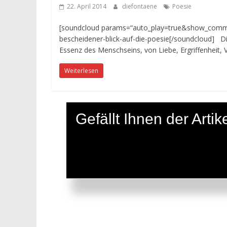
22. April 2014
diefontaene
Poesie
[soundcloud params=“auto_play=true&show_commen
bescheidener-blick-auf-die-poesie[/soundcloud] D
Essenz des Menschseins, von Liebe, Ergriffenheit, 
Weiterlesen
Gefällt Ihnen der Art