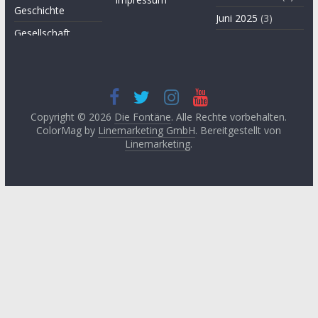
Geschichte
Juni 2025
(3)
Gesellschaft
April 2025
(3)
Hügel des Herzens
November
Kultur
2024
(3)
Kunst
September
2024
(3)
Copyright © 2026
Die Fontäne
. Alle Rechte vorbehalten.
Leitartikel von
ColorMag by
Linemarketing GmbH
. Bereitgestellt von
Fethullah Gülen
Juni 2024
(3)
Linemarketing
.
Literatur
Mai 2024
(1)
Lyrik
April 2024
(2)
Medien
Januar 2024
(3)
Medizin
November
2023
(1)
Momente der
Besinnung
Oktober 2023
(2)
Philosophie
August 2023
(3)
Podcast
Mai 2023
(3)