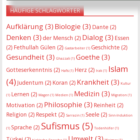
HÄUFIGE SCHLAGWÖRTER
Aufklärung
(3)
Biologie
(3)
Dante
(2)
Denken
(3)
Dialog
(3)
der Mensch
(2)
Essen
(2)
Fethullah Gülen
(2)
Geschichte
(2)
Gastarbeiter
(1)
Gesundheit
(3)
Goethe
(3)
Ghazzali
(1)
Islam
Gotteserkenntnis
(2)
Herz
(2)
Hafis
(1)
Irak
(1)
(4)
Krankheit
(3)
Judentum
(2)
Koran
(2)
Kultur
Medizin
(3)
Lernen
(2)
(1)
Magen
(1)
Medien
(1)
Migration
(1)
Philosophie
(3)
Motivation
(2)
Reinheit
(2)
Religion
(2)
Respekt
(2)
Seele
(2)
Sarrazin
(1)
Sinn-Induktion
Sufismus
(5)
Sprache
(2)
(1)
Todenhöfer
(1)
Umwelt
(3)
Türkei
(2)