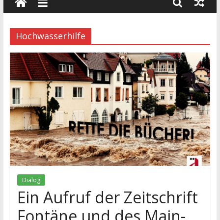
wissenschaft
und
dialog
Hochwasserhilfe
Dialog
Ein Aufruf der Zeitschrift
Fontäne und des Main-