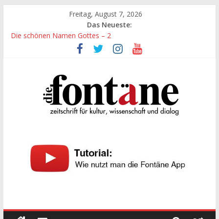
Zum
Freitag, August 7, 2026
Inhalt
Das Neueste:
springen
Die schönen Namen Gottes – 2
Werte, denen größte Sorgfalt entgegengebracht werden muss
Die schönen Namen Gottes
Leidenschaft und Hingabe zu Erkenntnis und Forschung
„Kind“ seiner Zeit sein
Die
Fontäne
zeitschrift
für
kultur,